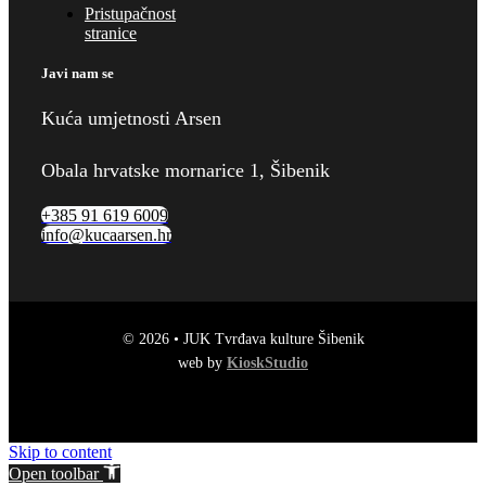
Pristupačnost
stranice
Javi nam se
Kuća umjetnosti Arsen
Obala hrvatske mornarice 1, Šibenik
+385 91 619 6009
info@kucaarsen.hr
© 2026 • JUK Tvrđava kulture Šibenik
web by
KioskStudio
Skip to content
Open toolbar