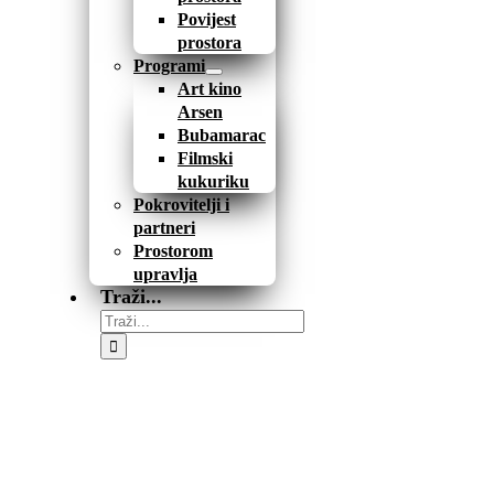
Povijest
prostora
Programi
Art kino
Arsen
Bubamarac
Filmski
kukuriku
Pokrovitelji i
partneri
Prostorom
upravlja
Traži...