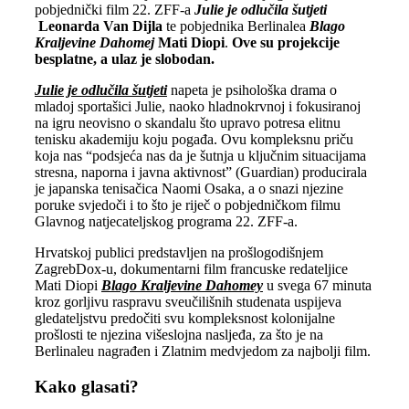
pobjednički film 22. ZFF-a
Julie je odlučila šutjeti
Leonarda Van Dijla
te pobjednika Berlinalea
Blago
Kraljevine Dahomej
Mati Diopi
.
Ove su projekcije
besplatne, a ulaz je slobodan.
Julie je odlučila šutjeti
napeta je psihološka drama o
mladoj sportašici Julie, naoko hladnokrvnoj i fokusiranoj
na igru neovisno o skandalu što upravo potresa elitnu
tenisku akademiju koju pogađa. Ovu kompleksnu priču
koja nas “podsjeća nas da je šutnja u ključnim situacijama
stresna, naporna i javna aktivnost” (Guardian) producirala
je japanska tenisačica Naomi Osaka, a o snazi njezine
poruke svjedoči i to što je riječ o pobjedničkom filmu
Glavnog natjecateljskog programa 22. ZFF-a.
Hrvatskoj publici predstavljen na prošlogodišnjem
ZagrebDox-u, dokumentarni film francuske redateljice
Mati Diopi
Blago Kraljevine Dahomey
u svega 67 minuta
kroz gorljivu raspravu sveučilišnih studenata uspijeva
gledateljstvu predočiti svu kompleksnost kolonijalne
prošlosti te njezina višeslojna nasljeđa, za što je na
Berlinaleu nagrađen i Zlatnim medvjedom za najbolji film.
Kako glasati?