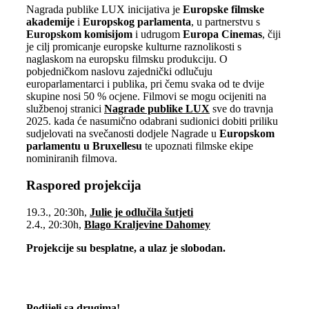
Nagrada publike LUX inicijativa je
Europske filmske
akademije
i
Europskog parlamenta
, u partnerstvu s
Europskom komisijom
i udrugom
Europa Cinemas
, čiji
je cilj promicanje europske kulturne raznolikosti s
naglaskom na europsku filmsku produkciju. O
pobjedničkom naslovu zajednički odlučuju
europarlamentarci i publika, pri čemu svaka od te dvije
skupine nosi 50 % ocjene. Filmovi se mogu ocijeniti na
službenoj stranici
Nagrade publike LUX
sve do travnja
2025. kada će nasumično odabrani sudionici dobiti priliku
sudjelovati na svečanosti dodjele Nagrade u
Europskom
parlamentu u Bruxellesu
te upoznati filmske ekipe
nominiranih filmova.
Raspored projekcija
19.3., 20:30h,
Julie je odlučila šutjeti
2.4., 20:30h,
Blago Kraljevine Dahomey
Projekcije su besplatne, a ulaz je slobodan.
Podijeli sa drugima!