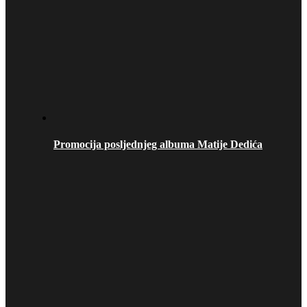
Promocija posljednjeg albuma Matije Dedića