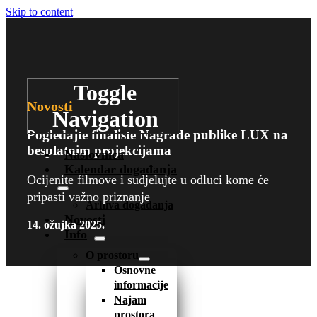
Skip to content
Toggle
Novosti
Navigation
Pogledajte finaliste Nagrade publike LUX na
besplatnim projekcijama
Naslovnica
Kalendar događanja
Ocijenite filmove i sudjelujte u odluci kome će
pripasti važno priznanje
Arhiva događanja
Novosti
14. ožujka 2025.
Info
O prostoru
Osnovne
informacije
Najam
prostora