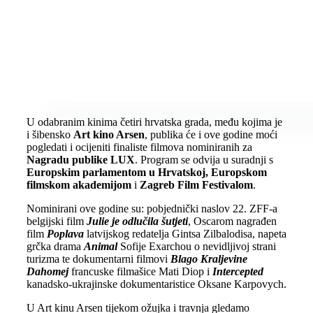
U odabranim kinima četiri hrvatska grada, među kojima je
i šibensko
Art kino Arsen
, publika će i ove godine moći
pogledati i ocijeniti finaliste filmova nominiranih za
Nagradu publike LUX
. Program se odvija u suradnji s
Europskim parlamentom u Hrvatskoj,
Europsk
om
filmsk
om
akademi
jom
i
Zagreb Film Festivalom
.
Nominirani ove godine su: pobjednički naslov 22. ZFF-a
belgijski film
Julie je odlučila šutjeti
, Oscarom nagrađen
film
Poplava
latvijskog redatelja Gintsa Zilbalodisa, napeta
grčka drama
Animal
Sofije Exarchou o nevidljivoj strani
turizma te dokumentarni filmovi
Blago Kraljevine
Dahomej
francuske filmašice Mati Diop i
Intercepted
kanadsko-ukrajinske dokumentaristice Oksane Karpovych.
U Art kinu Arsen tijekom ožujka i travnja gledamo