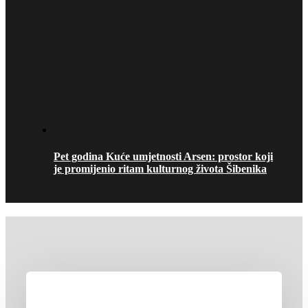
Pet godina Kuće umjetnosti Arsen: prostor koji
je promijenio ritam kulturnog života Šibenika