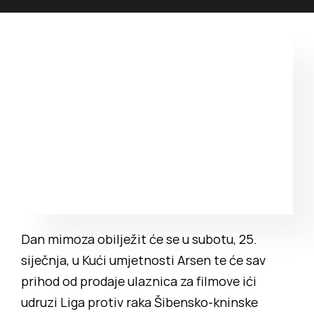
Povijest prostora
Bubamarac
Prostorom upravlja
Filmski kukuriku
Dan mimoza obilježit će se u subotu, 25.
siječnja, u Kući umjetnosti Arsen te će sav
prihod od prodaje ulaznica za filmove ići
udruzi Liga protiv raka Šibensko-kninske