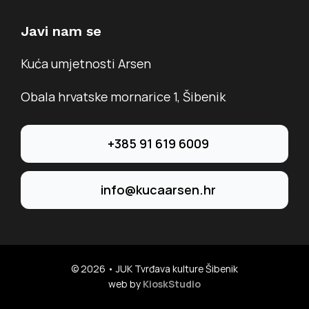
Javi nam se
Kuća umjetnosti Arsen
Obala hrvatske mornarice 1, Šibenik
+385 91 619 6009
info@kucaarsen.hr
© 2026 • JUK Tvrđava kulture Šibenik
web by
KioskStudio