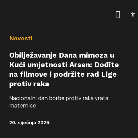
Skip
Open t
to
Togg
content
Navig
Naslovnica
Novosti
Kalendar događanja
Obilježavanje Dana mimoza u
Kući umjetnosti Arsen: Dođite
Arhiva događanja
Novosti
na filmove i podržite rad Lige
protiv raka
Info
Nacionalni dan borbe protiv raka vrata
Traži...
O prostoru
maternice
Osnovne informac
Programi
20. siječnja 2025.
Najam prostora
Art kino Arsen
Pokrovitelji i partne