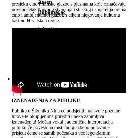
Arsen
presjeku etno i filmske glazbe s pjesmama koje označavaju
novi početak Nininog stvaranja i stilskog usmjerenja prema
Bubamarac
etno i ambijentalnoj glazbi, s ciljem njegovanja kulturnu
baštinu Hrvatske i regije.
Filmski
kukuriku
Pokrovitelji i
partneri
Prostorom
upravlja
Traži...
IZNENAĐENJA ZA PUBLIKU
Publiku u Šibeniku Nina će podsjetiti i na svoje poznate
hitove te okupljenima prirediti i neka zanimljiva
iznenađenja! Moćan vokal i autentična interpretacija
publiku će povesti na mistično glazbeno putovanje –
prisjetit ćemo se samih početaka s već legendarnim