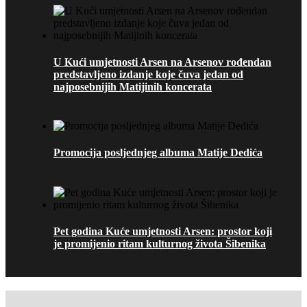
U Kući umjetnosti Arsen na Arsenov rođendan
predstavljeno izdanje koje čuva jedan od
najposebnijih Matijinih koncerata
Promocija posljednjeg albuma Matije Dedića
Pet godina Kuće umjetnosti Arsen: prostor koji
je promijenio ritam kulturnog života Šibenika