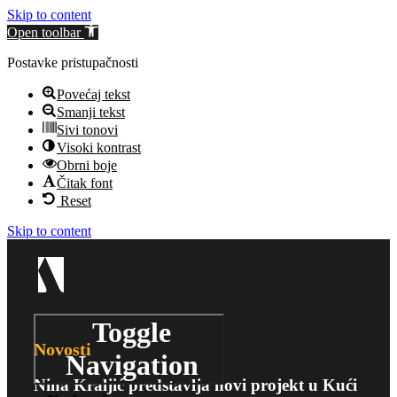
Skip to content
Open toolbar
Postavke pristupačnosti
Povećaj tekst
Smanji tekst
Sivi tonovi
Visoki kontrast
Obrni boje
Čitak font
Reset
Skip to content
Toggle
Novosti
Navigation
Nina Kraljić predstavlja novi projekt u Kući