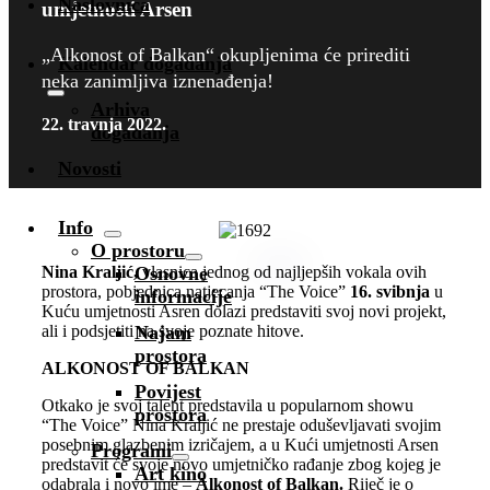
Naslovnica
umjetnosti Arsen
„Alkonost of Balkan“ okupljenima će prirediti
Kalendar događanja
neka zanimljiva iznenađenja!
Arhiva
22. travnja 2022.
događanja
Novosti
Info
O prostoru
Nina Kraljić,
Osnovne
vlasnica jednog od najljepših vokala ovih
prostora, pobjednica natjecanja “The Voice”
16. svibnja
u
informacije
Kuću umjetnosti Asren dolazi predstaviti svoj novi projekt,
ali i podsjetiti na svoje poznate hitove.
Najam
prostora
ALKONOST OF BALKAN
Povijest
Otkako je svoj talent predstavila u popularnom showu
prostora
“The Voice” Nina Kraljić ne prestaje oduševljavati svojim
posebnim glazbenim izričajem, a u Kući umjetnosti Arsen
Programi
predstavit će svoje novo umjetničko rađanje zbog kojeg je
Art kino
odabrala i novo ime –
Alkonost of Balkan.
Riječ je o