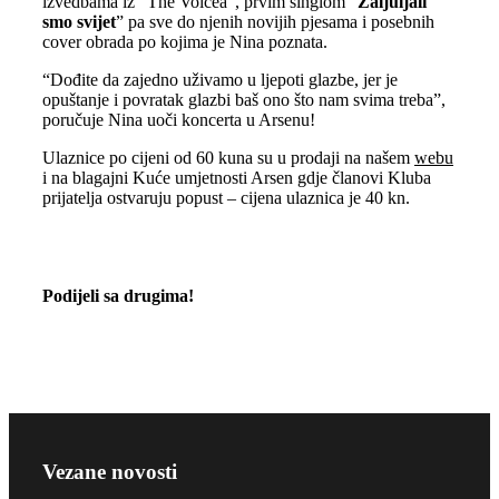
izvedbama iz “The Voicea”, prvim singlom “
Zaljuljali
smo svijet
” pa sve do njenih novijih pjesama i posebnih
cover obrada po kojima je Nina poznata.
“Dođite da zajedno uživamo u ljepoti glazbe, jer je
opuštanje i povratak glazbi baš ono što nam svima treba”,
poručuje Nina uoči koncerta u Arsenu!
Ulaznice po cijeni od 60 kuna su u prodaji na našem
webu
i na blagajni Kuće umjetnosti Arsen gdje članovi Kluba
prijatelja ostvaruju popust – cijena ulaznica je 40 kn.
Podijeli sa drugima!
Vezane novosti