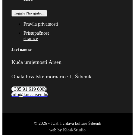
Toggle Navigation
Pravila privatnosti
Pristupačnost
stranice
Javi nam se
Kuća umjetnosti Arsen
Obala hrvatske mornarice 1, Šibenik
+385 91 619 6009
info@kucaarsen.hr
© 2026 • JUK Tvrđava kulture Šibenik
web by
KioskStudio