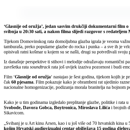
‘Glasnije od oružja’, jedan sasvim drukčiji dokumentarni film o
svibnja u 20:30 sati, a nakon filma slijedi razgovor s redatelje
Tijekom
Domovinskog rata domoljubna glazba igrala je veoma važnu p
tamburaša, preko popularne glazbe do rocka i punka – a sve ih je vrlo 
opisivali ratni košmar u kojem su se našli, drugi su potvrđivali svoju p
Iz današnje perspektive ti stihovi i melodije odražavaju romantični pa
završetka rata
soundtrack
rata još uvijek izaziva pozornost i budi emo
Film
‘
Glasnije od oružja
‘ nastajao je šest godina, tijekom kojih je p
čak
60 pjesama
. Film pokazuje kako je obrambeni rat ujedinio razn
nacionalne homogenizacije, podizanja morala branitelja na bojnom polj
Kako je u tim godinama izgledalo preplitanje glazbe, politike i rata 
Svobode, Davora Gobca, Boytronica, Miroslava Lilića
i brojnih d
Sikavicom.
„Svibanj je u Art kinu Arsen, kao i u još više od 70 hrvatskih kina u
kojim Hrvatski audiovizualni centar obilježava 15 godina djelov