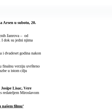
a Arsen u subotu, 20.
aznih žanrova – od
. I dok su jedni njima
, a i dvadeset godina nakon
 u finalnu verziju uvršteno
zbe u istom cilju
 Josipe Lisac, Vere
r s redateljem Miroslavom
u našem filmu’