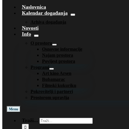
Naslovnica
Kalendar događanja
Arhiva događanja
Novosti
Info
O prostoru
Osnovne informacije
Najam prostora
Povijest prostora
Programi
Art kino Arsen
Bubamarac
Filmski kukuriku
Pokrovitelji i partneri
Prostorom upravlja
Menu
Traži...