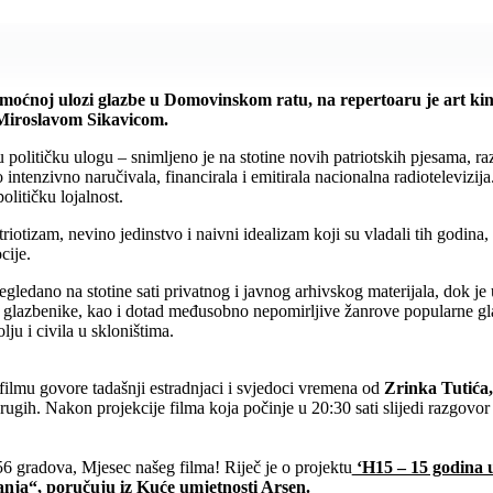
 moćnoj ulozi glazbe u Domovinskom ratu, na repertoaru je art kin
m Miroslavom Sikavicom.
olitičku ulogu – snimljeno je na stotine novih patriotskih pjesama, r
intenzivno naručivala, financirala i emitirala nacionalna radiotelevizija
olitičku lojalnost.
triotizam, nevino jedinstvo i naivni idealizam koji su vladali tih godina
cije.
regledano na stotine sati privatnog i javnog arhivskog materijala, dok je
e glazbenike, kao i dotad međusobno nepomirljive žanrove popularne gla
u i civila u skloništima.
u filmu govore tadašnji estradnjaci i svjedoci vremena od
Zrinka Tutića,
rugih. Nakon projekcije filma koja počinje u 20:30 sati slijedi razgovo
 56 gradova, Mjesec našeg filma! Riječ je o projektu
‘H15 – 15 godina 
anja“, poručuju iz Kuće umjetnosti Arsen.