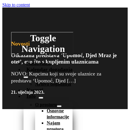
Skip to content
Toggle
Novosti
Navigation
Otkazana predstava ‘Upomoć, Djed Mraz je
otet’, evo što s kupljenim ulaznicama
Naslovnica
Kalendar događanja
NOVO: Kupcima koji su svoje ulaznice za
predstavu ‘Upomoć, Djed […]
Arhiva događanja
Novosti
21. siječnja 2023.
Info
O prostoru
Osnovne
informacije
Najam
prostora