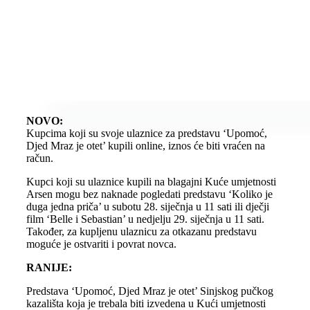
NOVO:
Kupcima koji su svoje ulaznice za predstavu ‘Upomoć,
Djed Mraz je otet’ kupili online, iznos će biti vraćen na
račun.
Kupci koji su ulaznice kupili na blagajni Kuće umjetnosti
Arsen mogu bez naknade pogledati predstavu ‘Koliko je
duga jedna priča’ u subotu 28. siječnja u 11 sati ili dječji
film ‘Belle i Sebastian’ u nedjelju 29. siječnja u 11 sati.
Također, za kupljenu ulaznicu za otkazanu predstavu
moguće je ostvariti i povrat novca.
RANIJE:
Predstava ‘Upomoć, Djed Mraz je otet’ Sinjskog pučkog
kazališta koja je trebala biti izvedena u Kući umjetnosti