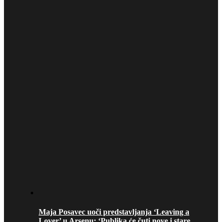
Maja Posavec uoči predstavljanja ‘Leaving a
Lover’ u Arsenu: ‘Publika će čuti nove i stare