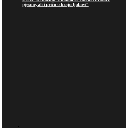
pjesme, ali i priču o kraju ljubavi“