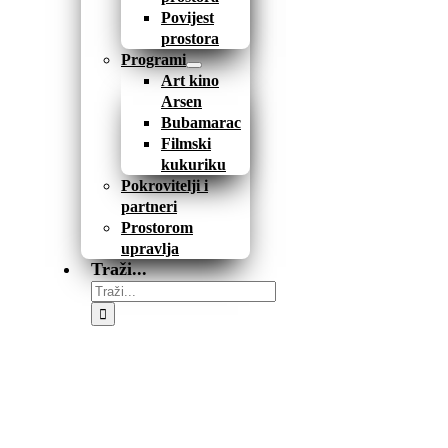
Povijest
prostora
Programi
Art kino
Arsen
Bubamarac
Filmski
kukuriku
Pokrovitelji i
partneri
Prostorom
upravlja
Traži...