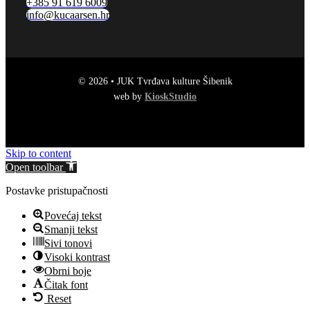
+385 91 619 6009
info@kucaarsen.hr
© 2026 • JUK Tvrđava kulture Šibenik
web by
KioskStudio
Skip to content
Open toolbar
Postavke pristupačnosti
Povećaj tekst
Smanji tekst
Sivi tonovi
Visoki kontrast
Obrni boje
Čitak font
Reset