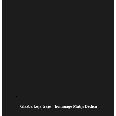
Glazba koja traje – hommage Matiji Dediću