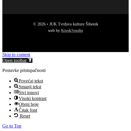
© 2026 • JUK Tvrđava kulture Šibenik
web by
KioskStudio
Skip to content
Open toolbar
Postavke pristupačnosti
Povećaj tekst
Smanji tekst
Sivi tonovi
Visoki kontrast
Obrni boje
Čitak font
Reset
Go to Top