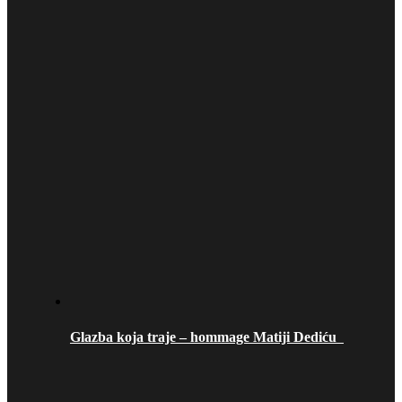
Glazba koja traje – hommage Matiji Dediću