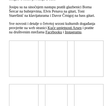
Josipu su na sinoćnjem nastupu pratili glazbenici Borna
Šercar na bubnjevima, Elvis Penava na gitari, Toni
Starešinić na klavijaturama i Davor Črnigoj na bass gitari.
Sve novosti i detalje o četvrtoj sezoni kulturnih događanja
provjerite na web stranici
Kuće umjetnosti Arsen
i pratite
na društvenim mrežama
Facebooku
i
Instagramu
.