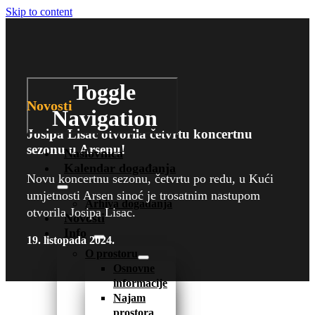
Skip to content
Toggle
Novosti
Navigation
Josipa Lisac otvorila četvrtu koncertnu
sezonu u Arsenu!
Naslovnica
Kalendar događanja
Novu koncertnu sezonu, četvrtu po redu, u Kući
umjetnosti Arsen sinoć je trosatnim nastupom
Arhiva događanja
otvorila Josipa Lisac.
Novosti
Info
19. listopada 2024.
O prostoru
Osnovne
informacije
Najam
prostora