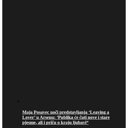
Maja Posavec uoči predstavljanja ‘Leaving a
Lover’ u Arsenu: ‘Publika će čuti nove i stare
pjesme, ali i priču o kraju ljubavi“