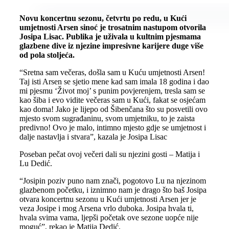
Novu koncertnu sezonu, četvrtu po redu, u Kući
umjetnosti Arsen sinoć je trosatnim nastupom otvorila
Josipa Lisac. Publika je uživala u kultnim pjesmama
glazbene dive iz njezine impresivne karijere duge više
od pola stoljeća.
“Sretna sam večeras, došla sam u Kuću umjetnosti Arsen!
Taj isti Arsen se sjetio mene kad sam imala 18 godina i dao
mi pjesmu ‘Život moj’ s punim povjerenjem, tresla sam se
kao šiba i evo vidite večeras sam u Kući, fakat se osjećam
kao doma! Jako je lijepo od Šibenčana što su posvetili ovo
mjesto svom sugrađaninu, svom umjetniku, to je zaista
predivno! Ovo je malo, intimno mjesto gdje se umjetnost i
dalje nastavlja i stvara”, kazala je Josipa Lisac
Poseban pečat ovoj večeri dali su njezini gosti – Matija i
Lu Dedić.
“Josipin poziv puno nam znači, pogotovo Lu na njezinom
glazbenom početku, i iznimno nam je drago što baš Josipa
otvara koncertnu sezonu u Kući umjetnosti Arsen jer je
veza Josipe i mog Arsena vrlo duboka. Josipa hvala ti,
hvala svima vama, ljepši početak ove sezone uopće nije
moguć”, rekao je Matija Dedić.