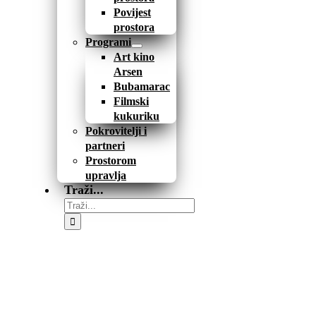
Povijest
prostora
Programi
Art kino
Arsen
Bubamarac
Filmski
kukuriku
Pokrovitelji i
partneri
Prostorom
upravlja
Traži...