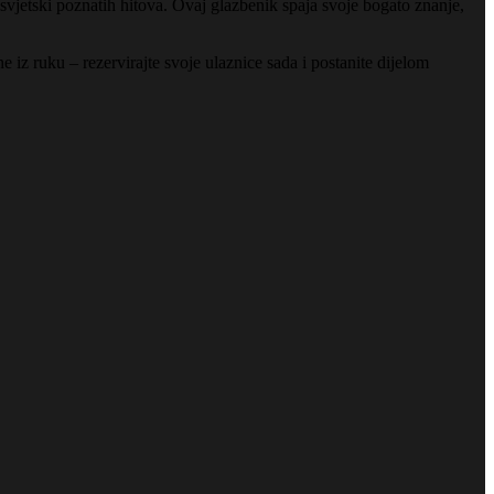
svjetski poznatih hitova. Ovaj glazbenik spaja svoje bogato znanje,
 iz ruku – rezervirajte svoje ulaznice sada i postanite dijelom