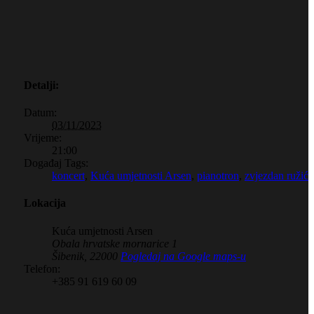
Detalji:
Datum:
03/11/2023
Vrijeme:
21:00
Događaj Tags:
koncert
,
Kuća umjetnosti Arsen
,
pianotron
,
zvjezdan ružić
Lokacija
Kuća umjetnosti Arsen
Obala hrvatske mornarice 1
Šibenik
,
22000
Pogledaj na Google maps-u
Telefon:
+385 91 619 60 09