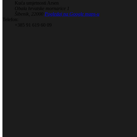
Kuća umjetnosti Arsen
Obala hrvatske mornarice 1
Šibenik
,
22000
Pogledaj na Google maps-u
Telefon:
+385 91 619 60 09