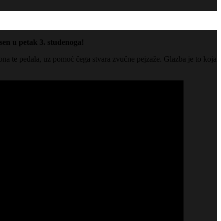
rsen u petak 3. studenoga!
rona te pedala, uz pomoć čega stvara zvučne pejzaže. Glazba je to koja