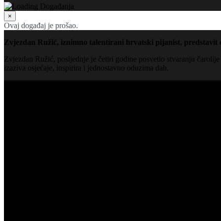
×
Ovaj događaj je prošao.
Zvjezdan Ružić, iznimno talentirani hrvatski pijanist, predstavit
Zvjezdan Ružić, posljednje je četiri godine posvetio stvaranju čaroli
izaziva osjećaje, inspirira i jednostavno oduzima dah.