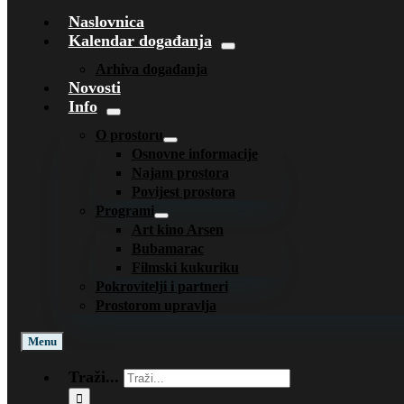
Naslovnica
Kalendar događanja
Arhiva događanja
Novosti
Info
O prostoru
Osnovne informacije
Najam prostora
Povijest prostora
Programi
Art kino Arsen
Bubamarac
Filmski kukuriku
Pokrovitelji i partneri
Prostorom upravlja
Menu
Traži...