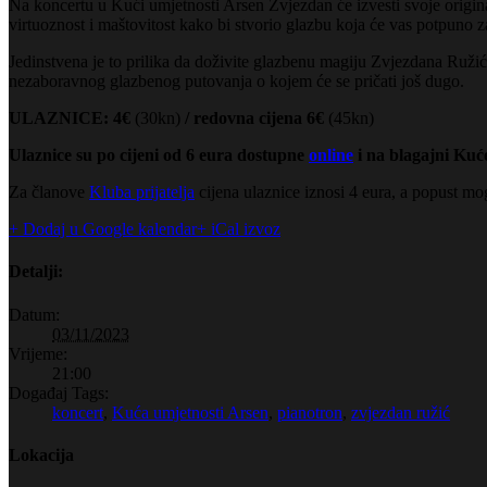
Na koncertu u Kući umjetnosti Arsen Zvjezdan će izvesti svoje origina
virtuoznost i maštovitost kako bi stvorio glazbu koja će vas potpuno z
Jedinstvena je to prilika da doživite glazbenu magiju Zvjezdana Ružića
nezaboravnog glazbenog putovanja o kojem će se pričati još dugo.
ULAZNICE: 4
€
(30kn)
/ redovna cijena 6€
(45kn)
Ulaznice su po cijeni od 6 eura dostupne
online
i na blagajni Kuć
Za članove
Kluba prijatelja
cijena ulaznice iznosi 4 eura, a popust mo
+ Dodaj u Google kalendar
+ iCal izvoz
Detalji:
Datum:
03/11/2023
Vrijeme:
21:00
Događaj Tags:
koncert
,
Kuća umjetnosti Arsen
,
pianotron
,
zvjezdan ružić
Lokacija