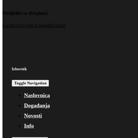
Podijelite sa drugima!
Facebook
Twitter
LinkedIn
Email:
Izbornik
Toggle Navigation
Naslovnica
Događanja
Novosti
Info