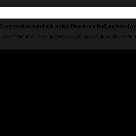
 će svoj revolucionarni solo projekt Pianotron u Kući umjetnosti A
je naziva “Pianotron”. Ovaj glazbeni inovator spaja zvuk klavira, Mellot