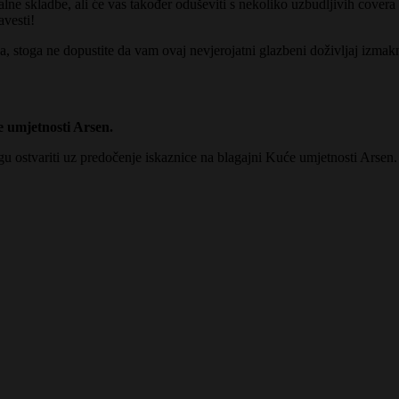
lne skladbe, ali će vas također oduševiti s nekoliko uzbudljivih covera 
avesti!
, stoga ne dopustite da vam ovaj nevjerojatni glazbeni doživljaj izmakne
e umjetnosti Arsen.
gu ostvariti uz predočenje iskaznice na blagajni Kuće umjetnosti Arsen.