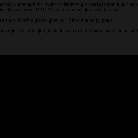
edatelja, stranog filma, zvuka i adaptiranog scenarija) okrunilo je čitav
nacija za nagrade BAFTA-e te tri nominacije za Zlatni globus.
Oscara za izvedbu glavne glumice u filmu
Anatomija pada
.
jivo je jedan od najoriginalnijih suvremenih filmova na ovu temu, ali i