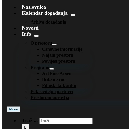
Naslovnica
Kalendar događanja
Arhiva događanja
Novosti
Info
O prostoru
Osnovne informacije
Najam prostora
Povijest prostora
Programi
Art kino Arsen
Bubamarac
Filmski kukuriku
Pokrovitelji i partneri
Prostorom upravlja
Menu
Traži...