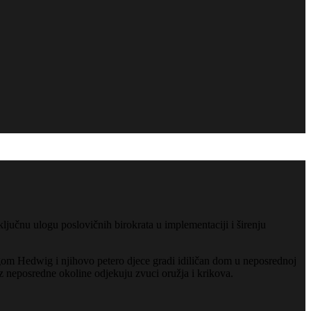
ljučnu ulogu poslovičnih birokrata u implementaciji i širenju
gom Hedwig i njihovo petero djece gradi idiličan dom u neposrednoj
z neposredne okoline odjekuju zvuci oružja i krikova.