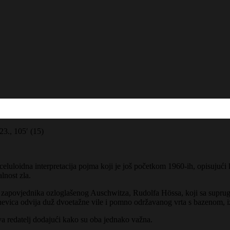
23., 105′ (15)
eluloidna interpretacija pojma koji je još početkom 1960-ih, opisujući k
lnost zla.
u zapovjednika ozloglašenog Auschwitza, Rudolfa Hössa, koji sa supru
odnevica odvija duž dvoetažne vile i pomno održavanog vrta s bazenom, i
java redatelj dodajući kako su oba jednako važna.