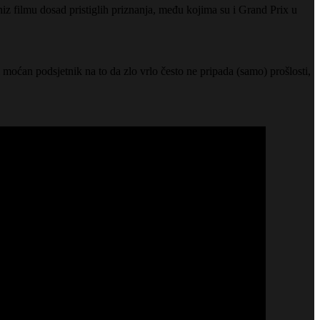
 niz filmu dosad pristiglih priznanja, među kojima su i Grand Prix u
 moćan podsjetnik na to da zlo vrlo često ne pripada (samo) prošlosti,