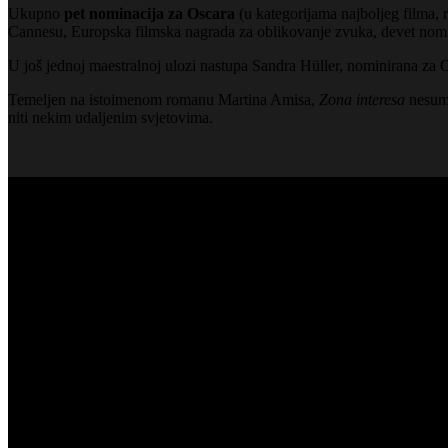
Ukupno
pet nominacija za Oscara
(u kategorijama najboljeg filma, r
Cannesu, Europska filmska nagrada za oblikovanje zvuka, devet nomi
U još jednoj maestralnoj ulozi nastupa
Sandra Hüller
, nominirana za 
Temeljen na istoimenom romanu Martina Amisa,
Zona interesa
nesumn
niti nekim udaljenim svjetovima.