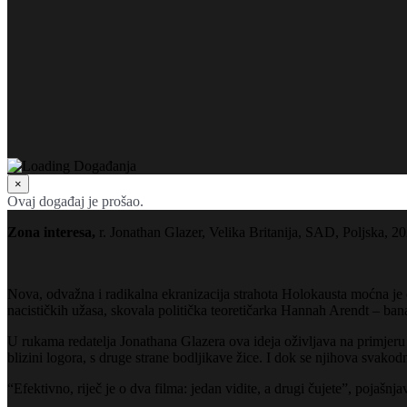
×
Ovaj događaj je prošao.
Zona interesa,
r. Jonathan Glazer, Velika Britanija, SAD, Poljska, 20
Nova, odvažna i radikalna ekranizacija strahota Holokausta moćna je c
nacističkih užasa, skovala politička teoretičarka Hannah Arendt – bana
U rukama redatelja Jonathana Glazera ova ideja oživljava na primjer
blizini logora, s druge strane bodljikave žice. I dok se njihova svak
“Efektivno, riječ je o dva filma: jedan vidite, a drugi čujete”, pojašn