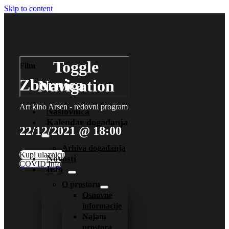
Skip to content
Toggle
Film
Zbornica
Navigation
Art kino Arsen - redovni program
Naslovnica
Kalendar događanja
22/12/2021 @ 18:00
Arhiva događanja
Kupi ulaznicu
Novosti
COVID Info
Info
O prostoru
Osnovne
informacije
Najam
prostora