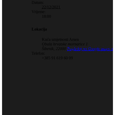
Datum:
22/12/2021
Vrijeme:
18:00
Lokacija
Kuća umjetnosti Arsen
Obala hrvatske mornarice 1
Šibenik
,
22000
Pogledaj na Google maps-u
Telefon:
+385 91 619 60 09