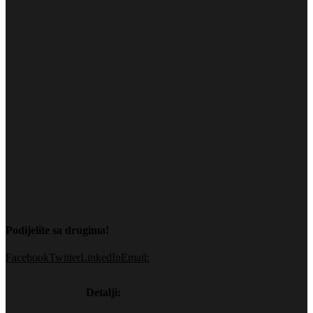
Podijelite sa drugima!
Facebook
Twitter
LinkedIn
Email:
Detalji: