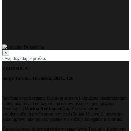
×
Ovaj događaj je prošao.
ZBORNICA
Sonja Tarokić, Hrvatska, 2021., 126′
Suočena s restrikcijama školskog sustava i okružena obeshrabrenim
učiteljima, nova i entuzijastična osnovnoškolska pedagoginja
Anamarija (
Marina Redžepović
) upušta se u borbu s
problematičnim profesorom povijesti (Stojan Matavulj), nesvjesna
kako upravo tako polako postaje sve sličnija kolegama u zbornici.
Dugoočekivani dugometražni prvijenac Sonje Tarokić u Karlovym