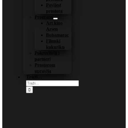
Povijest
prostora
Programi
Art kino
Arsen
Bubamarac
Filmski
kukuriku
Pokrovitelji i
partneri
Prostorom
upravlja
Traži...