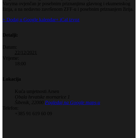
Varyma ovjenčan je posebnim priznanjima glavnog i ekumenskog
žirija, a na nedavno završenom ZFF-u i posebnim priznanjem žirija.
+ Dodaj u Google kalendar
+ iCal izvoz
Detalji:
Datum:
22/12/2021
Vrijeme:
18:00
Lokacija
Kuća umjetnosti Arsen
Obala hrvatske mornarice 1
Šibenik
,
22000
Pogledaj na Google maps-u
Telefon:
+385 91 619 60 09