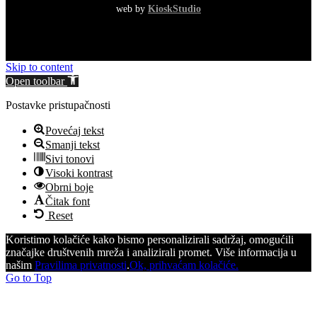
web by
KioskStudio
Skip to content
Open toolbar
Postavke pristupačnosti
Povećaj tekst
Smanji tekst
Sivi tonovi
Visoki kontrast
Obrni boje
Čitak font
Reset
Koristimo kolačiće kako bismo personalizirali sadržaj, omogućili
značajke društvenih mreža i analizirali promet. Više informacija u
našim
Pravilima privatnosti
.
Ok, prihvaćam kolačiće.
Go to Top