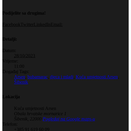
Podijelite sa drugima!
Facebook
Twitter
LinkedIn
Email:
Detalji:
Datum:
28/10/2023
Vrijeme:
11:00
Događaj Tags:
Arsen
,
bubamarac
,
djeca i mladi
,
Kuća umjetnosti Arsen
,
Šibenik
Lokacija
Kuća umjetnosti Arsen
Obala hrvatske mornarice 1
Šibenik
,
22000
Pogledaj na Google maps-u
Telefon:
+385 91 619 60 09