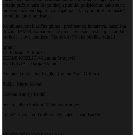
verziju priče a našu dragu dječju publiku podsjećamo kako se ne
može nekažnjeno lagati i izmišljati pa čak ni pod okriljem mašte“,
poručuju autori predstave.
Kombinacijom klasične glume i predmetnog lutkarstva, kazališna
družina IBM Bubamarcima će predstaviti sudski slučaj i skandal
proljeća… ovaj, stoljeća. Tko je kriv? Neka publika odluči!
Igraju:
VUK-Matej Safundžić
SEDMI KOZLIĆ-Valentina Srnojević
SUTKINJA – Darija Vlajnić
Adaptacija: Kristina Kegljen (prema Braći Grimm)
Režija: Mario Kovač
Glazba: Andrija Rudić
Scena, lutke i kostimi: Valentina Srnojević
Tehničko vodstvo i oblikovatelj svjetla: Ivan Barišić