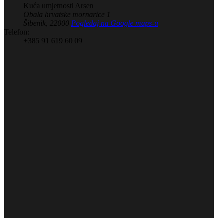
Kuća umjetnosti Arsen
Obala hrvatske mornarice 1
Šibenik
,
22000
Pogledaj na Google maps-u
Telefon:
+385 91 619 60 09