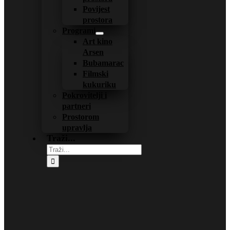
Povijest
prostora
Programi
Art kino
Arsen
Bubamarac
Filmski
kukuriku
Pokrovitelji i
partneri
Prostorom
upravlja
Traži...