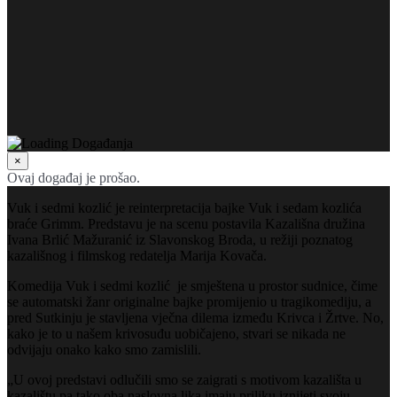
×
Ovaj događaj je prošao.
Vuk i sedmi kozlić je reinterpretacija bajke Vuk i sedam kozlića
braće Grimm. Predstavu je na scenu postavila Kazališna družina
Ivana Brlić Mažuranić iz Slavonskog Broda, u režiji poznatog
kazališnog i filmskog redatelja Marija Kovača.
Komedija Vuk i sedmi kozlić je smještena u prostor sudnice, čime
se automatski žanr originalne bajke promijenio u tragikomediju, a
pred Sutkinju je stavljena vječna dilema između Krivca i Žrtve. No,
kako je to u našem krivosuđu uobičajeno, stvari se nikada ne
odvijaju onako kako smo zamislili.
„U ovoj predstavi odlučili smo se zaigrati s motivom kazališta u
kazalištu pa tako oba naslovna lika imaju priliku iznijeti svoju