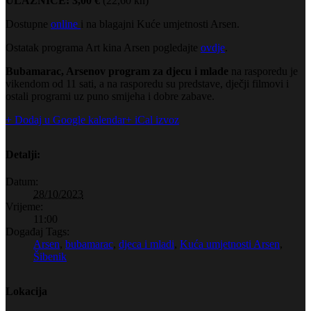
ULAZNICE: 3,00 €
(22,60 kn)
Dostupne
online
i na blagajni Kuće umjetnosti Arsen.
Ostatak programa Art kina Arsen pogledajte
ovdje
.
Bubamarac, Arsenov program za djecu i mlade
na rasporedu je
vikendom od 11 sati, a na rasporedu su predstave, dječji filmovi i
ostali programi uz puno smijeha i dobre zabave.
+ Dodaj u Google kalendar
+ iCal izvoz
Detalji:
Datum:
28/10/2023
Vrijeme:
11:00
Događaj Tags:
Arsen
,
bubamarac
,
djeca i mladi
,
Kuća umjetnosti Arsen
,
Šibenik
Lokacija