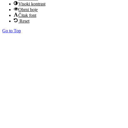
Visoki kontrast
Obrni boje
Čitak font
Reset
Go to Top