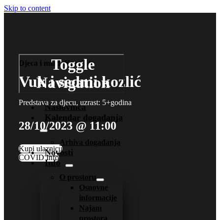
Skip to content
Toggle
Djeca i mladi
Kazalište
Vuk i sedmi kozlić
Navigation
Predstava za djecu, uzrast: 5+godina
Naslovnica
Kalendar događanja
28/10/2023 @ 11:00
Arhiva događanja
Kupi ulaznicu
Novosti
COVID Info
Info
O prostoru
Osnovne
informacije
Najam
prostora