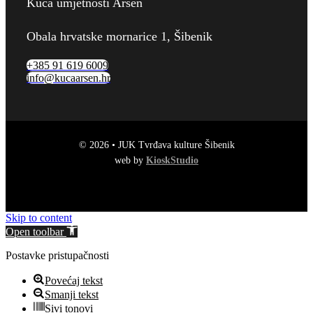
Kuća umjetnosti Arsen
Obala hrvatske mornarice 1, Šibenik
+385 91 619 6009
info@kucaarsen.hr
© 2026 • JUK Tvrđava kulture Šibenik
web by
KioskStudio
Skip to content
Open toolbar
Postavke pristupačnosti
Povećaj tekst
Smanji tekst
Sivi tonovi