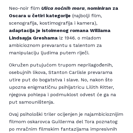
Neo-noir film
Ulica noćnih mora
,
nominiran za
Oscara u četiri kategorije
(najbolji film,
scenografija, kostimografija i kamera),
adaptacija je istoimenog romana Williama
Lindsayja Greshama
iz 1946. o mladom
ambicioznom prevarantu s talentom za
manipulaciju ljudima putem riječi.
Okružen putujućom trupom neprilagođenih,
osebujnih likova, Stanton Carlisle prevarama
utire put do bogatstva i slave. No, nakon što
upozna enigmatičnu psihijatricu Lilith Ritter,
njegova pohlepa i podmuklost odvest će ga na
put samouništenja.
Ovaj psihološki triler ocijenjen je najambicioznijim
filmom oskarovca Guillerma del Tora poznatog
po mračnim filmskim fantazijama impresivnih