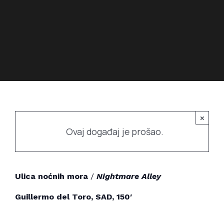
Povijest prostora
Bubamarac
Prostorom upravlja
Filmski kukuriku
×
Ovaj događaj je prošao.
Ulica noćnih mora
/
Nightmare Alley
Guillermo del Toro, SAD, 150′