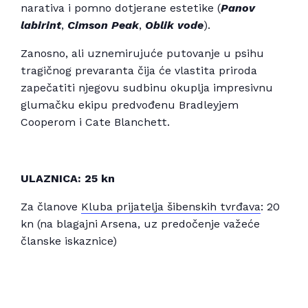
narativa i pomno dotjerane estetike (
Panov
labirint
,
Cimson Peak
,
Oblik vode
).
Zanosno, ali uznemirujuće putovanje u psihu
tragičnog prevaranta čija će vlastita priroda
zapečatiti njegovu sudbinu okuplja impresivnu
glumačku ekipu predvođenu Bradleyjem
Cooperom i Cate Blanchett.
ULAZNICA: 25 kn
Za članove
Kluba prijatelja šibenskih tvrđava
: 20
kn (na blagajni Arsena, uz predočenje važeće
članske iskaznice)