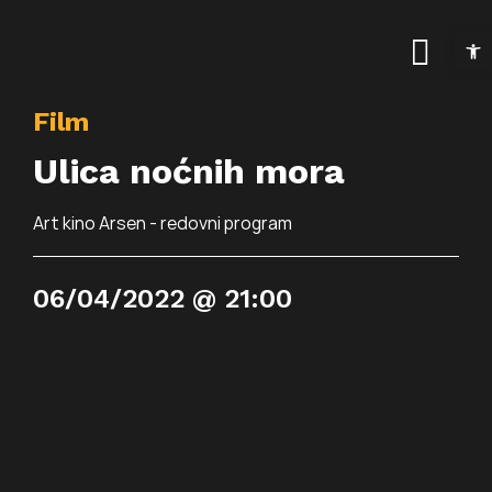
Skip
Open t
to
Togg
content
Navig
Film
Naslovnica
Ulica noćnih mora
Kalendar događanja
Art kino Arsen - redovni program
Arhiva događanja
Novosti
06/04/2022 @ 21:00
Info
Traži...
O prostoru
Osnovne informac
Programi
Najam prostora
Art kino Arsen
Pokrovitelji i partne