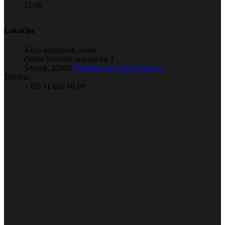
21:00
Lokacija
Kuća umjetnosti Arsen
Obala hrvatske mornarice 1
Šibenik
,
22000
Pogledaj na Google maps-u
Telefon:
+385 91 619 60 09