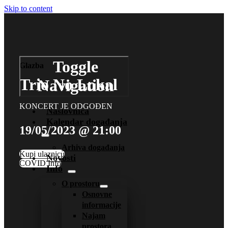
Skip to content
Toggle
Glazba
Trio No Lokal
Navigation
KONCERT JE ODGOĐEN
Naslovnica
Kalendar događanja
19/05/2023 @ 21:00
Arhiva događanja
Kupi ulaznicu
Novosti
COVID Info
Info
O prostoru
Osnovne
informacije
Najam
prostora