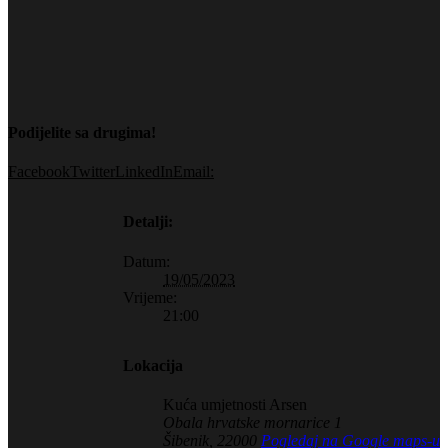
Podijelite sa drugima!
Facebook
Twitter
LinkedIn
Email:
Detalji:
Datum:
19/05/2023
Vrijeme:
21:00
Lokacija
Kuća umjetnosti Arsen
Obala hrvatske mornarice 1
Šibenik
,
22000
Pogledaj na Google maps-u