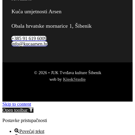
Kuća umjetnosti Arsen
Obala hrvatske mornarice 1, Šibenik
+385 91 619 6009
info@kucaarsen.hr
© 2026 • JUK Tvrđava kulture Šibenik
web by
KioskStudio
Skip to content
Open toolbar
Postavke pristupačnosti
Povećaj tekst