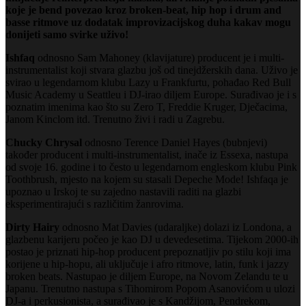
koje je bend povezao kroz broken-beat, hip hop i drum and
basse ritmove uz dodatak improvizacijskog duha kakav mogu
donijeti samo svirke uživo!
Ishfaq
odnosno Sam Mahoney (klavijature) producent je i multi-
instrumentalist koji stvara glazbu još od tinejdžerskih dana. Uživo je
svirao u legendarnom klubu Lazy u Frankfurtu, pohađao Red Bull
Music Academy u Seattleu i DJ-irao diljem Europe. Surađivao je i s
poznatim imenima kao što su Zero T, Freddie Kruger, Dječacima,
Janom Kinclom itd. Trenutno živi i radi u Zagrebu.
Chucky Chrysal
odnosno Terence Daniel Hayes (bubnjevi)
također producent i multi-instrumentalist, inače iz Essexa, nastupa
od svoje 16. godine i to često u legendarnom engleskom klubu Pink
Toothbrush, mjesto na kojem su stasali Depeche Mode! Ishfaqa je
upoznao u Irskoj te su zajedno nastavili raditi na glazbi
eksperimentirajući s različitim žanrovima.
Dirty Hairy
odnosno Mat Davies (udaraljke) dolazi iz Londona, a
glazbenu karijeru počeo je kao DJ u devedesetima. Tijekom 2000-ih
postao je priznati hip-hop producent prepoznatljiv po stilu koji ima
korijene u hip-hopu, ali uključuje i afro ritmove, latin, funk i jazzy
broken beats. Nastupao je diljem Europe, na Novom Zelandu te u
Japanu. Trenutno nastupa s Tihomirom Popom Asanovićom u ulozi
DJ-a i perkusionista, a surađivao je s Kandžijom, Pendrekom,