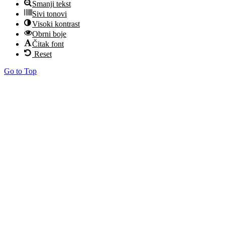
Smanji tekst
Sivi tonovi
Visoki kontrast
Obrni boje
Čitak font
Reset
Go to Top