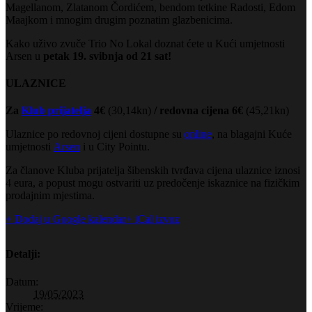
Magellanom, Zlatanom Čordićem, bendom tetkine Radosti, Edom
Maajkom i mnogim drugim poznatim glazbenicima.
Kako uživo zvuče Trio No Lokal doznat ćete u Kući umjetnosti
Arsen u
petak 19. svibnja od 21 sat!
ULAZNICE
Za
Klub prijatelja
4
€
(30,14kn)
/ redovna cijena 6€
(45,21kn)
Ulaznice po redovnoj cijeni dostupne su
online
, na blagajni Kuće
umjetnosti
Arsen
i u City Pointu.
Za članove Kluba prijatelja šibenskih tvrđava cijena ulaznice iznosi
4 eura, a popust mogu ostvariti uz predočenje iskaznice na fizičkim
prodajnim mjestima.
+ Dodaj u Google kalendar
+ iCal izvoz
Detalji:
Datum:
19/05/2023
Vrijeme: