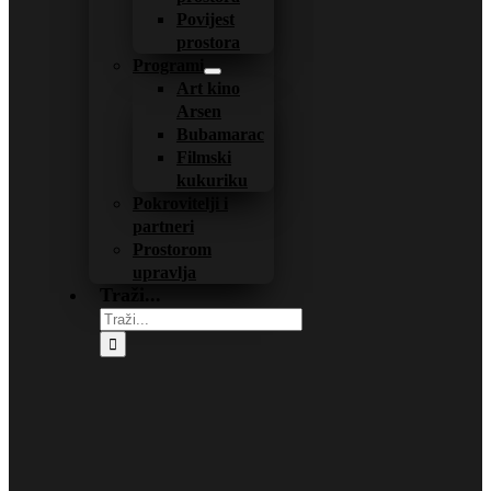
Povijest
prostora
Programi
Art kino
Arsen
Bubamarac
Filmski
kukuriku
Pokrovitelji i
partneri
Prostorom
upravlja
Traži...