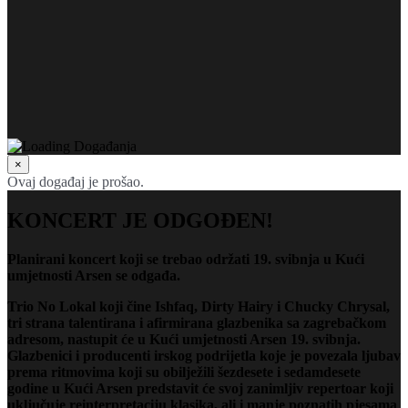
×
Ovaj događaj je prošao.
KONCERT JE ODGOĐEN!
Planirani koncert koji se trebao održati 19. svibnja u Kući
umjetnosti Arsen se odgađa.
Trio No Lokal koji čine Ishfaq, Dirty Hairy i Chucky Chrysal,
tri strana talentirana i afirmirana glazbenika sa zagrebačkom
adresom, nastupit će u Kući umjetnosti Arsen 19. svibnja.
Glazbenici i producenti irskog podrijetla koje je povezala ljubav
prema ritmovima koji su obilježili šezdesete i sedamdesete
godine u Kući Arsen predstavit će svoj zanimljiv repertoar koji
uključuje reinterpretaciju klasika, ali i manje poznatih pjesama