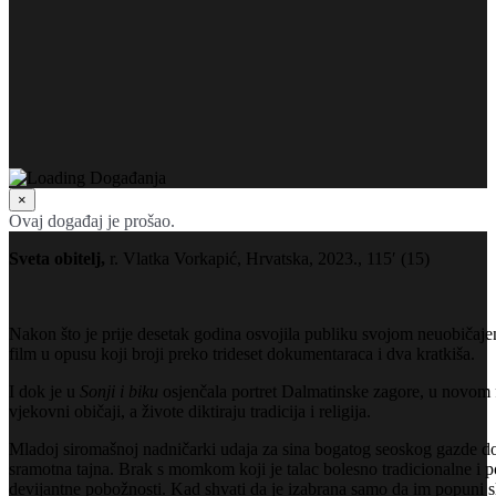
×
Ovaj događaj je prošao.
Sveta obitelj,
r. Vlatka Vorkapić, Hrvatska, 2023., 115′ (15)
Nakon što je prije desetak godina osvojila publiku svojom neuobi
film u opusu koji broji preko trideset dokumentaraca i dva kratkiša.
I dok je u
Sonji i biku
osjenčala portret Dalmatinske zagore, u novom
vjekovni običaji, a živote diktiraju tradicija i religija.
Mladoj siromašnoj nadničarki udaja za sina bogatog seoskog gazde doim
sramotna tajna. Brak s momkom koji je talac bolesno tradicionalne i 
devijantne pobožnosti. Kad shvati da je izabrana samo da im popuni slik