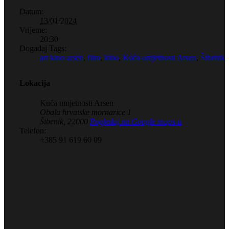
Datum:
13/01/2024
Vrijeme:
20:30
Događaj Tags:
art kino arsen
,
film
,
kino
,
Kuća umjetnosti Arsen
,
Šibenik
Lokacija
Kuća umjetnosti Arsen
Obala hrvatske mornarice 1
Šibenik
,
22000
Pogledaj na Google maps-u
Telefon:
+385 91 619 60 09