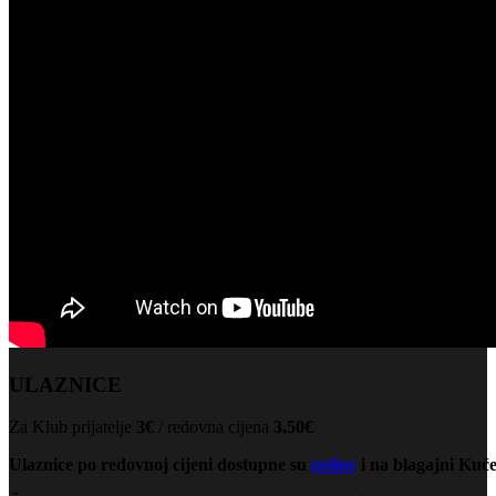
ULAZNICE
Za Klub prijatelje
3€
/ redovna cijena
3,50€
Ulaznice po redovnoj cijeni dostupne su
online
i na blagajni Kuće