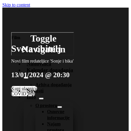
Skip to content
Toggle
Film
Sveta obitelj
Navigation
Novi film redateljice 'Sonje i bika'
Naslovnica
Kalendar događanja
13/01/2024 @ 20:30
Arhiva događanja
Kupi ulaznicu
Novosti
COVID Info
Info
O prostoru
Osnovne
informacije
Najam
prostora