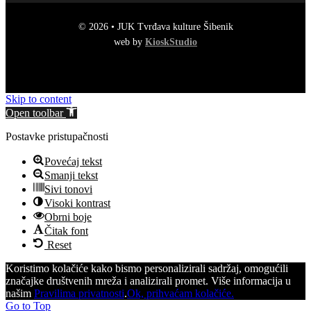
© 2026 • JUK Tvrđava kulture Šibenik
web by
KioskStudio
Skip to content
Open toolbar
Postavke pristupačnosti
Povećaj tekst
Smanji tekst
Sivi tonovi
Visoki kontrast
Obrni boje
Čitak font
Reset
Koristimo kolačiće kako bismo personalizirali sadržaj, omogućili
značajke društvenih mreža i analizirali promet. Više informacija u
našim
Pravilima privatnosti
.
Ok, prihvaćam kolačiće.
Go to Top