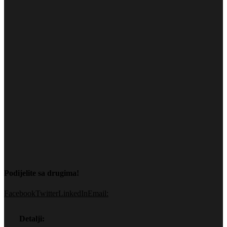
Podijelite sa drugima!
Facebook
Twitter
LinkedIn
Email:
Detalji: