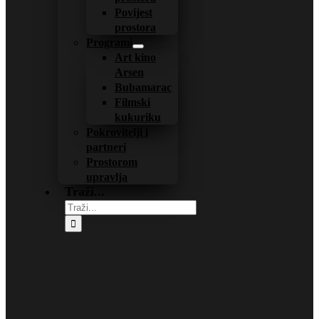
Povijest
prostora
Programi
Art kino
Arsen
Bubamarac
Filmski
kukuriku
Pokrovitelji i
partneri
Prostorom
upravlja
Traži...