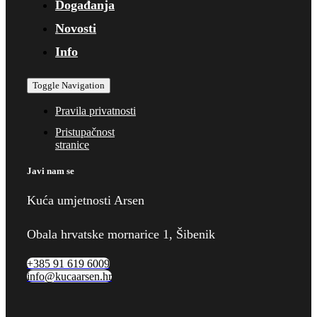
Događanja
Novosti
Info
Toggle Navigation
Pravila privatnosti
Pristupačnost
stranice
Javi nam se
Kuća umjetnosti Arsen
Obala hrvatske mornarice 1, Šibenik
+385 91 619 6009
info@kucaarsen.hr