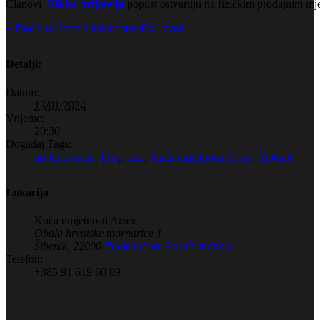
Članovi
Kluba prijatelja
popust ostvaruju na fizičkim prodajnim mje
+ Dodaj u Google kalendar
+ iCal izvoz
Detalji:
Datum:
13/01/2024
Vrijeme:
20:30
Događaj Tags:
art kino arsen
,
film
,
kino
,
Kuća umjetnosti Arsen
,
Šibenik
Lokacija
Kuća umjetnosti Arsen
Obala hrvatske mornarice 1
Šibenik
,
22000
Pogledaj na Google maps-u
Telefon:
+385 91 619 60 09