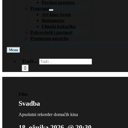
Povijest prostora
Programi
Art kino Arsen
Bubamarac
Filmski kukuriku
Pokrovitelji i partneri
Prostorom upravlja
Menu
Traži...
Film
Svadba
Apsolutni rekorder domaćih kina
18. ožujka 2026. @ 20:30