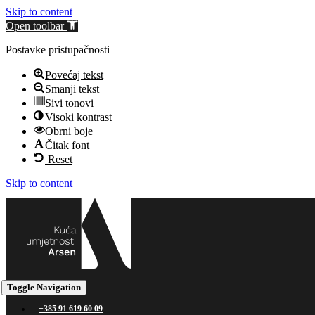
Skip to content
Open toolbar
Postavke pristupačnosti
Povećaj tekst
Smanji tekst
Sivi tonovi
Visoki kontrast
Obrni boje
Čitak font
Reset
Skip to content
Toggle Navigation
+385 91 619 60 09