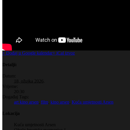
+ Dodaj u Google kalendar
+ iCal izvoz
Detalji:
Datum:
18. ožujka 2026.
Vrijeme:
20:30
Događaj Tags:
art kino arsen
,
film
,
kino arsen
,
Kuća umjetnosti Arsen
Lokacija
Kuća umjetnosti Arsen
Obala hrvatske mornarice 1