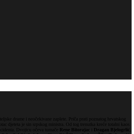
eljske drame i neočekivane zaplete. Priča prati poznatog hrvatskog
tac djeteta je sin srpskog ministra. Od tog trenutka kreće totalni kaos
 incidenta. Dvojicu očeva tumače
Rene Bitorajac
i
Dragan Bjelogrlić
,