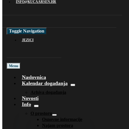
INFO@KUCAARSEN.HR
Toggle Navigation
JEZICI
Menu
Naslovnica
Kalendar događanja
Arhiva događanja
Novosti
Info
O prostoru
Osnovne informacije
Najam prostora