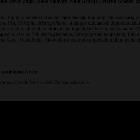
ka Stević Žugić, Roko Sikavica
,
Nika Grbelja
i
Marko Grabež
, u
or, toplinu i napetost. Redatelj
Igor Šeregi
, koji potpisuje i scenarij, 
o te šiša, Mrkomir
i
Metropolitanci
, a njegov debitantski dugometražni 
nomsku elitu, ali i ljubav i toleranciju koja dolazi kroz mlađe generacij
ledalo više od 700 tisuća gledatelja, čime je postao najgledaniji film u
Crna Gora, Makedonija, Slovenija) sveukupno pogledalo milijun gledatel
 umjetnosti Arsen.
stima uz predočenje važeće članske iskaznice.