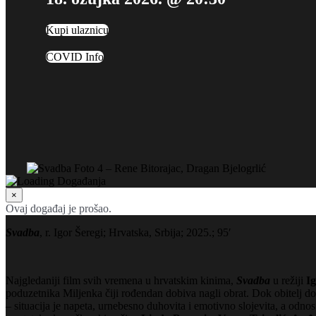
Kupi ulaznicu
COVID Info
×
Ovaj događaj je prošao.
Svadba
, r. Igor Šeregi; Hrvatska, Srbija; 2025.; 95′
Najgledaniji film svih vremena u hrvatskim kinima,
Svadba
u režiji
Ig
poduzetnika Miljenka čiji rođendan dobiva nagli obrat. Dok obitelj dola
– situacija je napeta, urnebesno duhovita i emotivno slojevita, a odno