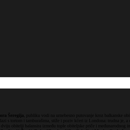
ora Šeregija
, publiku vodi na urnebesno putovanje kroz balkanske obit
zi s tortom i tamburašima, stiže i poziv kćeri iz Londona: trudna je, a o
s dviju obitelji balansira između tople obiteljske priče i međunarodnog