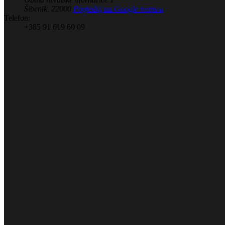
Šibenik
,
22000
Pogledaj na Google maps-u
Telefon:
+385 91 619 60 09