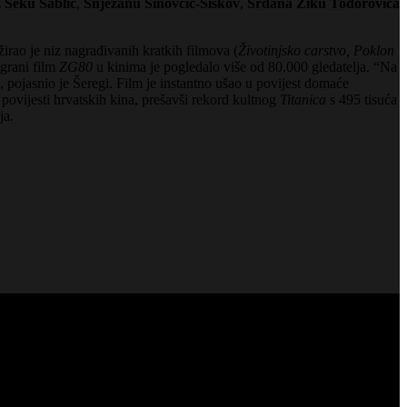
z
Seku Sablić
,
Snježanu Sinovčić-Šiškov
,
Srđana Žiku Todorovića
režirao je niz nagrađivanih kratkih filmova (
Životinjsko carstvo, Poklon
igrani film
ZG80
u kinima je pogledalo više od 80.000 gledatelja. “Na
e”, pojasnio je Šeregi. Film je instantno ušao u povijest domaće
 povijesti hrvatskih kina, prešavši rekord kultnog
Titanica
s 495 tisuća
ja.