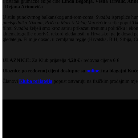
a ostatak glumačke ekipe čine
Linda Begonja
,
Vesna Trivalić
,
Anđel
i
Dejana Aćimovića
.
U stilu punokvrnog balkanskog anti-rom-coma,
Svadba
isprepliće hum
predsjednika Nixona, Priča o Mari iz Velog Varoša
) te serije poput
Tk
filmu
Svadba
željeli smo kroz satiru prikazati trenutnu političku i eko
kinematografije oborivši rekord gledanosti: u Hrvatskoj ga je dosad pog
gledatelja. Film je dosad, u zemljama regije (Hrvatska, BiH, Srbija, 
ULAZNICE:
Za Klub prijatelja
4,20 €
/ redovna cijena
6 €
Ulaznice po redovnoj cijeni dostupne su
online
i na blagajni Kuće
Članovi
Kluba prijatelja
popust ostvaruju na fizičkim prodajnim mje