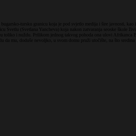
ugarsko-tursku granicu koja je pod svjetlo medija i šire javnosti, kao i
ljicu Svetlu (Svetlana Yancheva) koja nakon zatvaranja seoske škole živ
avu toliko i nuždu. Prilikom jednog takvog pohoda ona ulovi Afrikanca 
tlu da mu, doduše nevoljko, u svom domu pruži utočište, na što sredina 