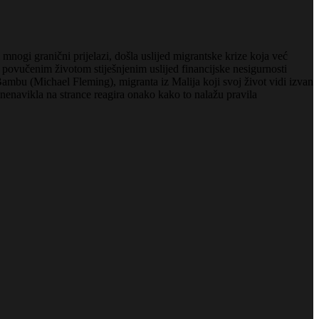
 mnogi granični prijelazi, došla uslijed migrantske krize koja već
i povučenim životom stiješnjenim uslijed financijske nesigurnosti
Bambu (Michael Fleming), migranta iz Malija koji svoj život vidi izvan
nenavikla na strance reagira onako kako to nalažu pravila