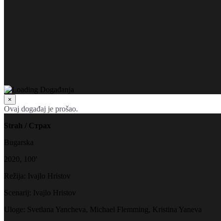
×
Ovaj događaj je prošao.
Strah / Страх
Bugarska
2020, 100′
Režija: Ivajlo Hristov
Scenarij: Ivajlo Hristov
Uloge: Svetlana Yancheva, Michael Flemming, Kristina Yaneva