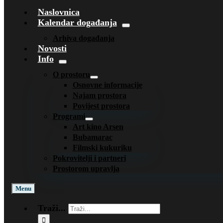
Naslovnica
Kalendar događanja
Arhiva događanja
Novosti
Info
O prostoru
Osnovne informacije
Najam prostora
Povijest prostora
Programi
Art kino Arsen
Bubamarac
Filmski kukuriku
Pokrovitelji i partneri
Prostorom upravlja
Menu
Traži...