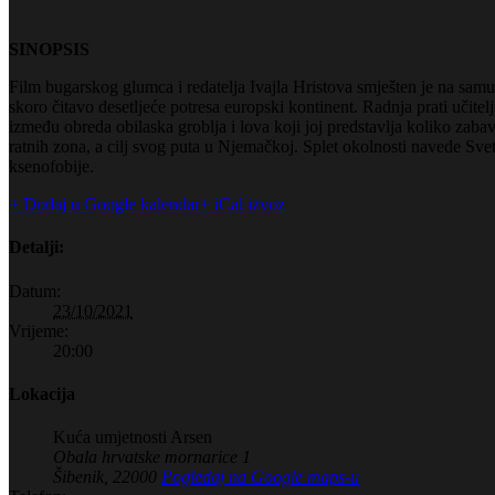
SINOPSIS
Film bugarskog glumca i redatelja Ivajla Hristova smješten je na samu b
skoro čitavo desetljeće potresa europski kontinent. Radnja prati učite
između obreda obilaska groblja i lova koji joj predstavlja koliko zab
ratnih zona, a cilj svog puta u Njemačkoj. Splet okolnosti navede Sve
ksenofobije.
+ Dodaj u Google kalendar
+ iCal izvoz
Detalji:
Datum:
23/10/2021
Vrijeme:
20:00
Lokacija
Kuća umjetnosti Arsen
Obala hrvatske mornarice 1
Šibenik
,
22000
Pogledaj na Google maps-u