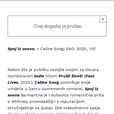
Povijest prostora
Bubamarac
Prostorom upravlja
×
Filmski kukuriku
Ovaj događaj je prošao.
Spoj iz snova
, r. Celine Song; SAD; 2025., 110′
Nakon što je publiku osvojila svojim za Oscara
nominiranim
indie
hitom
Prošli životi
(
Past
Lives
, 2023.),
Celine Song
potvrđuje svoje
umijeće u žanru suvremenih romansi.
Spoj iz
snova
šarmantna je i duhovita romantična priča
o Whitney, provodadžijci s reputacijom
stručnjakinje za ljubav. Dok svakodnevno spaja