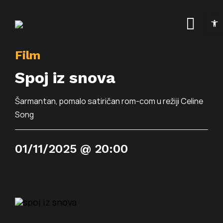
Skip
Open t
to
Togg
content
Navig
Film
Naslovnica
Spoj iz snova
Kalendar događanja
Šarmantan, pomalo satiričan rom-com u režiji Celine
Arhiva događanja
Novosti
Song
Info
01/11/2025 @ 20:00
Traži...
O prostoru
Osnovne informacije
Programi
Najam prostora
Art kino Arsen
Pokrovitelji i partneri