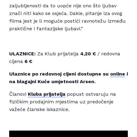
zaljubljenosti da to uopće nije ono što ljubav
znači niti kako se osjeća. Dakle, pitanje iza ovog
filma jest je li moguće postići ravnotežu između
praktične i fantazijske ljubavi.”
ULAZNICE:
Za Klub prijatelja
4,20 €
/ redovna
cijena
6 €
Ulaznice po redovnoj cijeni dostupne su
online
i
na blagajni Kuće umjetnosti Arsen.
Članovi
Kluba prijatelja
popust ostvaruju na
fizičkim prodajnim mjestima uz predočenje
važeće članske iskaznice.