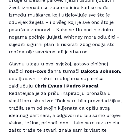
druge u idealne parove, njezin osobni ljubavni
život iznenada se zakomplicira kad se nađe
između muškarca koji utjelovljuje sve što je
oduvijek željela – i bivšeg koji je sve ono što je
pokušala zaboraviti. Kako se tlo pod njezinim
nogama počinje ljuljati, Whitney mora odlučiti –
slijediti sigurni plan ili riskirati zbog onoga što
možda nije savršeno, ali je stvarno.
Glavnu ulogu u ovoj svježoj, gotovo ciničnoj
inačici
rom-com
žanra tumači
Dakota Johnson
,
dok ljubavni trokut u ulogama suparnika
zaključuju
Chris Evans
i
Pedro Pascal
.
Redateljica je za priču inspiraciju pronašla u
vlastitom iskustvu: “
Dok sam bila provodadžijica,
tražila sam od svojih klijenata da opišu svog
idealnog partnera, a odgovori su bili samo brojevi:
visina, težina, prihodi, dob… Iako sam razumjela
zašto traže te stvari, znala sam iz vlastite