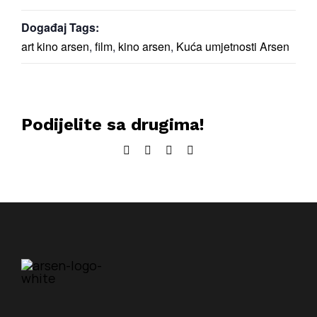
Događaj Tags:
art kino arsen
,
film
,
kino arsen
,
Kuća umjetnosti Arsen
Podijelite sa drugima!
Facebook
Twitter
LinkedIn
Email: