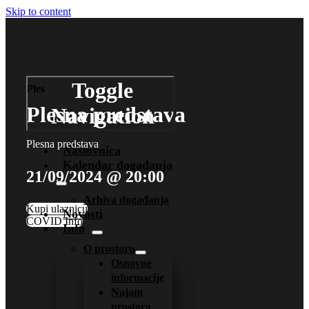
Skip to content
Toggle
Ples
Plesna predstava
Navigation
Plesna predstava
Naslovnica
Kalendar događanja
21/09/2024 @ 20:00
Arhiva događanja
Kupi ulaznicu
Novosti
COVID Info
Info
O prostoru
Osnovne
informacije
Najam
prostora