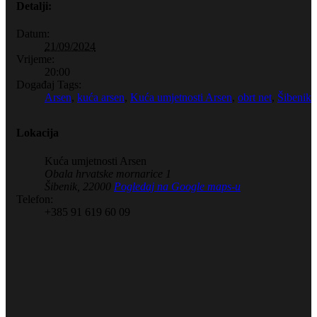
Detalji:
Datum:
21/09/2024
Vrijeme:
20:00
Događaj Tags:
Arsen
,
kuća arsen
,
Kuća umjetnosti Arsen
,
obrt net
,
Šibenik
Lokacija
Kuća umjetnosti Arsen
Obala hrvatske mornarice 1
Šibenik
,
22000
Pogledaj na Google maps-u
Telefon:
+385 91 619 60 09