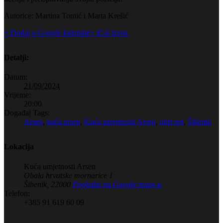
Autorice: Martina Tomić i Marta Krešić
+ Dodaj u Google kalendar
+ iCal izvoz
Detalji:
Datum:
21/09/2024
Vrijeme:
20:00
Događaj Tags:
Arsen
,
kuća arsen
,
Kuća umjetnosti Arsen
,
obrt net
,
Šibenik
Lokacija
Kuća umjetnosti Arsen
Obala hrvatske mornarice 1
Šibenik
,
22000
Pogledaj na Google maps-u
Telefon:
+385 91 619 60 09