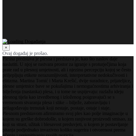
×
Ovaj događaj je prošao.
Plesna predstava je plesna i predstava je, kao što naslov daje
naslutiti. U njoj se rastvara prostor za igranje s proturječjima koja
prate rad u plesnoj umjetnosti, ali i njezinu percepciju kojoj se često
priljepljuju etikete nerazumljivosti, interpretativne nedokučivosti i
elitizma. Martina Tomić i Marta Krešić, dvije suradnice, prijateljice,
plesne umjetnice bave se pokušajima i nemogućnostima arhiviranja i
bilježenja (nastanka) plesa, i u tome ne uspijevaju: razlažu ideju
plesnog tijela kao izvedbenog i izloženog poigravajući se s
vremenom stvaranja plesa i slike – bilježe, zaboravljaju i
prilagođavaju trenutak koji nestaje, postaje, ostaje i staje.
Plesnom predstavom afirmiramo svoj ples kao polje imaginacije u
kojem su greške dobrodošle, u kojem ranjivost proizvodi smisao, za
koji su strast, užitak i blesavost preduvjeti, u kojem je postavljanje
pitanja podjednako invazivno koliko sugerira i otvorenost prema
učenju i preispitivanju svojih pozicija.