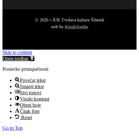
© 2026 • JUK Tvrđava kulture Šibenik
web by
KioskStudio
Skip to content
Open toolbar
Postavke pristupačnosti
Povećaj tekst
Smanji tekst
Sivi tonovi
Visoki kontrast
Obrni boje
Čitak font
Reset
Go to Top