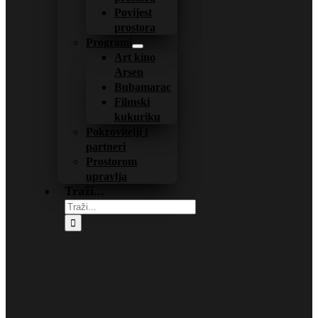
Povijest
prostora
Programi
Art kino
Arsen
Bubamarac
Filmski
kukuriku
Pokrovitelji i
partneri
Prostorom
upravlja
Traži...