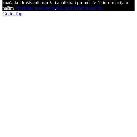
značajke društvenih mreža i analizirali promet. Više informacija u
našim
Pravilima privatnosti
.
Ok, prihvaćam kolačiće.
Go to Top