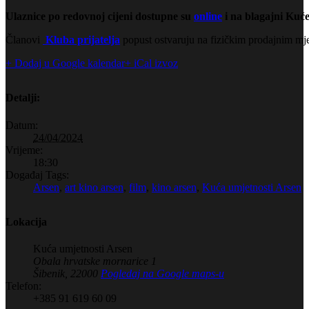
Ulaznice po redovnoj cijeni dostupne su
online
i na blagajni Kuće
Članovi
Kluba prijatelja
popust ostvaruju na fizičkim prodajnim mje
+ Dodaj u Google kalendar
+ iCal izvoz
Detalji:
Datum:
24/04/2024
Vrijeme:
18:30
Događaj Tags:
Arsen
,
art kino arsen
,
film
,
kino arsen
,
Kuća umjetnosti Arsen
Lokacija
Kuća umjetnosti Arsen
Obala hrvatske mornarice 1
Šibenik
,
22000
Pogledaj na Google maps-u
Telefon:
+385 91 619 60 09