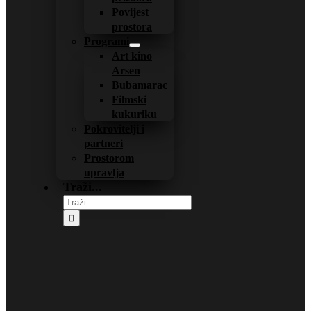
Povijest
prostora
Programi
Art kino
Arsen
Bubamarac
Filmski
kukuriku
Pokrovitelji i
partneri
Prostorom
upravlja
Traži...