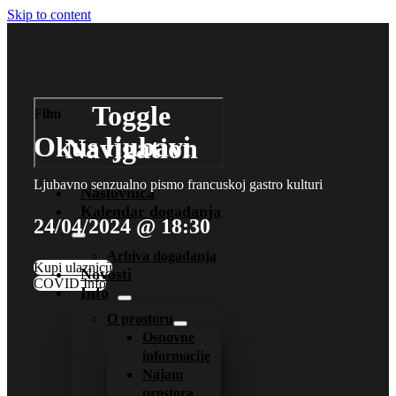
Skip to content
Toggle
Film
Okus ljubavi
Navigation
Ljubavno senzualno pismo francuskoj gastro kulturi
Naslovnica
Kalendar događanja
24/04/2024 @ 18:30
Arhiva događanja
Kupi ulaznicu
Novosti
COVID Info
Info
O prostoru
Osnovne
informacije
Najam
prostora