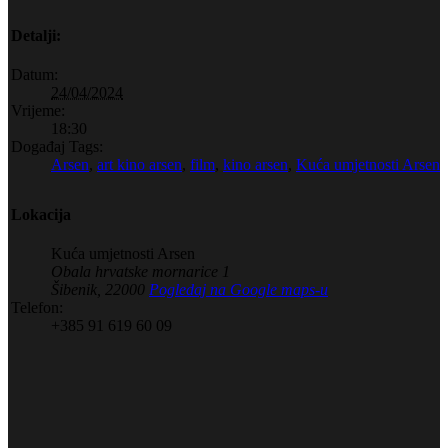
Detalji:
Datum:
24/04/2024
Vrijeme:
18:30
Događaj Tags:
Arsen
,
art kino arsen
,
film
,
kino arsen
,
Kuća umjetnosti Arsen
Lokacija
Kuća umjetnosti Arsen
Obala hrvatske mornarice 1
Šibenik
,
22000
Pogledaj na Google maps-u
Telefon:
+385 91 619 60 09