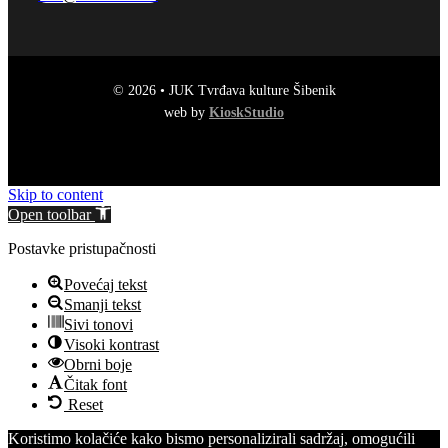
© 2026 • JUK Tvrđava kulture Šibenik
web by
KioskStudio
Skip to content
Open toolbar
Postavke pristupačnosti
Povećaj tekst
Smanji tekst
Sivi tonovi
Visoki kontrast
Obrni boje
Čitak font
Reset
Koristimo kolačiće kako bismo personalizirali sadržaj, omogućili