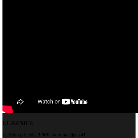
ULAZNICE
Za Klub prijatelja
3,50€
/ redovna cijena
4€