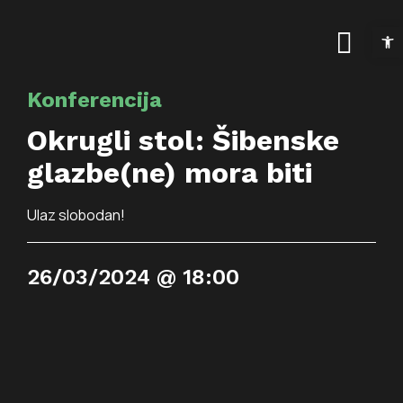
Skip
Open t
to
Togg
content
Navig
Konferencija
Naslovnica
Okrugli stol: Šibenske
Kalendar događanja
glazbe(ne) mora biti
Arhiva događanja
Novosti
Ulaz slobodan!
Info
26/03/2024 @ 18:00
Traži...
O prostoru
Osnovne informac
Programi
Najam prostora
Art kino Arsen
Pokrovitelji i partne