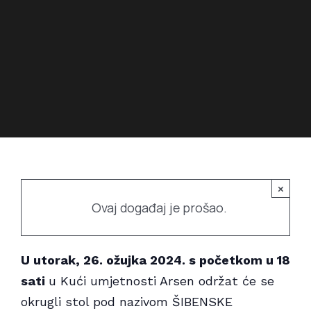
Povijest prostora
Bubamarac
Prostorom upravlja
Filmski kukuriku
×
Ovaj događaj je prošao.
U utorak, 26. ožujka 2024. s početkom u 18
sati
u Kući umjetnosti Arsen održat će se
okrugli stol pod nazivom ŠIBENSKE