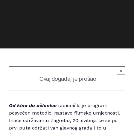
Povijest prostora
Bubamarac
Prostorom upravlja
Filmski kukuriku
×
Ovaj događaj je prošao.
Od kina do učionice
radionički je program
posvećen metodici nastave filmske umjetnosti.
Inače održavan u Zagrebu, 20. svibnja će se po
prvi puta održati van glavnog grada i to u