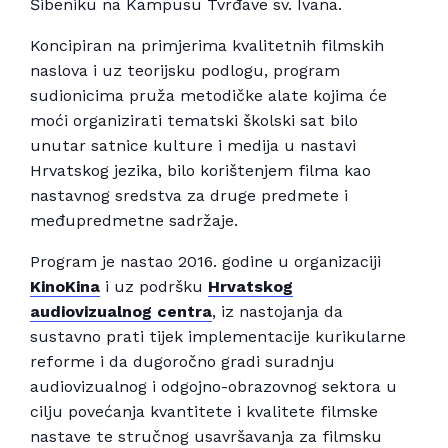
Šibeniku na Kampusu Tvrđave sv. Ivana.
Koncipiran na primjerima kvalitetnih filmskih
naslova i uz teorijsku podlogu, program
sudionicima pruža metodičke alate kojima će
moći organizirati tematski školski sat bilo
unutar satnice kulture i medija u nastavi
Hrvatskog jezika, bilo korištenjem filma kao
nastavnog sredstva za druge predmete i
međupredmetne sadržaje.
Program je nastao 2016. godine u organizaciji
KinoKina
i uz podršku
Hrvatskog
audiovizualnog centra
, iz nastojanja da
sustavno prati tijek implementacije kurikularne
reforme i da dugoročno gradi suradnju
audiovizualnog i odgojno-obrazovnog sektora u
cilju povećanja kvantitete i kvalitete filmske
nastave te stručnog usavršavanja za filmsku