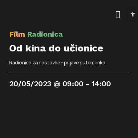
Skip
Open t
to
Togg
content
Navig
Film
Radionica
Naslovnica
Od kina do učionice
Kalendar događanja
Radionica za nastavke - prijave putem linka
Arhiva događanja
Novosti
20/05/2023 @ 09:00 - 14:00
Info
Traži...
O prostoru
Osnovne informac
Programi
Najam prostora
Art kino Arsen
Pokrovitelji i partne