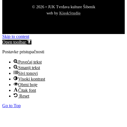
© 2026 • JUK Tvrđava kulture Šibenik
web by
KioskStudio
Skip to content
Open toolbar
Postavke pristupačnosti
Povećaj tekst
Smanji tekst
Sivi tonovi
Visoki kontrast
Obrni boje
Čitak font
Reset
Go to Top