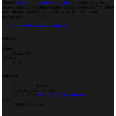
Članovi
Kluba prijatelja šibenskih tvrđava
uz predočenje važeće
članske iskaznice pri kupnji ulaznica na fizičkim prodajnim mjestima
ostvaruju popust, dok korisnici Mastercard® kartica ostvaruju
popuste pri online kupnji.
+ Dodaj u Google kalendar
+ iCal izvoz
Detalji:
Datum:
12/11/2022
Vrijeme:
18:00
Lokacija
Kuća umjetnosti Arsen
Obala hrvatske mornarice 1
Šibenik
,
22000
Pogledaj na Google maps-u
Telefon:
+385 91 619 60 09