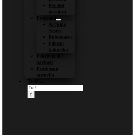
Povijest
prostora
Programi
Art kino
Arsen
Bubamarac
Filmski
kukuriku
Pokrovitelji i
partneri
Prostorom
upravlja
Traži...