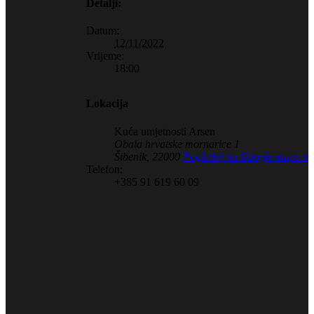
Detalji:
Datum:
12/11/2022
Vrijeme:
18:00
Lokacija
Kuća umjetnosti Arsen
Obala hrvatske mornarice 1
Šibenik
,
22000
Pogledaj na Google maps-u
Telefon:
+385 91 619 60 09