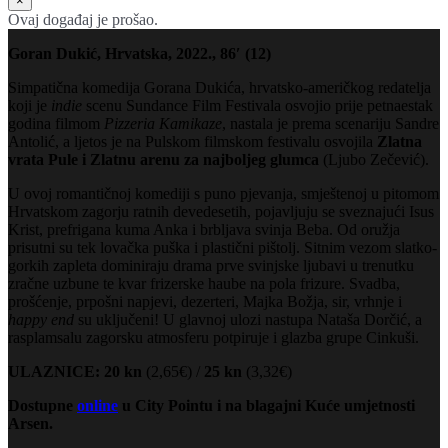
×
Ovaj događaj je prošao.
Goran Dukić, Hrvatska, 2022., 86′ (12)
Simpatična komedija Gorana Dukića, hrvatsko-američkog redatelja
koji je
indie
scenu Sundance Film Festivala osvojio prije petnaestak
godina filmom
Pizzeria Kamikaze
, nastala je prema scenariju Sandre
Antolić, a ljetos je na Pulskom filmskom festivalu osvojila
Zlatna
vrata Pule i Zlatnu arenu za najboljeg glumca
(Ljubo Zečević).
U ovoj romantičnoj komediji s puno pjevanja, smještenoj u pitomom
Hrvatskom zagorju ratnih devedesetih, pojavljuju se sveznajući Isus
Krist, prefrigana kuma Anka i brbljava svinja Beba. Od oružja
prisutni su tek lovačka puška i plastični pištolj. Sitnim vezom slatko-
gorkih zapleta dominiraju drama prve svinjske ljubavi u trenutku
zračne uzbune te kvar frizerske haube na pola frizure. Svadba,
prošćenje, prpošni napjevi, dezerteri, Majka Božja, sir, vrhnje i
happy end
su uključeni! U glavnoj ulozi nastupa Nataša Dorčić, a
rasplamsalu zagorsku atmosferu potpiruje i glazba grupe Cinkuši.
ULAZNICE: 20
kn
(2,65€) /
25 kn
(3,32€)
Dostupne
online
u City Pointu i na blagajni Kuće umjetnosti
Arsen.