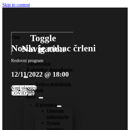
Skip to content
Toggle
Film
Nosila je rubac črleni
Navigation
Redovni program
Naslovnica
Kalendar događanja
12/11/2022 @ 18:00
Arhiva događanja
Kupi ulaznicu
Novosti
COVID Info
Info
O prostoru
Osnovne
informacije
Najam
prostora