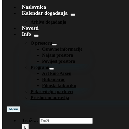
Naslovnica
Kalendar događanja
Arhiva događanja
Novosti
Info
O prostoru
Osnovne informacije
Najam prostora
Povijest prostora
Programi
Art kino Arsen
Bubamarac
Filmski kukuriku
Pokrovitelji i partneri
Prostorom upravlja
Menu
Traži...