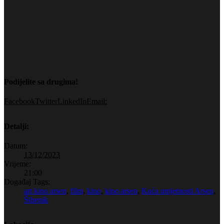
Podijelite sa drugima!
Facebook
Twitter
LinkedIn
Email:
Detalji:
Datum:
13/12/2023
Vrijeme:
21:00
Događaj Tags:
art kino arsen
,
film
,
kino
,
kino arsen
,
Kuća umjetnosti Arsen
,
Šibenik