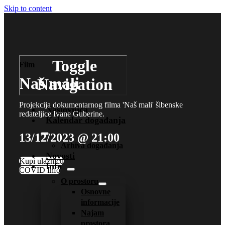
Skip to content
Toggle
Film
Naš mali
Navigation
Projekcija dokumentarnog filma 'Naš mali' šibenske
Naslovnica
redateljice Ivane Guberine.
Kalendar događanja
13/12/2023 @ 21:00
Arhiva događanja
Novosti
Kupi ulaznicu
Info
COVID Info
O prostoru
Osnovne
informacije
Najam
prostora