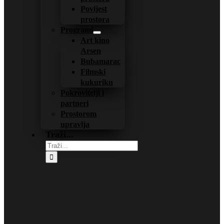
Povijest
prostora
Programi
Art kino
Arsen
Bubamarac
Filmski
kukuriku
Pokrovitelji i
partneri
Prostorom
upravlja
Traži...