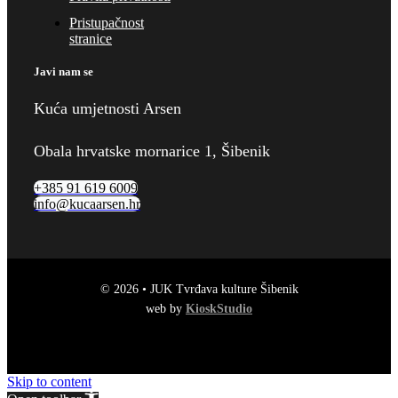
Pristupačnost
stranice
Javi nam se
Kuća umjetnosti Arsen
Obala hrvatske mornarice 1, Šibenik
+385 91 619 6009
info@kucaarsen.hr
© 2026 • JUK Tvrđava kulture Šibenik
web by
KioskStudio
Skip to content