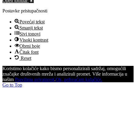
Open toolbar
Postavke pristupačnosti
Povećaj tekst
Smanji tekst
Sivi tonovi
Visoki kontrast
Obrni boje
Čitak font
Reset
Koristimo kolačiće kako bismo personalizirali sadržaj, omogućili
značajke društvenih mreža i analizirali promet. Više informacija u
našim
Pravilima privatnosti
.
Ok, prihvaćam kolačiće.
Go to Top