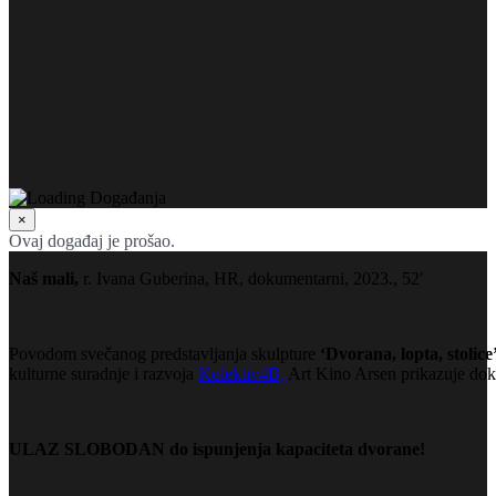
×
Ovaj događaj je prošao.
Naš mali,
r. Ivana Guberina, HR, dokumentarni, 2023., 52′
Povodom svečanog predstavljanja skulpture
‘Dvorana, lopta, stolice
kulturne suradnje i razvoja
Kolektiv4B,
Art Kino Arsen prikazuje dok
ULAZ SLOBODAN do ispunjenja kapaciteta dvorane!