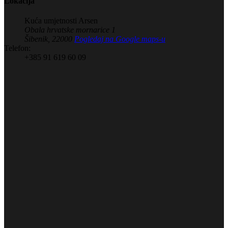
Lokacija
Kuća umjetnosti Arsen
Obala hrvatske mornarice 1
Šibenik
,
22000
Pogledaj na Google maps-u
Telefon:
+385 91 619 60 09