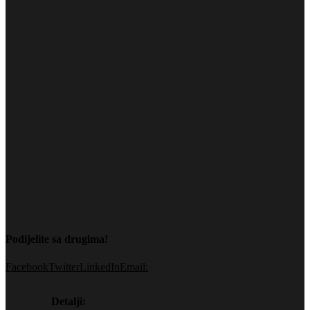
Podijelite sa drugima!
Facebook
Twitter
LinkedIn
Email:
Detalji: