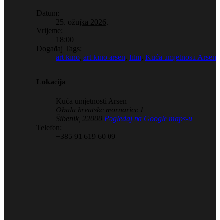
Datum:
25. ožujka 2026.
Vrijeme:
18:00
Događaj Tags:
art kino
,
art kino arsen
,
film
,
Kuća umjetnosti Arsen
Lokacija
Kuća umjetnosti Arsen
Obala hrvatske mornarice 1
Šibenik
,
22000
Pogledaj na Google maps-u
Telefon:
+385 91 619 60 09