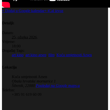
+ Dodaj u Google kalendar
+ iCal izvoz
Detalji:
Datum:
25. ožujka 2026.
Vrijeme:
18:00
Događaj Tags:
art kino
,
art kino arsen
,
film
,
Kuća umjetnosti Arsen
Lokacija
Kuća umjetnosti Arsen
Obala hrvatske mornarice 1
Šibenik
,
22000
Pogledaj na Google maps-u
Telefon:
+385 91 619 60 09