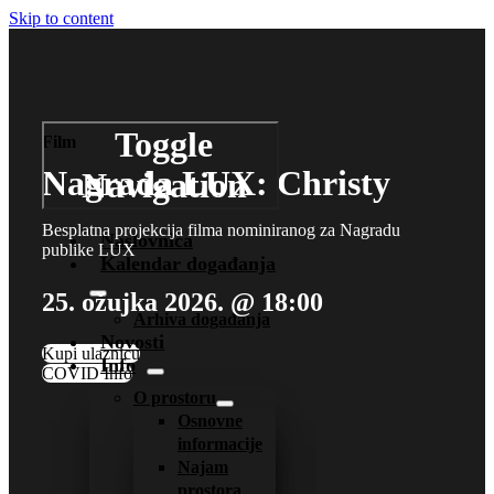
Skip to content
Toggle
Film
Nagrada LUX: Christy
Navigation
Besplatna projekcija filma nominiranog za Nagradu
Naslovnica
publike LUX
Kalendar događanja
25. ožujka 2026. @ 18:00
Arhiva događanja
Novosti
Kupi ulaznicu
Info
COVID Info
O prostoru
Osnovne
informacije
Najam
prostora