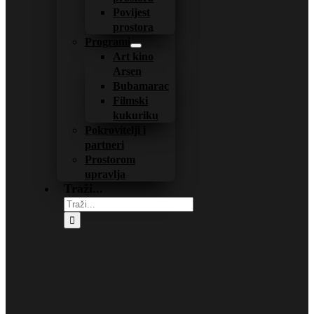
Povijest
prostora
Programi
Art kino
Arsen
Bubamarac
Filmski
kukuriku
Pokrovitelji i
partneri
Prostorom
upravlja
Traži...