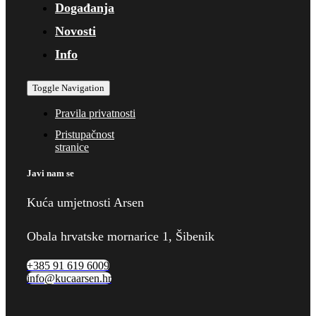
Događanja
Novosti
Info
Toggle Navigation
Pravila privatnosti
Pristupačnost
stranice
Javi nam se
Kuća umjetnosti Arsen
Obala hrvatske mornarice 1, Šibenik
+385 91 619 6009
info@kucaarsen.hr