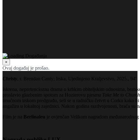
×
Ovaj događaj je prošao.
Christy
, r. Brendan Canty; Irska, Ujedinjeno Kraljevstvo, 2025., 94′
Iskrena, nepretenciozna drama o krhkim obiteljskim odnosima, bratsko
proslavio glazbenim spotom za Hozierovu pjesmu
Take Me to Church
imućnom irskom predgrađu, seli se u radničku četvrt u Corku kako bi
angažira u lokalnoj zajednici. Nakon godina razdvojenosti, braća su nap
Film je na
Berlinaleu
je ovjenčan Velikom nagradom međunarodnog ž
Nagrada publike LUX