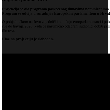
Projekcija je dio programa posvećenog filmovima nominiranima za
Program se odvija u suradnji s Europskim parlamentom u Hrva
O pobjedničkom naslovu zajednički odlučuju europarlamentarci i publi
sve do travnja 2026. kada će nasumično odabrani sudionici dobiti pril
filmova.
Ulaz na projekciju je slobodan.