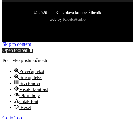
© 2026 • JUK Tvrđava kulture Šibenik
web by
KioskStudio
Skip to content
Open toolbar
Postavke pristupačnosti
Povećaj tekst
Smanji tekst
Sivi tonovi
Visoki kontrast
Obrni boje
Čitak font
Reset
Go to Top