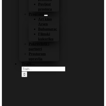
Povijest
prostora
Programi
Art kino
Arsen
Bubamarac
Filmski
kukuriku
Pokrovitelji i
partneri
Prostorom
upravlja
Traži...