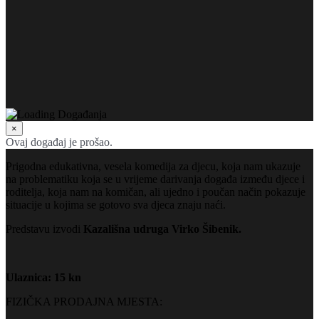
×
Ovaj događaj je prošao.
Prigodna edukativna, vesela komedija za djecu, koja nam ukazuje
na problematiku koja se u vrijeme darivanja događa između djece i
roditelja, koja nam na komičan, ali ujedno i poučan način pokazuje
situacije u kojima se gotovo sva djeca znaju naći.
Predstavu izvodi
Kazališna udruga Virko Šibenik.
Ulaznica: 15 kn
FIZIČKA PRODAJNA MJESTA: