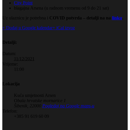
City Point
blagajna Arsena (u radnom vremenu od 9 do 21 sat)
Uz ulaznicu je potrebna i
COVID potvrda – detalji na na
linku
.
+ Dodaj u Google kalendar
+ iCal izvoz
Detalji:
Datum:
11/12/2021
Vrijeme:
11:00
Lokacija
Kuća umjetnosti Arsen
Obala hrvatske mornarice 1
Šibenik
,
22000
Pogledaj na Google maps-u
Telefon:
+385 91 619 60 09