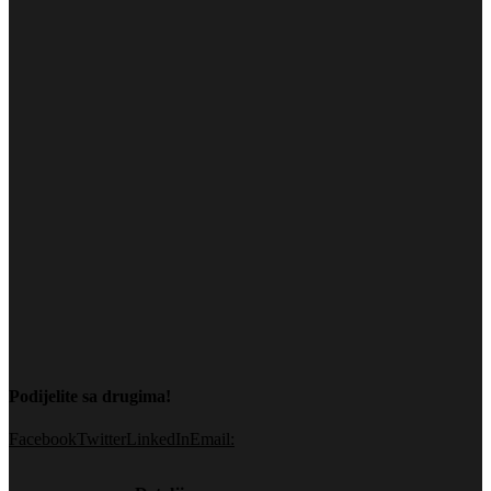
Podijelite sa drugima!
Facebook
Twitter
LinkedIn
Email: