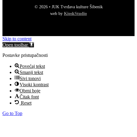
© 2026 • JUK Tvrđava kulture Šibenik
web by
KioskStudio
Skip to content
Open toolbar
Postavke pristupačnosti
Povećaj tekst
Smanji tekst
Sivi tonovi
Visoki kontrast
Obrni boje
Čitak font
Reset
Go to Top