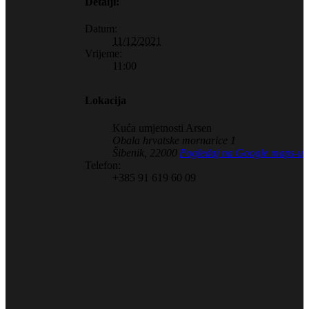
Detalji:
Datum:
11/12/2021
Vrijeme:
11:00
Lokacija
Kuća umjetnosti Arsen
Obala hrvatske mornarice 1
Šibenik
,
22000
Pogledaj na Google maps-u
Telefon:
+385 91 619 60 09