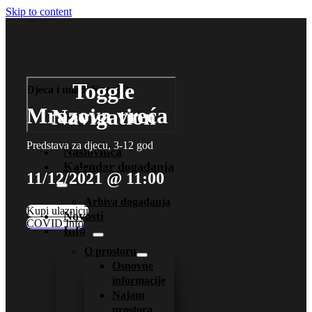
Skip to content
Toggle
Djeca i mladi
Kazalište
Mrazova vreća
Navigation
Predstava za djecu, 3-12 god
Naslovnica
Kalendar događanja
11/12/2021 @ 11:00
Arhiva događanja
Kupi ulaznicu
Novosti
COVID Info
Info
O prostoru
Osnovne
informacije
Najam
prostora