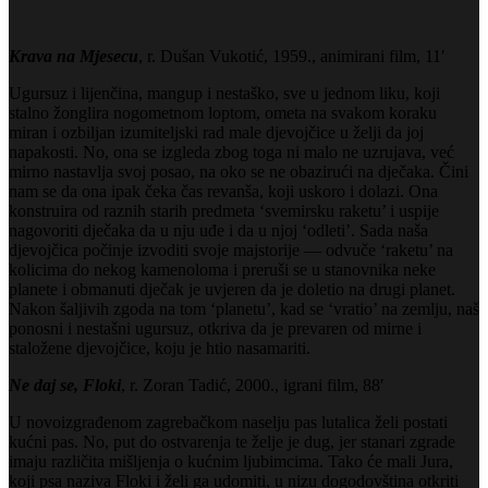
Krava na Mjesecu
, r. Dušan Vukotić, 1959., animirani film, 11′
Ugursuz i lijenčina, mangup i nestaško, sve u jednom liku, koji
stalno žonglira nogometnom loptom, ometa na svakom koraku
miran i ozbiljan izumiteljski rad male djevojčice u želji da joj
napakosti. No, ona se izgleda zbog toga ni malo ne uzrujava, već
mirno nastavlja svoj posao, na oko se ne obazirući na dječaka. Čini
nam se da ona ipak čeka čas revanša, koji uskoro i dolazi. Ona
konstruira od raznih starih predmeta ‘svemirsku raketu’ i uspije
nagovoriti dječaka da u nju uđe i da u njoj ‘odleti’. Sada naša
djevojčica počinje izvoditi svoje majstorije — odvuče ‘raketu’ na
kolicima do nekog kamenoloma i preruši se u stanovnika neke
planete i obmanuti dječak je uvjeren da je doletio na drugi planet.
Nakon šaljivih zgoda na tom ‘planetu’, kad se ‘vratio’ na zemlju, naš
ponosni i nestašni ugursuz, otkriva da je prevaren od mirne i
staložene djevojčice, koju je htio nasamariti.
Ne daj se, Floki
, r. Zoran Tadić, 2000., igrani film, 88′
U novoizgrađenom zagrebačkom naselju pas lutalica želi postati
kućni pas. No, put do ostvarenja te želje je dug, jer stanari zgrade
imaju različita mišljenja o kućnim ljubimcima. Tako će mali Jura,
koji psa naziva Floki i želi ga udomiti, u nizu dogodovština otkriti