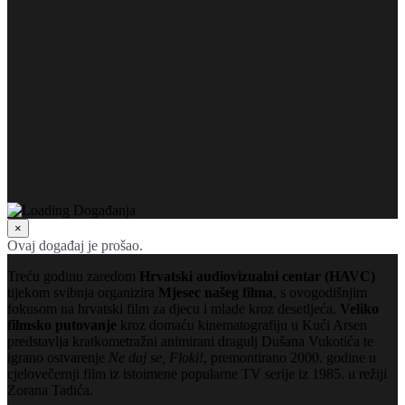
×
Ovaj događaj je prošao.
Treću godinu zaredom
Hrvatski audiovizualni centar (HAVC)
tijekom svibnja organizira
Mjesec našeg filma
, s ovogodišnjim
fokusom na hrvatski film za djecu i mlade kroz desetljeća.
Veliko
filmsko putovanje
kroz domaću kinematografiju u Kući Arsen
predstavlja kratkometražni animirani dragulj Dušana Vukotića te
igrano ostvarenje
Ne daj se, Floki!
, premontirano 2000. godine u
cjelovečernji film iz istoimene popularne TV serije iz 1985. u režiji
Zorana Tadića.