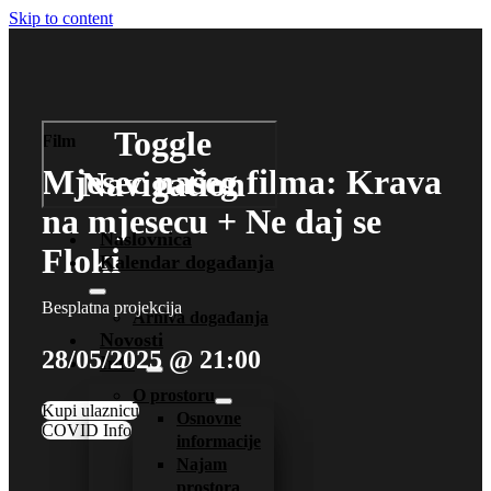
Skip to content
Toggle
Film
Mjesec našeg filma: Krava
Navigation
na mjesecu + Ne daj se
Naslovnica
Floki
Kalendar događanja
Besplatna projekcija
Arhiva događanja
Novosti
28/05/2025 @ 21:00
Info
O prostoru
Kupi ulaznicu
Osnovne
COVID Info
informacije
Najam
prostora