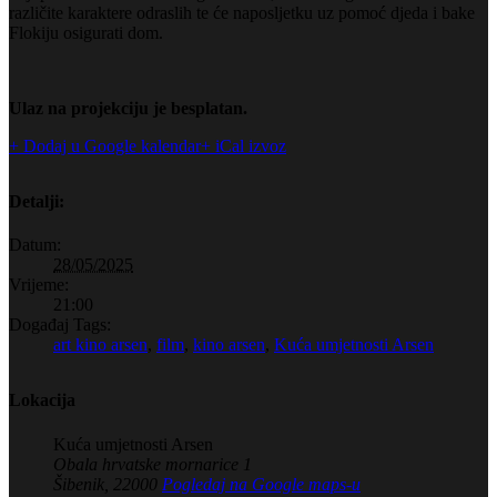
različite karaktere odraslih te će naposljetku uz pomoć djeda i bake
Flokiju osigurati dom.
Ulaz na projekciju je besplatan.
+ Dodaj u Google kalendar
+ iCal izvoz
Detalji:
Datum:
28/05/2025
Vrijeme:
21:00
Događaj Tags:
art kino arsen
,
film
,
kino arsen
,
Kuća umjetnosti Arsen
Lokacija
Kuća umjetnosti Arsen
Obala hrvatske mornarice 1
Šibenik
,
22000
Pogledaj na Google maps-u