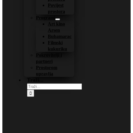
Povijest
prostora
Programi
Art kino
Arsen
Bubamarac
Filmski
kukuriku
Pokrovitelji i
partneri
Prostorom
upravlja
Traži...