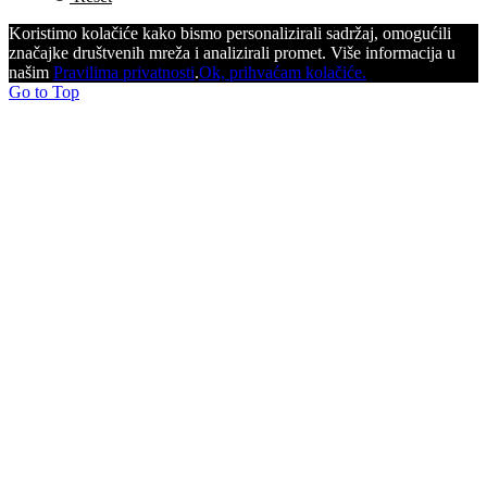
Koristimo kolačiće kako bismo personalizirali sadržaj, omogućili
značajke društvenih mreža i analizirali promet. Više informacija u
našim
Pravilima privatnosti
.
Ok, prihvaćam kolačiće.
Go to Top