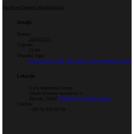
Facebook
Twitter
LinkedIn
Email:
Detalji:
Datum:
28/05/2025
Vrijeme:
21:00
Događaj Tags:
art kino arsen
,
film
,
kino arsen
,
Kuća umjetnosti Arsen
Lokacija
Kuća umjetnosti Arsen
Obala hrvatske mornarice 1
Šibenik
,
22000
Pogledaj na Google maps-u
Telefon:
+385 91 619 60 09