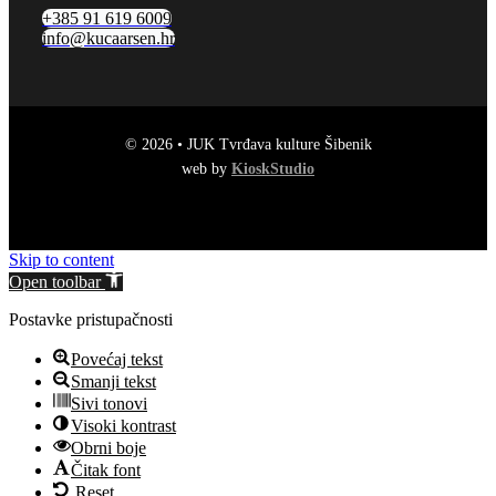
+385 91 619 6009
info@kucaarsen.hr
© 2026 • JUK Tvrđava kulture Šibenik
web by
KioskStudio
Skip to content
Open toolbar
Postavke pristupačnosti
Povećaj tekst
Smanji tekst
Sivi tonovi
Visoki kontrast
Obrni boje
Čitak font
Reset