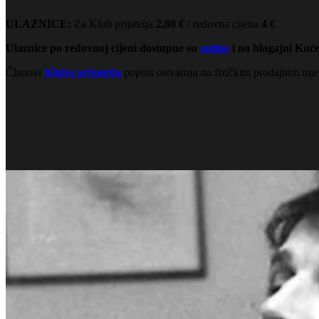
ULAZNICE:
Za Klub prijatelja
2,80
€
/ redovna cijena
4 €
Ulaznice po redovnoj cijeni dostupne su
online
i na blagajni Kuće
Članovi
Kluba prijatelja
popust ostvaruju na fizičkim prodajnim mje