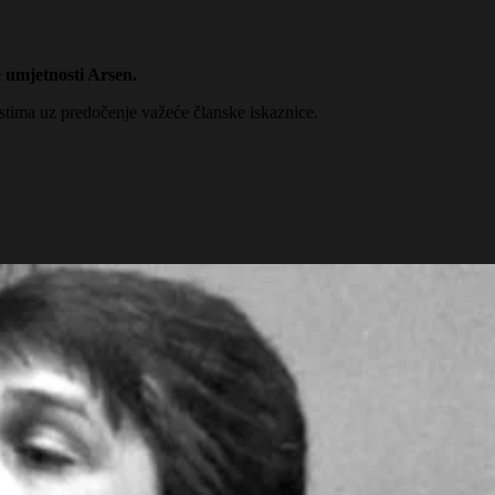
 umjetnosti Arsen.
stima uz predočenje važeće članske iskaznice.