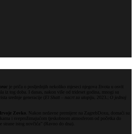
orac
je priča o posljednjih nekoliko mjeseci njegova života u osvit
la iz tog doba. I danas, nakon više od trideset godina, mnogi su
ista srednje generacije (
El Shatt – nacrt za utopiju
, 2023.;
O jednoj
rvoje Zovko
. Nakon nedavne premijere na ZagrebDoxu, domaći su
m snimkama i sveprožimajućom tjeskobnom atmosferom od početka do
je strane istog novčića” (Ravno do dna).