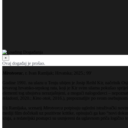
×
Ovaj događaj je prošao.
Mirotvorac
, r. Ivan Ramljak; Hrvatska; 2025.; 99′
Godine 1991. na ulazu u Tenju ubijen je Josip Reihl Kir, načelnik Os
krvavog hrvatsko-srpskog rata, koji je Kir svim silama pokušao spriječ
elementi tog ubojstva nerazjašnjeni, a mogući nalogodavci – nepozna
mladosti
, 2020.;
Kino otok
, 2016.), prepoznatljiv po svom osebujnom
Uz Ramljaka, scenarij
Mirotvorca
potpisuju ugledni istraživački novi
mediji film dočekali uz pozitivne kritike, opisujući ga kao “novi do
kraja, a redateljski postupci su usmjereni da uglavnom priča logično t