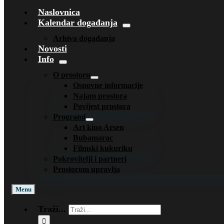
Naslovnica
Kalendar događanja
Arhiva događanja
Novosti
Info
O prostoru
Osnovne informacije
Najam prostora
Povijest prostora
Programi
Art kino Arsen
Bubamarac
Filmski kukuriku
Pokrovitelji i partneri
Prostorom upravlja
Menu
Traži...