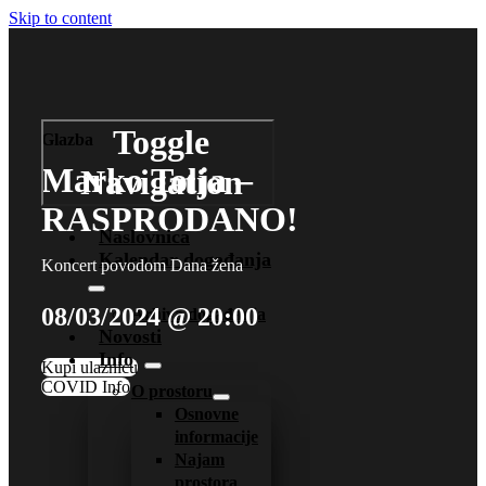
Skip to content
Toggle
Glazba
Marko Tolja –
Navigation
RASPRODANO!
Naslovnica
Kalendar događanja
Koncert povodom Dana žena
08/03/2024 @ 20:00
Arhiva događanja
Novosti
Info
Kupi ulaznicu
COVID Info
O prostoru
Osnovne
informacije
Najam
prostora