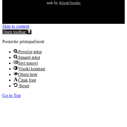
web by
KioskStudio
Skip to content
Open toolbar
Postavke pristupačnosti
Povećaj tekst
Smanji tekst
Sivi tonovi
Visoki kontrast
Obrni boje
Čitak font
Reset
Go to Top