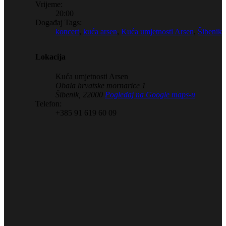
Vrijeme:
20:00
Događaj Tags:
koncert
,
kuća arsen
,
Kuća umjetnosti Arsen
,
Šibenik
Lokacija
Kuća umjetnosti Arsen
Obala hrvatske mornarice 1
Šibenik
,
22000
Pogledaj na Google maps-u
Telefon:
+385 91 619 60 09