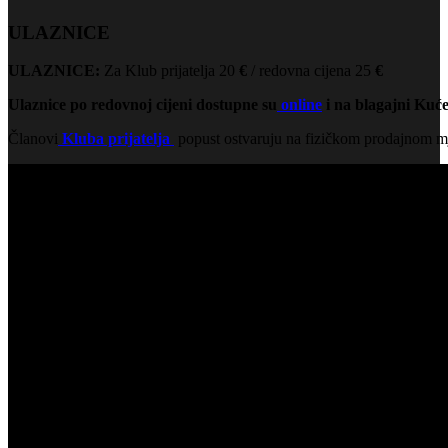
ULAZNICE
ULAZNICE:
Za Klub prijatelja 20
€
/ redovna cijena 25
€
Ulaznice po redovnoj cijeni dostupne su
online
i na blagajni Kuće
Članovi
Kluba prijatelja
popust ostvaruju na fizičkom prodajnom mj