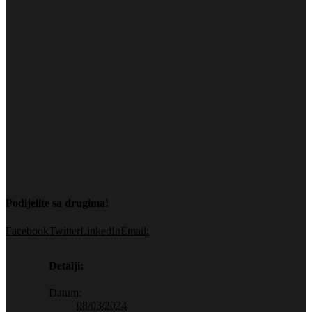
Podijelite sa drugima!
Facebook
Twitter
LinkedIn
Email:
Detalji:
Datum:
08/03/2024