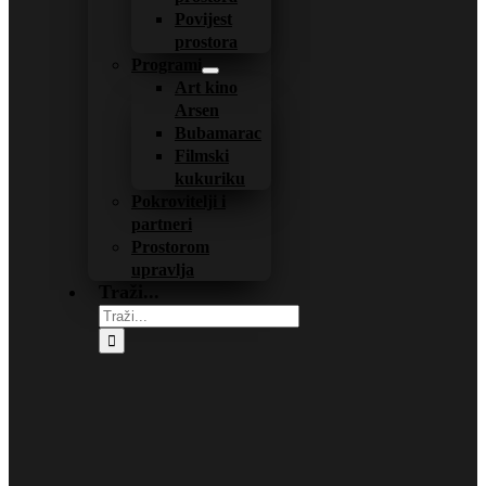
Povijest
prostora
Programi
Art kino
Arsen
Bubamarac
Filmski
kukuriku
Pokrovitelji i
partneri
Prostorom
upravlja
Traži...