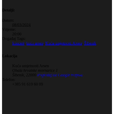
Detalji:
Datum:
08/03/2024
Vrijeme:
20:00
Događaj Tags:
koncert
,
kuća arsen
,
Kuća umjetnosti Arsen
,
Šibenik
Lokacija
Kuća umjetnosti Arsen
Obala hrvatske mornarice 1
Šibenik
,
22000
Pogledaj na Google maps-u
Telefon:
+385 91 619 60 09