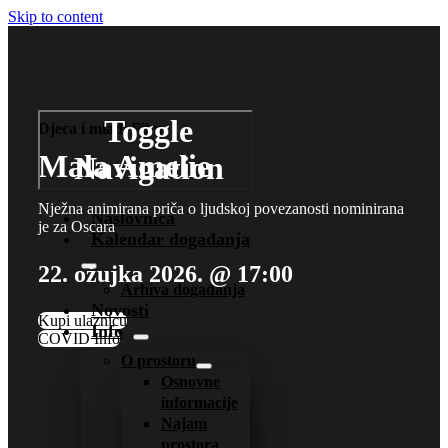
Skip to content
Toggle
Djeca i mladi
Film
Mala Amelie
Navigation
Nježna animirana priča o ljudskoj povezanosti nominirana
Naslovnica
je za Oscara
Kalendar događanja
22. ožujka 2026. @ 17:00
Arhiva događanja
Novosti
Kupi ulaznicu
Info
COVID Info
O prostoru
Osnovne
informacije
Najam
prostora