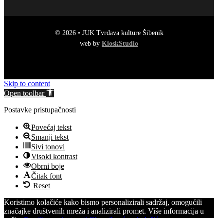
© 2026 • JUK Tvrđava kulture Šibenik
web by
KioskStudio
Skip to content
Open toolbar
Postavke pristupačnosti
Povećaj tekst
Smanji tekst
Sivi tonovi
Visoki kontrast
Obrni boje
Čitak font
Reset
Koristimo kolačiće kako bismo personalizirali sadržaj, omogućili
značajke društvenih mreža i analizirali promet. Više informacija u