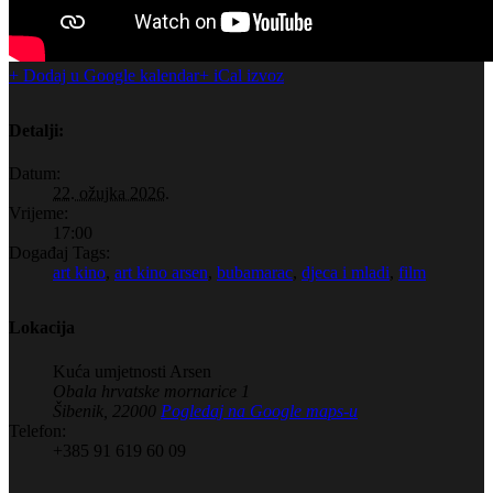
+ Dodaj u Google kalendar
+ iCal izvoz
Detalji:
Datum:
22. ožujka 2026.
Vrijeme:
17:00
Događaj Tags:
art kino
,
art kino arsen
,
bubamarac
,
djeca i mladi
,
film
Lokacija
Kuća umjetnosti Arsen
Obala hrvatske mornarice 1
Šibenik
,
22000
Pogledaj na Google maps-u
Telefon:
+385 91 619 60 09