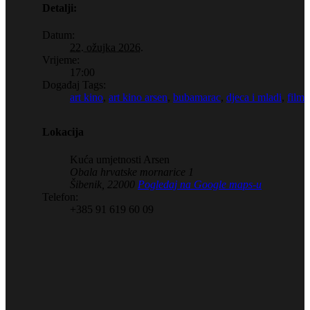
Detalji:
Datum:
22. ožujka 2026.
Vrijeme:
17:00
Događaj Tags:
art kino
,
art kino arsen
,
bubamarac
,
djeca i mladi
,
film
Lokacija
Kuća umjetnosti Arsen
Obala hrvatske mornarice 1
Šibenik
,
22000
Pogledaj na Google maps-u
Telefon:
+385 91 619 60 09