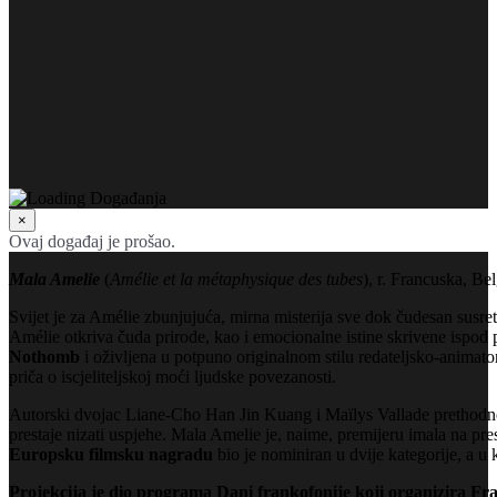
×
Ovaj događaj je prošao.
Mala Amelie
(
Amélie et la métaphysique des tubes
), r. Francuska, Bel
Svijet je za Amélie zbunjujuća, mirna misterija sve dok čudesan susre
Amélie otkriva čuda prirode, kao i emocionalne istine skrivene ispod
Nothomb
i oživljena u potpuno originalnom stilu redateljsko-anima
priča o iscjeliteljskoj moći ljudske povezanosti.
Autorski dvojac Liane-Cho Han Jin Kuang i Maïlys Vallade prethodn
prestaje nizati uspjehe. Mala Amelie je, naime, premijeru imala na pre
Europsku filmsku nagradu
bio je nominiran u dvije kategorije, a u 
Projekcija je dio programa Dani frankofonije koji organizira Fra