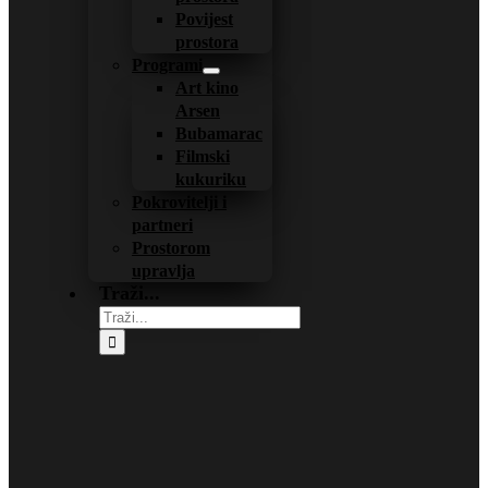
Povijest
prostora
Programi
Art kino
Arsen
Bubamarac
Filmski
kukuriku
Pokrovitelji i
partneri
Prostorom
upravlja
Traži...