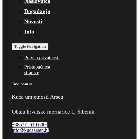
Naslovnica
Događanja
Novosti
Info
Toggle Navigation
Pravila privatnosti
Pristupačnost
stranice
Javi nam se
Kuća umjetnosti Arsen
Obala hrvatske mornarice 1, Šibenik
+385 91 619 6009
info@kucaarsen.hr