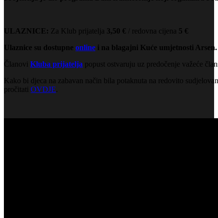
ULAZNICE:
Za Klub prijatelja
3,50 €
/ redovna cijena
5 €
Ulaznice su dostupne
online
i na blagajni Kuće umjetnosti Arsen.
Članovi
Kluba prijatelja
popust ostvaruju uz predočenje važeće član
Kako bi djeca na zabavan način bila potaknuta na redovito sudjelovan
pročitati
OVDJE
.