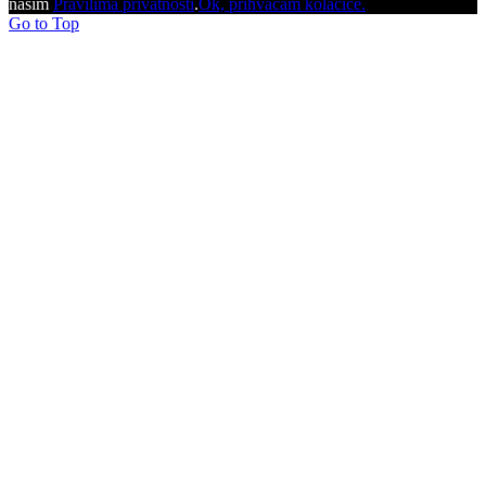
našim
Pravilima privatnosti
.
Ok, prihvaćam kolačiće.
Go to Top