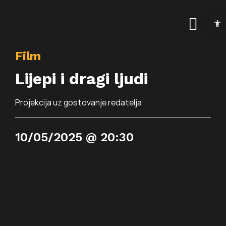
Skip
Open t
to
Togg
content
Navig
Film
Naslovnica
Lijepi i dragi ljudi
Kalendar događanja
Projekcija uz gostovanje redatelja
Arhiva događanja
Novosti
10/05/2025 @ 20:30
Info
Traži...
O prostoru
Osnovne informac
Programi
Najam prostora
Art kino Arsen
Pokrovitelji i partne