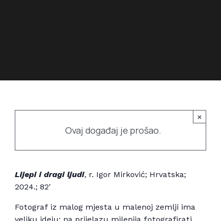
Povijest prostora
Bubamarac
Prostorom upravlja
Filmski kukuriku
×
Ovaj događaj je prošao.
Lijepi i dragi ljudi
, r. Igor Mirković; Hrvatska;
2024.; 82′
Fotograf iz malog mjesta u malenoj zemlji ima
veliku ideju: na prijelazu milenija fotografirati