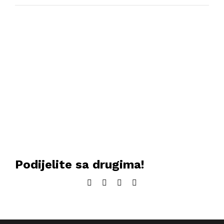
Podijelite sa drugima!
Facebook
Twitter
LinkedIn
Email: