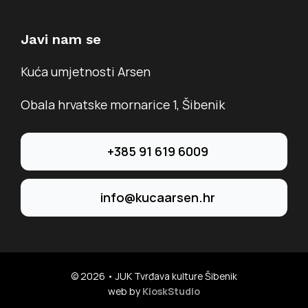
Javi nam se
Kuća umjetnosti Arsen
Obala hrvatske mornarice 1, Šibenik
+385 91 619 6009
info@kucaarsen.hr
© 2026 • JUK Tvrđava kulture Šibenik
web by
KioskStudio