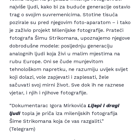
najviše ljudi, kako bi za buduće generacije ostavio
trag o svojim suvremenicima. Stotine tisuća
pozirale su pred njegovim foto-aparatom – i tako
je zaživio projekt Milenijske fotografije. Prateći
fotografa Šimu Strikomana, upoznajemo njegove
dobrodušne modele: posljednju generaciju
analognih ljudi koja živi u malim mjestima na
rubu Europe. Oni se čude munjevitom
tehnološkom napretku, ne razumiju uvijek svijet
koji dolazi, vole zapjevati i zaplesati, žele
sačuvati svoj mirni život. Sve dok ih ne raznese
vjetar, i njih i njihove fotografije.
“Dokumentarac Igora Mirkovića
Lijepi i dragi
ljudi
topla je priča iza milenijskih fotografija
Šime Strikomana koja će vas razgaliti.”
(Telegram)