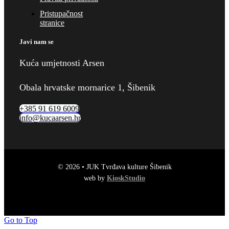
Pristupačnost
stranice
Javi nam se
Kuća umjetnosti Arsen
Obala hrvatske mornarice 1, Šibenik
+385 91 619 6009
info@kucaarsen.hr
© 2026 • JUK Tvrđava kulture Šibenik
web by
KioskStudio
Go to Top