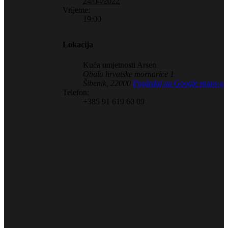
24/04/2022
Vrijeme:
19:00
Lokacija
Kuća umjetnosti Arsen
Obala hrvatske mornarice 1
Šibenik
,
22000
Pogledaj na Google maps-u
Telefon:
+385 91 619 60 09