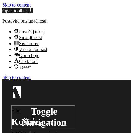
Skip to content
Open toolbar
Postavke pristupačnosti
Povećaj tekst
Smanji tekst
Sivi tonovi
Visoki kontrast
Obrni boje
Čitak font
Reset
Skip to content
Toggle
Film
Košnica
Navigation