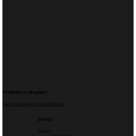
Podijelite sa drugima!
Facebook
Twitter
LinkedIn
Email:
Detalji:
Datum: