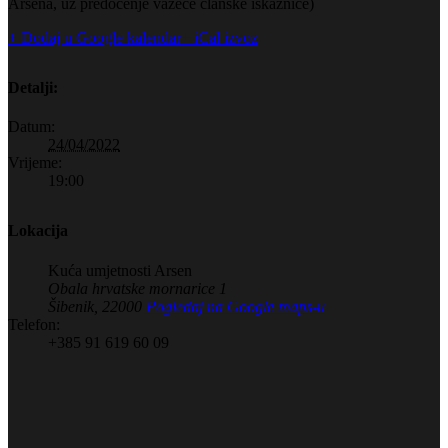
Arsena, uz predočenje važeće članske iskaznice)
+ Dodaj u Google kalendar
+ iCal izvoz
Detalji:
Datum:
24/04/2022
Vrijeme:
19:00
Lokacija
Kuća umjetnosti Arsen
Obala hrvatske mornarice 1
Šibenik
,
22000
Pogledaj na Google maps-u
Telefon:
+385 91 619 60 09