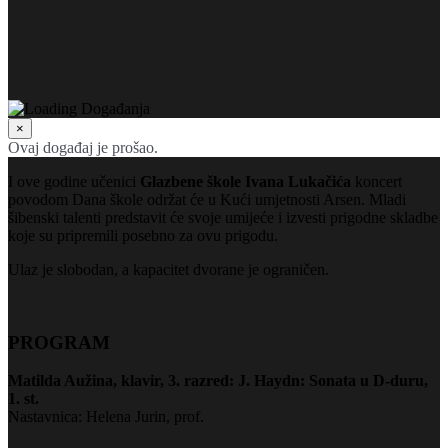
×
Ovaj događaj je prošao.
I ove godine učenici
Glazbene škole Ivana Lukačića
koncert
povodom Dana škole održat će u Kući umjetnosti Arsen.
Mladi
šibenski talenti
predstavit će svoje umijeće i izvesti prigodne skladbe
koje su pripremili posebno za ovu prigodu.
Ulaz je slobodan, a kapacitet dvorane je ograničen.
PROGRAM
Matilda Aužina, klavir, 3. razred:
J. Haydn: Sonata u D-duru,
1. st.
Nastavnica: Helena Jurin, prof.