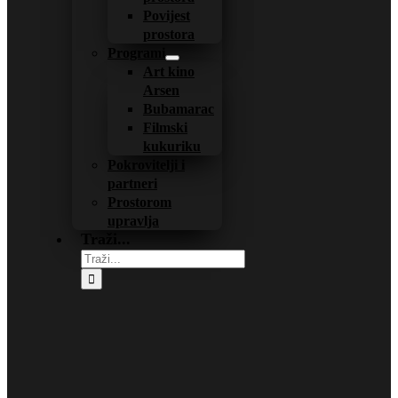
Povijest
prostora
Programi
Art kino
Arsen
Bubamarac
Filmski
kukuriku
Pokrovitelji i
partneri
Prostorom
upravlja
Traži...