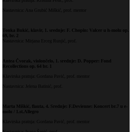
Klavirska pratnja: Kristina Pešić, prof.
Nastavnica: Ana Grubić Miškić, prof. mentor
Tonka Bukić, klavir, 1. srednje: F. Chopin: Valcer u h-molu op.
69, br. 2
Nastavnica: Mirjana Erceg Runjić, prof.
Antea Čvorak, violončelo, 1. srednje: D. Popper: Fond
Recollections op. 64 br. 1
Klavirska pratnja: Gordana Pavić, prof. mentor
Nastavnica: Jelena Batinić, prof.
Marta Miškić, flauta, 4. Srednje: F.Devienne: Koncert br.7 u e-
molu / 1.st.Allegro
Klavirska pratnja: Gordana Pavić, prof. mentor
Nastavnica: Ivana Šanić, prof.