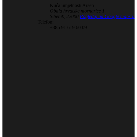
Kuća umjetnosti Arsen
Obala hrvatske mornarice 1
Šibenik
,
22000
Pogledaj na Google maps-u
Telefon:
+385 91 619 60 09