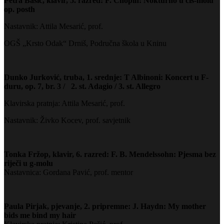
Petra Bašić, klavir, 5. razred: F. Chopin: Nokturno u cis-molu
op. posth
Nastavnik: Attila Mesarić, prof.
OGŠ „Krsto Odak“ Drniš, Područna škola u Kninu
Dunko Jurković, truba, 1. srednje: T Albinoni: Koncert u F-
duru, op. 7, br. 3 / 2. st. Adagio / 3. st. Allegro
Klavirska pratnja: Attila Mesarić, prof.
Nastavnik: Živko Kocev, prof. savjetnik
Tonka Fržop, klavir, 6. razred: F. B. Mendelssohn: Pjesma bez
riječi u g-molu
Nastavnica: Gordana Pavić, prof. mentor
Paula Pirjak, pjevanje, 2. pripremne: J. Haydn: My mother
bids me bind my hair