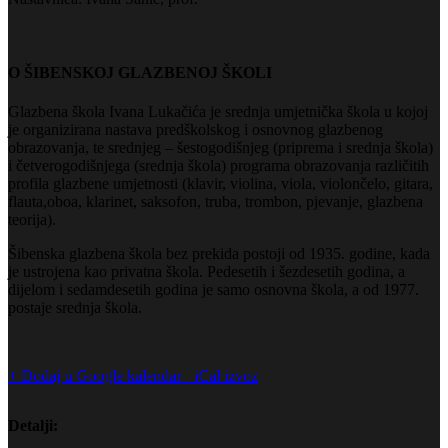
O ŠIBENSKOJ GLAZBENOJ ŠKOLI
Glazbena škola Ivana Lukačića je srednja umjetnička škola u kojoj
je organizirana nastava predškolskog i osnovnog glazbenog
obrazovanja, te srednjeg – šestogodišnjeg (priprema i srednja škola)
i četverogodišnjega (srednja škola) programa obrazovanja različitih
profila glazbene umjetnosti (klavir, violina, viola, violončelo, gitara,
flauta,oboa, klarinet, saksofon, truba, trombon, pjevanje, glazbena
teorija).
Šibenska glazbena škola bez prekida postoji od 1935. godine, kada
je ustrojena kao privatna škola. Pedesetih i šezdesetih godina, a
dijelom i sedamdesetih godina je samo osnovna škola, a od 1977.
postaje srednja škola.
+ Dodaj u Google kalendar
+ iCal izvoz
Detalji: