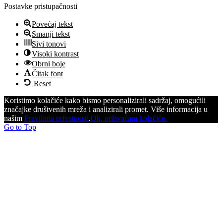
Postavke pristupačnosti
Povećaj tekst
Smanji tekst
Sivi tonovi
Visoki kontrast
Obrni boje
Čitak font
Reset
Koristimo kolačiće kako bismo personalizirali sadržaj, omogućili
značajke društvenih mreža i analizirali promet. Više informacija u
našim
Pravilima privatnosti
.
Ok, prihvaćam kolačiće.
Go to Top