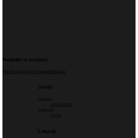
Podijelite sa drugima!
Facebook
Twitter
LinkedIn
Email:
Detalji:
Datum:
16/04/2024
Vrijeme:
19:00
Lokacija