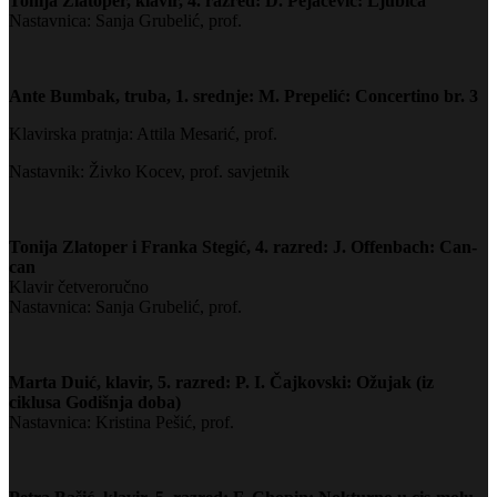
Tonija Zlatoper, klavir, 4. razred: D. Pejačević: Ljubica
Nastavnica: Sanja Grubelić, prof.
Ante Bumbak, truba, 1. srednje: M. Prepelić: Concertino br. 3
Klavirska pratnja: Attila Mesarić, prof.
Nastavnik: Živko Kocev, prof. savjetnik
Tonija Zlatoper i Franka Stegić, 4. razred: J. Offenbach: Can-
can
Klavir četveroručno
Nastavnica: Sanja Grubelić, prof.
Marta Duić, klavir, 5. razred: P. I. Čajkovski: Ožujak (iz
ciklusa Godišnja doba)
Nastavnica: Kristina Pešić, prof.