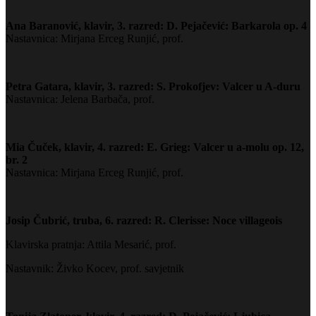
Ana Baranović, klavir, 3. razred: D. Pejačević: Barkarola op. 4
Nastavnica: Mirjana Erceg Runjić, prof.
Petra Gatara, klavir, 3. razred: S. Prokofjev: Valcer u A-duru
Nastavnica: Jelena Barbača, prof.
Mia Čuček, klavir, 4. razred: E. Grieg: Valcer u a-molu op. 12,
br. 2
Nastavnica: Mirjana Erceg Runjić, prof.
Josip Čubrić, truba, 6. razred: R. Clerisse: Noce villageois
Klavirska pratnja: Attila Mesarić, prof.
Nastavnik: Živko Kocev, prof. savjetnik