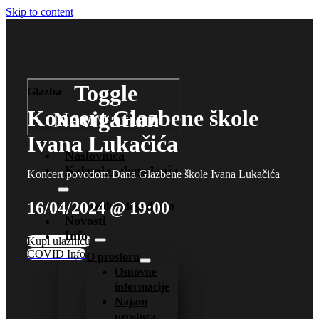
Skip to content
Toggle
Glazba
Koncert Glazbene škole
Navigation
Ivana Lukačića
Naslovnica
Kalendar događanja
Koncert povodom Dana Glazbene škole Ivana Lukačića
16/04/2024 @ 19:00
Arhiva događanja
Novosti
Info
Kupi ulaznicu
COVID Info
O prostoru
Osnovne
informacije
Najam
prostora