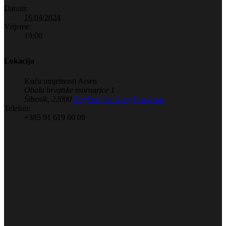
Datum:
16/04/2024
Vrijeme:
19:00
Lokacija
Kuća umjetnosti Arsen
Obala hrvatske mornarice 1
Šibenik
,
22000
Pogledaj na Google maps-u
Telefon:
+385 91 619 60 09