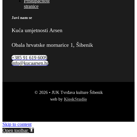
Pristupačnost
stranice
Javi nam se
Kuća umjetnosti Arsen
Obala hrvatske mornarice 1, Šibenik
+385 91 619 6009
info@kucaarsen.hr
© 2026 • JUK Tvrđava kulture Šibenik
web by
KioskStudio
Skip to content
Open toolbar