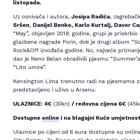
listopada.
Uz osnivača i autora,
Josipa Radića
, zagrebač
Sršen
,
Danijel Benko, Karlo Kurtalj, Davor Ca
“May”, objavljen 2018. godine, grupi je priskrbi
glazbene nagrade Porin, dok je drugi album “S
Rock&Off izvođača godine. No, najveće priznan
dao je Neno Belan obradivši pjesmu “Summer’s 
“Lito umire”.
Kensington Lima trenutno radi na pjesmama za 
predstavljeno i uživo u Arsenu.
ULAZNICE: 4
€
(30kn)
/ redovna cijena 6€
(45k
Dostupne
online
i na blagajni Kuće umjetnost
Ulaznice po cijeni od 6 eura dostupne su onlin