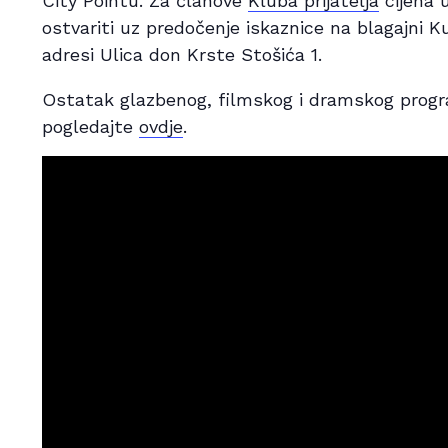
City Pointu. Za članove
Kluba prijatelja
cijena 
ostvariti uz predočenje iskaznice na blagajni 
adresi Ulica don Krste Stošića 1.
Ostatak glazbenog, filmskog i dramskog prog
pogledajte
ovdje
.