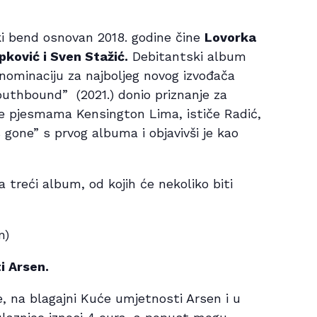
ki bend osnovan 2018. godine čine
Lovorka
pković i Sven Stažić.
Debitantski album
o nominaciju za najboljeg novog izvođača
outhbound” (2021.) donio priznanje za
je pjesmama Kensington Lima, ističe Radić,
gone” s prvog albuma i objavivši je kao
treći album, od kojih će nekoliko biti
n)
i Arsen.
e, na blagajni Kuće umjetnosti Arsen i u