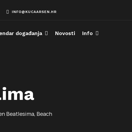
INFO@KUCAARSEN.HR
endar događanja
Novosti
Info
Lima
ćen Beatlesima, Beach