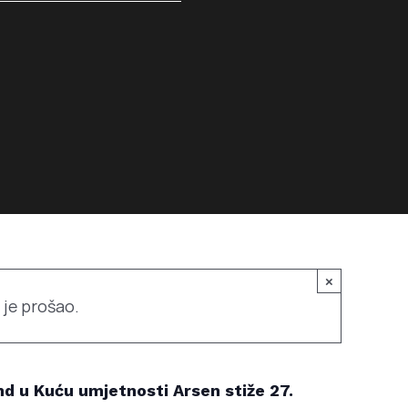
×
 je prošao.
nd u Kuću umjetnosti Arsen stiže 27.