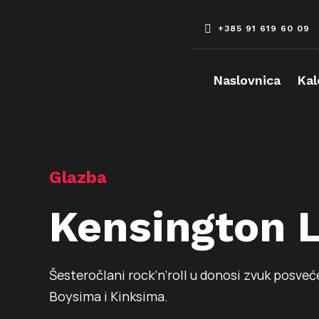
Skip
to
+385 91 619 60 09
content
Naslovnica
Kal
Glazba
Kensington 
Šesteročlani rock’n’roll u donosi zvuk posve
Boysima i Kinksima.