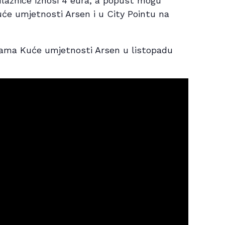
ulaznice iznosi 4 eura, a popust mogu
Kuće umjetnosti Arsen i u City Pointu na
rama Kuće umjetnosti Arsen u listopadu