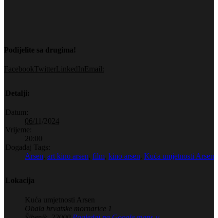
Podijelite sa drugima!
Facebook
Twitter
LinkedIn
Email:
Detalji:
Datum:
06/11/2024
Vrijeme:
20:00
Događaj Tags:
Arsen
,
art kino arsen
,
film
,
kino arsen
,
Kuća umjetnosti Arsen
Lokacija
Kuća umjetnosti Arsen
Obala hrvatske mornarice 1
Šibenik
,
22000
Pogledaj na Google maps-u