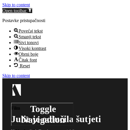
Skip to content
Open toolbar
Postavke pristupačnosti
Povećaj tekst
Smanji tekst
Sivi tonovi
Visoki kontrast
Obrni boje
Čitak font
Reset
Skip to content
Toggle
Film
Julie je odlučila šutjeti
Navigation