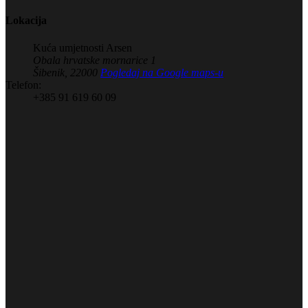
Lokacija
Kuća umjetnosti Arsen
Obala hrvatske mornarice 1
Šibenik
,
22000
Pogledaj na Google maps-u
Telefon:
+385 91 619 60 09