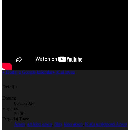
+ Dodaj u Google kalendar
+ iCal izvoz
Detalji:
Datum:
06/11/2024
Vrijeme:
20:00
Događaj Tags:
Arsen
,
art kino arsen
,
film
,
kino arsen
,
Kuća umjetnosti Arsen