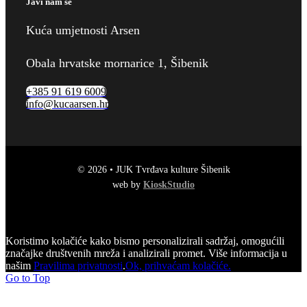
Javi nam se
Kuća umjetnosti Arsen
Obala hrvatske mornarice 1, Šibenik
+385 91 619 6009
info@kucaarsen.hr
© 2026 • JUK Tvrđava kulture Šibenik
web by
KioskStudio
Koristimo kolačiće kako bismo personalizirali sadržaj, omogućili
značajke društvenih mreža i analizirali promet. Više informacija u
našim
Pravilima privatnosti
.
Ok, prihvaćam kolačiće.
Go to Top