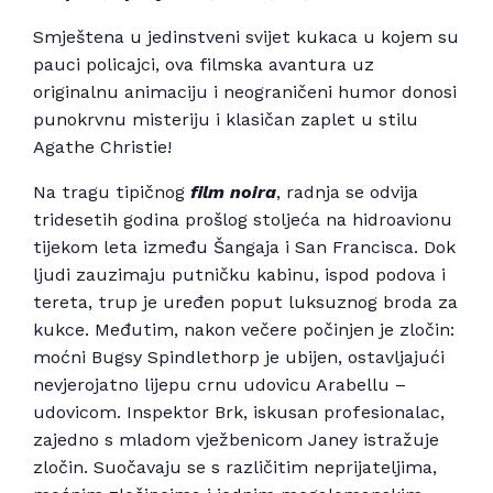
Smještena u jedinstveni svijet kukaca u kojem su
pauci policajci, ova filmska avantura uz
originalnu animaciju i neograničeni humor donosi
punokrvnu misteriju i klasičan zaplet u stilu
Agathe Christie!
Na tragu tipičnog
film noira
, radnja se odvija
tridesetih godina prošlog stoljeća na hidroavionu
tijekom leta između Šangaja i San Francisca. Dok
ljudi zauzimaju putničku kabinu, ispod podova i
tereta, trup je uređen poput luksuznog broda za
kukce. Međutim, nakon večere počinjen je zločin:
moćni Bugsy Spindlethorp je ubijen, ostavljajući
nevjerojatno lijepu crnu udovicu Arabellu –
udovicom. Inspektor Brk, iskusan profesionalac,
zajedno s mladom vježbenicom Janey istražuje
zločin. Suočavaju se s različitim neprijateljima,