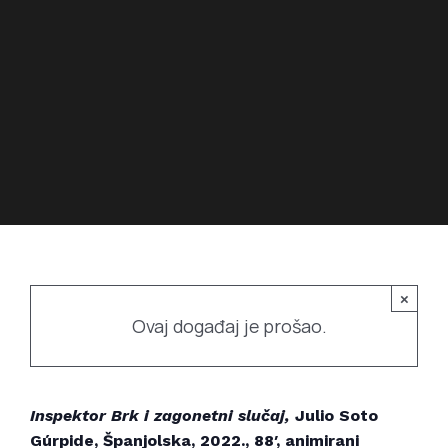
Povijest prostora
Bubamarac
Prostorom upravlja
Filmski kukuriku
×
Ovaj događaj je prošao.
Inspektor Brk i zagonetni slučaj,
Julio Soto
Gúrpide, Španjolska, 2022., 88′, animirani