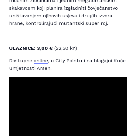
moćnim zločincima i jednim megalomanskim
skakavcem koji planira izgladniti čovječanstvo
uništavanjem njihovih usjeva i drugih izvora
hrane, kontrolirajući mutantski super roj.
ULAZNICE: 3,00 €
(22,50 kn)
Dostupne
online
, u City Pointu i na blagajni Kuće
umjetnosti Arsen.