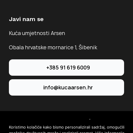
Javi nam se
Kuća umjetnosti Arsen
Obala hrvatske mornarice 1, Šibenik
+385 91 619 6009
info@kucaarsen.hr
© 2026 • JUK Tvrđava kulture Šibenik
Koristimo kolačiće kako bismo personalizirali sadržaj, omogućili
web by
KioskStudio