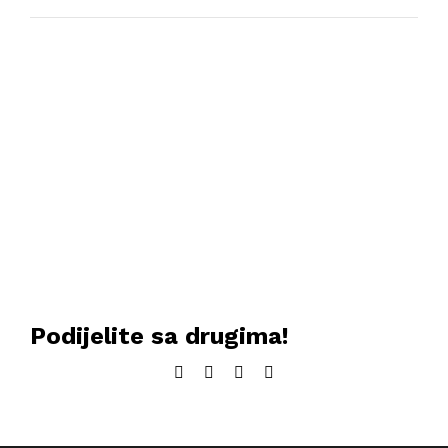
Podijelite sa drugima!
Facebook
Twitter
LinkedIn
Email: