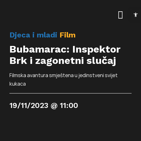
Skip
Open t
to
Togg
content
Navig
Djeca i mladi
Film
Naslovnica
Bubamarac: Inspektor
Kalendar događanja
Brk i zagonetni slučaj
Arhiva događanja
Novosti
Filmska avantura smještena u jedinstveni svijet
kukaca
Info
Traži...
O prostoru
19/11/2023 @ 11:00
Osnovne informac
Programi
Najam prostora
Art kino Arsen
Pokrovitelji i partne