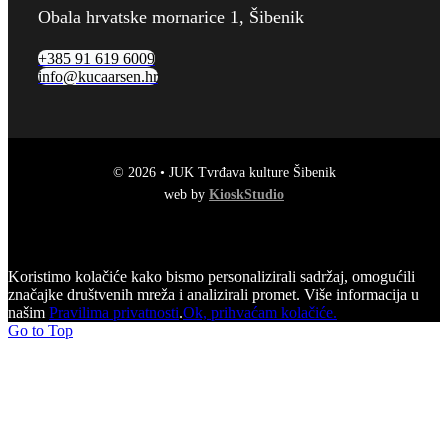
Obala hrvatske mornarice 1, Šibenik
+385 91 619 6009
info@kucaarsen.hr
© 2026 • JUK Tvrđava kulture Šibenik
web by
KioskStudio
Koristimo kolačiće kako bismo personalizirali sadržaj, omogućili
značajke društvenih mreža i analizirali promet. Više informacija u
našim
Pravilima privatnosti
.
Ok, prihvaćam kolačiće.
Go to Top