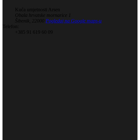
Kuća umjetnosti Arsen
Obala hrvatske mornarice 1
Šibenik
,
22000
Pogledaj na Google maps-u
Telefon:
+385 91 619 60 09