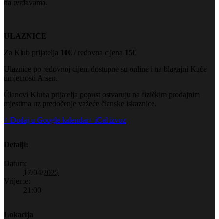
na tvrđavama.
ULAZNICE
Za Klub prijatelja
10€
/ redovna cijena
15€
Ulaznice po redovnoj cijeni dostupne su online i na blagajni Kuće
umjetnosti Arsen.
Članovi Kluba prijatelja popust ostvaruju na fizičkim prodajnim
mjestima uz predočenje važeće članske iskaznice.
+ Dodaj u Google kalendar
+ iCal izvoz
Detalji:
Datum:
17/04/2025
Vrijeme:
21:00
Lokacija