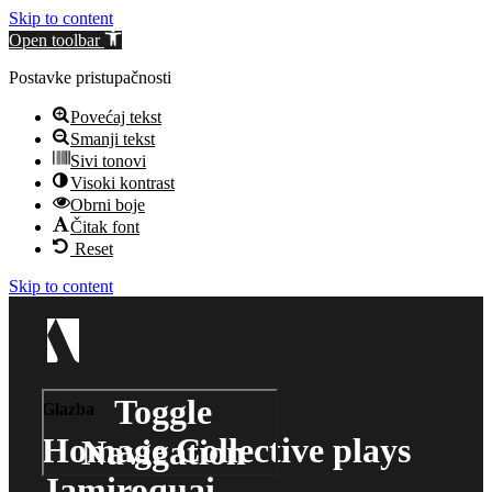
Skip to content
Open toolbar
Postavke pristupačnosti
Povećaj tekst
Smanji tekst
Sivi tonovi
Visoki kontrast
Obrni boje
Čitak font
Reset
Skip to content
Toggle
Glazba
Homage Collective plays
Navigation
Jamiroquai