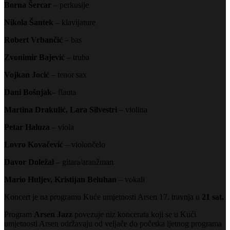
Borna Šercar
– perkusije
Nikola Šantek
– klavijature
Robert Vrbančić
– bas
Zvonimir Bajević
– truba
Vojkan Jocić
– tenor sax
Dani Bošnjak
– flauta
Martina Drakulić, Lara Silvestri
– violina
Petar Haluza
– viola
Lovro Kovačević
– violončelo
Davor Doležal
– gitara/aranžman
Mario Huljev, Kristijan Beluhan
– vokali
Koncert je na programu Kuće umjetnosti Arsen 17. travnja u
21 sat.
Program
Arsen Jazz
povezuje niz koncerata koji se u Kući
umjetnosti Arsen održavaju od veljače do početka ljetnog programa