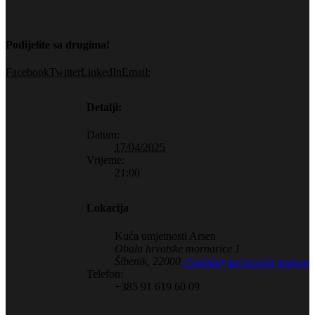
Podijelite sa drugima!
Facebook
Twitter
LinkedIn
Email:
Detalji:
Datum:
17/04/2025
Vrijeme:
21:00
Lokacija
Kuća umjetnosti Arsen
Obala hrvatske mornarice 1
Šibenik
,
22000
Pogledaj na Google maps-u
Telefon:
+385 91 619 60 09