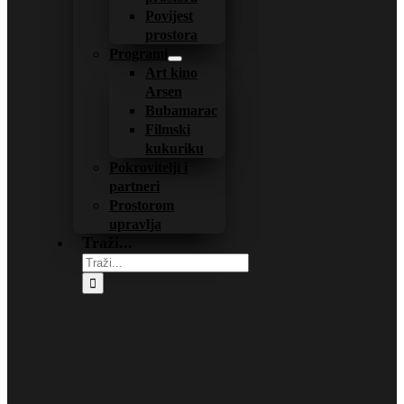
Povijest
prostora
Programi
Art kino
Arsen
Bubamarac
Filmski
kukuriku
Pokrovitelji i
partneri
Prostorom
upravlja
Traži...