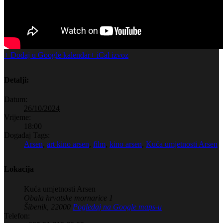
+ Dodaj u Google kalendar
+ iCal izvoz
Detalji:
Datum:
26/10/2024
Vrijeme:
18:00
Događaj Tags:
Arsen
,
art kino arsen
,
film
,
kino arsen
,
Kuća umjetnosti Arsen
Lokacija
Kuća umjetnosti Arsen
Obala hrvatske mornarice 1
Šibenik
,
22000
Pogledaj na Google maps-u
Telefon: