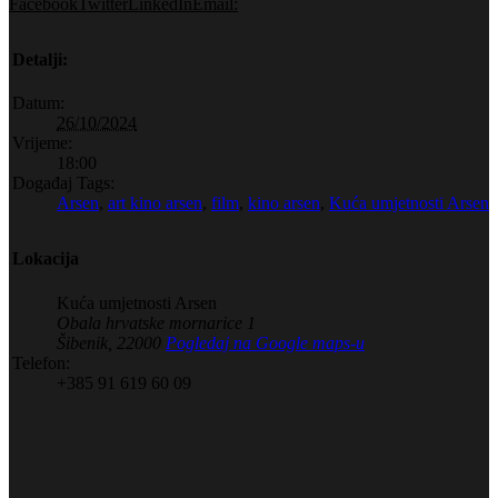
Facebook
Twitter
LinkedIn
Email:
Detalji:
Datum:
26/10/2024
Vrijeme:
18:00
Događaj Tags:
Arsen
,
art kino arsen
,
film
,
kino arsen
,
Kuća umjetnosti Arsen
Lokacija
Kuća umjetnosti Arsen
Obala hrvatske mornarice 1
Šibenik
,
22000
Pogledaj na Google maps-u
Telefon:
+385 91 619 60 09