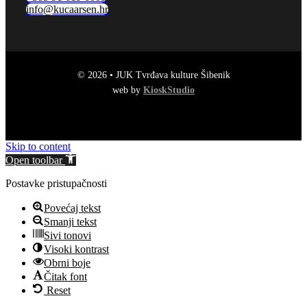
info@kucaarsen.hr
© 2026 • JUK Tvrđava kulture Šibenik
web by
KioskStudio
Skip to content
Open toolbar
Postavke pristupačnosti
Povećaj tekst
Smanji tekst
Sivi tonovi
Visoki kontrast
Obrni boje
Čitak font
Reset