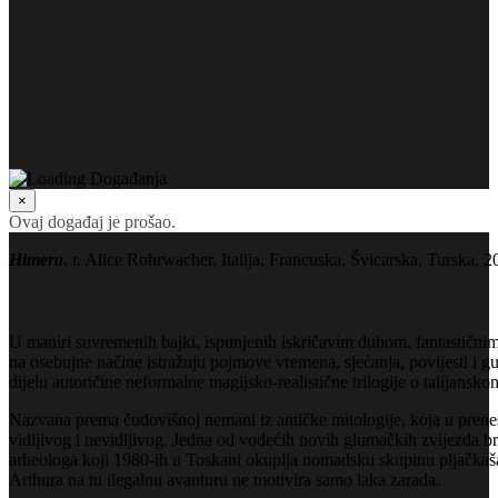
×
Ovaj događaj je prošao.
Himera
, r. Alice Rohrwacher, Italija, Francuska, Švicarska, Turska, 2
U maniri suvremenih bajki, ispunjenih iskričavim duhom, fantastičnim n
na osebujne načine istražuju pojmove vremena, sjećanja, povijesti i gu
dijelu autoričine neformalne magijsko-realistične trilogije o talijanskom
Nazvana prema čudovišnoj nemani iz antičke mitologije, koja u prene
vidljivog i nevidljivog. Jedna od vodećih novih glumačkih zvijezda b
arheologa koji 1980-ih u Toskani okuplja nomadsku skupinu pljačkaš
Arthura na tu ilegalnu avanturu ne motivira samo laka zarada.