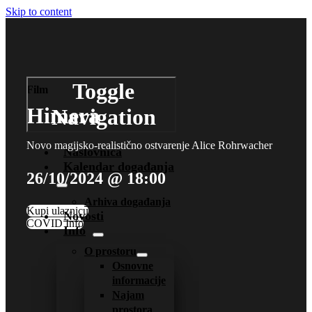
Skip to content
Toggle
Film
Himera
Navigation
Novo magijsko-realistično ostvarenje Alice Rohrwacher
Naslovnica
Kalendar događanja
26/10/2024 @ 18:00
Arhiva događanja
Kupi ulaznicu
Novosti
COVID Info
Info
O prostoru
Osnovne
informacije
Najam
prostora