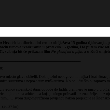
mu
Hrvatski audiovizualni centar obilježava 15 godina djelovanja, p
aćih filmova realiziranih u proteklih 15 godina, i to putem više o
1. svibnja bit će prikazan film
Ne gledaj mi u pijat
, a u Kući umjet
_________________________________________
18)
o mjesto glave obitelji. Dok njezini neodgovorni majka i brat situacij
nice susretima s nepoznatim muškarcima. No odlučiti što bi zapravo tre
raturi jednog šibenskog stana dovode do ludila premijeru je imao u pro
 diplomirana arhitektica koja je ulogu prihvatila iz znatiželje, a uz nj
 na filmu. O svom dugometražnom prvijencu nakon projekcije sa šibensko
0€
(26,37 kn)