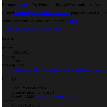
Dostupne
online
, u City Pointu i na blagajni Kuće umjetnosti Arsen.
Članovi
Kluba prijatelja šibenskih tvrđava
popust ostvaruju na fiz
Ostatak programa Art kina Arsen pogledajte
ovdje
.
+ Dodaj u Google kalendar
+ iCal izvoz
Detalji:
Datum:
31/05/2023
Vrijeme:
20:00
Događaj Tags:
art kino arsen
,
film
,
filmovi
,
hana jušić
,
hrvatski audiovizualni c
Lokacija
Kuća umjetnosti Arsen
Obala hrvatske mornarice 1
Šibenik
,
22000
Pogledaj na Google maps-u
Telefon:
+385 91 619 60 09