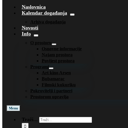
Naslovnica
Kalendar događanja
Arhiva događanja
Novosti
Info
O prostoru
Osnovne informacije
Najam prostora
Povijest prostora
Programi
Art kino Arsen
Bubamarac
Filmski kukuriku
Pokrovitelji i partneri
Prostorom upravlja
Menu
Traži...