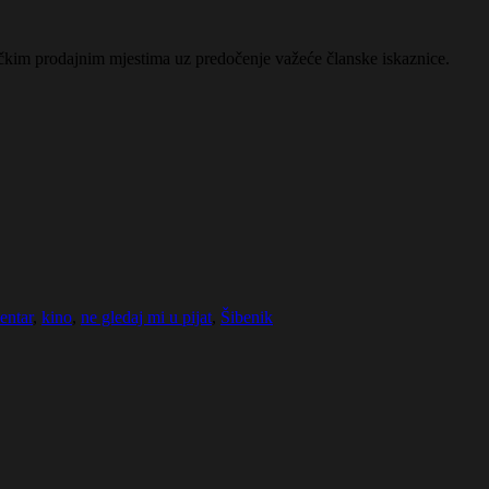
ičkim prodajnim mjestima uz predočenje važeće članske iskaznice.
entar
,
kino
,
ne gledaj mi u pijat
,
Šibenik