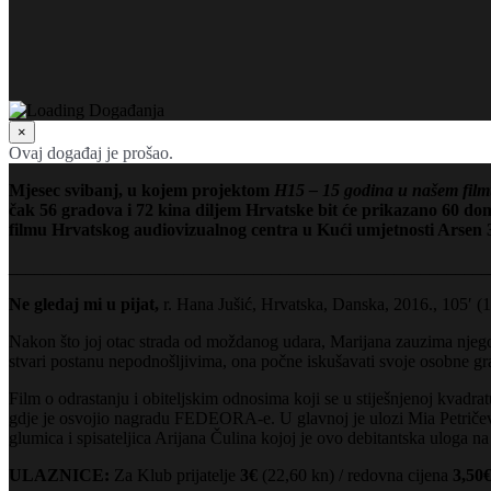
×
Ovaj događaj je prošao.
Mjesec svibanj, u kojem projektom
H15 – 15 godina u našem fil
čak 56 gradova i 72 kina diljem Hrvatske bit će prikazano 60 dom
filmu Hrvatskog audiovizualnog centra u Kući umjetnosti Arsen 3
_______________________________________________________
Ne gledaj mi u pijat,
r. Hana Jušić, Hrvatska, Danska, 2016., 105′ (
Nakon što joj otac strada od moždanog udara, Marijana zauzima njegov
stvari postanu nepodnošljivima, ona počne iskušavati svoje osobne gra
Film o odrastanju i obiteljskim odnosima koji se u stiješnjenoj kvad
gdje je osvojio nagradu FEDEORA-e. U glavnoj je ulozi Mia Petričević,
glumica i spisateljica Arijana Čulina kojoj je ovo debitantska uloga
ULAZNICE:
Za Klub prijatelje
3€
(22,60 kn) / redovna cijena
3,5