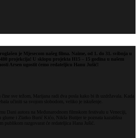
roglašen je Mjesecom našeg filma. Naime, od 1. do 31. svibnja u
d 480 projekcija! U sklopu projekta H15 – 15 godina u našem
nosti Arsen ugostit ćemo redateljicu Hanu Jušić!
u čine sve težom, Marijana radi dva posla kako bi ih uzdržavala. Kada
bala učiniti sa svojom slobodom, veliko je iskušenje.
gramu Dani autora na Međunarodnom filmskom festivalu u Veneciji,
u glume i Zlatko Burić Kićo, Nikša Butijer te poznata kazališna
m publikom razgovarat će redateljica Hana Jušić.