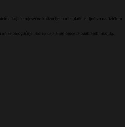
icima koji će mjesečne kotizacije moći uplatiti isključivo na fizičkim
om im se omogućuje ulaz na ostale radionice iz odabranih modula.