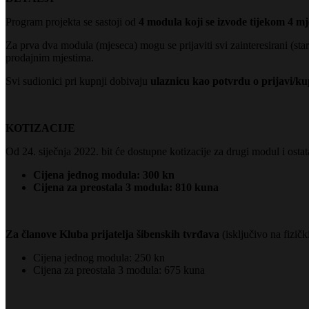
Program projekta se sastoji od
4 modula koji se izvode tijekom 4 mj
Za prva dva modula (mjeseca) mogu se prijaviti svi zainteresirani (star
prodajnim mjestima.
Svi sudionici pri kupnji dobivaju
ulaznicu kao potvrdu o prijavi/ku
KOTIZACIJE
Od 24. siječnja 2022. bit će dostupne kotizacije za drugi modul i osta
Cijena jednog modula: 300 kn
Cijena za preostala 3 modula: 810 kuna
Za članove Kluba prijatelja šibenskih tvrđava
(isključivo na fizič
Cijena jednog modula: 250 kn
Cijena za preostala 3 modula: 675 kuna