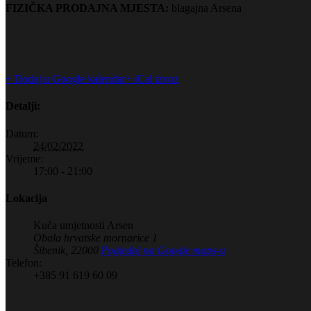
FIZIČKA PRODAJNA MJESTA:
blagajna Arsena
+ Dodaj u Google kalendar
+ iCal izvoz
Detalji:
Datum:
24/02/2022
Vrijeme:
17:00 - 21:00
Lokacija
Kuća umjetnosti Arsen
Obala hrvatske mornarice 1
Šibenik
,
22000
Pogledaj na Google maps-u
Telefon:
+385 91 619 60 09