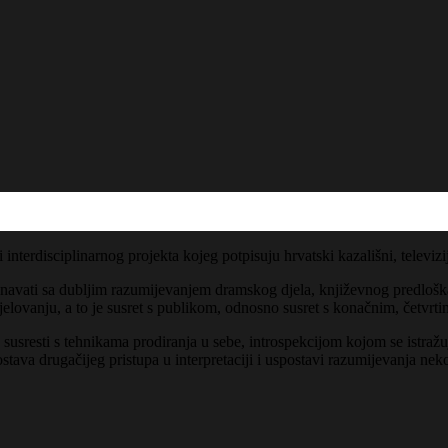
 interdisciplinarnog projekta
kojeg potpisuju
hrvatski kazališni, televiz
znavati sa dubljim razumijevanjem dramskog djela, književnog predloška 
lovanju, a to je susret s publikom, odnosno susret s konačnim, četvrt
susresti s tehnikama prodiranja u sebe, introspekcijom kojom se istražuj
postava drugačijeg pristupa u interpretaciji i uspostavi razumijevanja ne