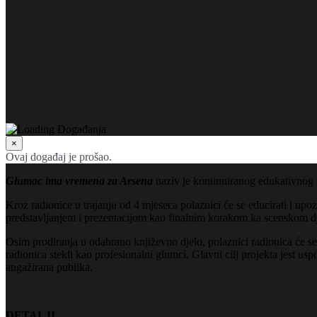
×
Ovaj događaj je prošao.
Glumac ima vremena za Arsena
naziv je kontinuiranog edukativnog i
Kroz radionice u trajanju od 4 mjeseca polaznici će se educirati i upo
predstavljanjem i prezentacijom kao finalnim korakom ka scenskom dje
Osim prodiranja u odabrano književno djelo, polaznici radionica će se 
radionica stekli kao profesionalni glumci. Glavni cilj projekta jest us
angažirana publika.
DETALJI