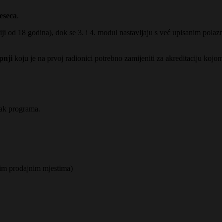
eseca
.
iji od 18 godina), dok se 3. i 4. modul nastavljaju s već upisanim polazn
pnji
koju je na prvoj radionici potrebno zamijeniti za akreditaciju koj
tak programa.
kim prodajnim mjestima)