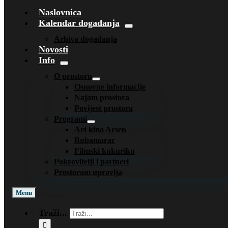
Naslovnica
Kalendar događanja
Arhiva događanja
Novosti
Info
O prostoru
Osnovne informacije
Najam prostora
Povijest prostora
Programi
Art kino Arsen
Bubamarac
Filmski kukuriku
Pokrovitelji i partneri
Prostorom upravlja
Menu
Traži...