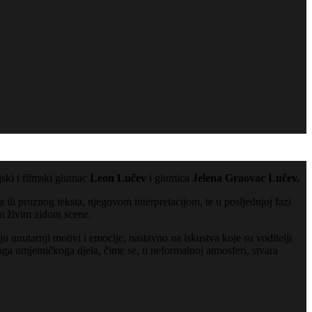
ijski i filmski glumac
Leon Lučev
i glumica
Jelena Graovac Lučev.
ili proznog teksta, njegovom interpretacijom, te u posljednjoj fazi
im živim zidom scene.
u unutarnji motivi i emocije, nastavno na iskustva koje su voditelji
koga umjetničkoga djela, čime se, u neformalnoj atmosferi, stvara