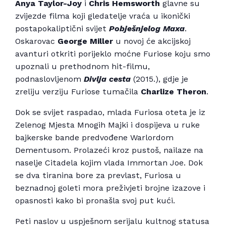
Anya Taylor-Joy
i
Chris Hemsworth
glavne su
zvijezde filma koji gledatelje vraća u ikonički
postapokaliptični svijet
Pobješnjelog Maxa
.
Oskarovac
George Miller
u novoj će akcijskoj
avanturi otkriti porijeklo moćne Furiose koju smo
upoznali u prethodnom hit-filmu,
podnaslovljenom
Divlja cesta
(2015.), gdje je
zreliju verziju Furiose tumačila
Charlize Theron
.
Dok se svijet raspadao, mlada Furiosa oteta je iz
Zelenog Mjesta Mnogih Majki i dospijeva u ruke
bajkerske bande predvođene Warlordom
Dementusom. Prolazeći kroz pustoš, nailaze na
naselje Citadela kojim vlada Immortan Joe. Dok
se dva tiranina bore za prevlast, Furiosa u
beznadnoj goleti mora preživjeti brojne izazove i
opasnosti kako bi pronašla svoj put kući.
Peti naslov u uspješnom serijalu kultnog statusa