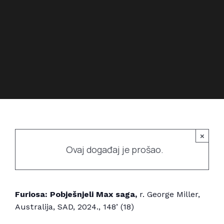
Povijest prostora
Bubamarac
Prostorom upravlja
Filmski kukuriku
×
Ovaj događaj je prošao.
Furiosa: Pobješnjeli Max saga
,
r. George Miller,
Australija, SAD, 2024., 148’ (18)