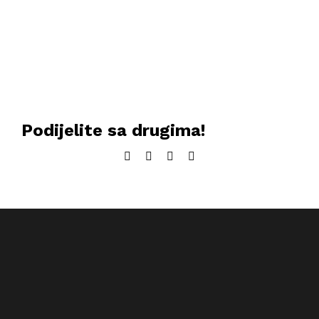
Podijelite sa drugima!
Facebook
Twitter
LinkedIn
Email: