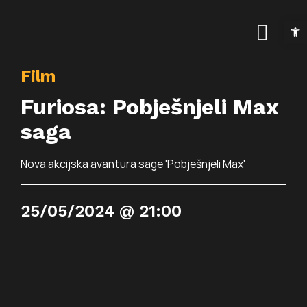
Skip
Open t
to
Togg
content
Navig
Film
Naslovnica
Furiosa: Pobješnjeli Max
Kalendar događanja
saga
Arhiva događanja
Novosti
Nova akcijska avantura sage 'Pobješnjeli Max'
Info
25/05/2024 @ 21:00
Traži...
O prostoru
Osnovne informac
Programi
Najam prostora
Art kino Arsen
Pokrovitelji i partne