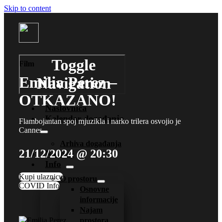
Skip to content
Toggle
Film
Emilia Pérez –
Navigation
OTKAZANO!
Naslovnica
Kalendar događanja
Flambojantan spoj mjuzikla i narko trilera osvojio je
Cannes
Arhiva događanja
21/12/2024 @ 20:30
Novosti
Info
Kupi ulaznicu
O prostoru
COVID Info
Osnovne
informacije
Najam
prostora