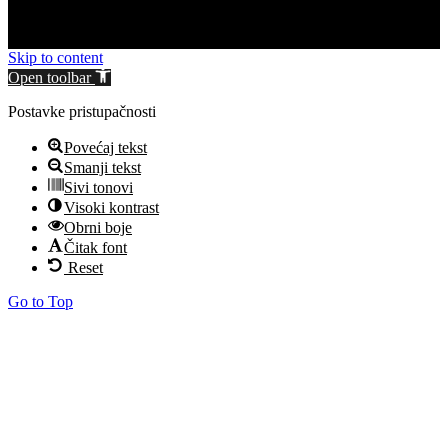
Skip to content
Open toolbar
Postavke pristupačnosti
Povećaj tekst
Smanji tekst
Sivi tonovi
Visoki kontrast
Obrni boje
Čitak font
Reset
Go to Top