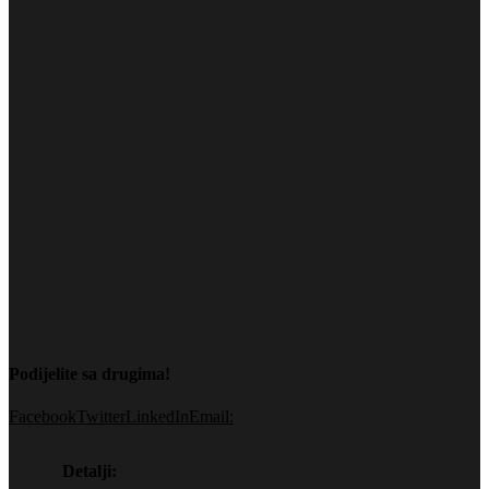
Podijelite sa drugima!
Facebook
Twitter
LinkedIn
Email:
Detalji: