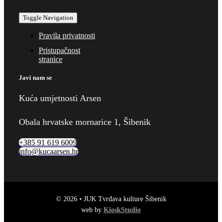
Toggle Navigation
Pravila privatnosti
Pristupačnost
stranice
Javi nam se
Kuća umjetnosti Arsen
Obala hrvatske mornarice 1, Šibenik
+385 91 619 6009
info@kucaarsen.hr
© 2026 • JUK Tvrđava kulture Šibenik
web by
KioskStudio