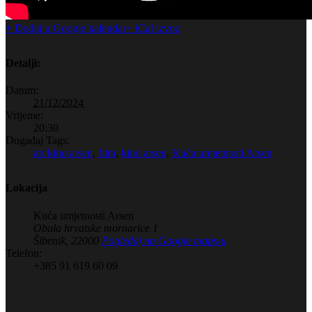
+ Dodaj u Google kalendar
+ iCal izvoz
Detalji:
Datum:
21/12/2024
Vrijeme:
20:30
Događaj Tags:
art kino arsen
,
film
,
kino arsen
,
Kuća umjetnosti Arsen
Lokacija
Kuća umjetnosti Arsen
Obala hrvatske mornarice 1
Šibenik
,
22000
Pogledaj na Google maps-u
Telefon:
+385 91 619 60 09