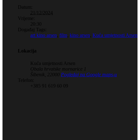
Datum:
21/12/2024
Vrijeme:
20:30
Događaj Tags:
art kino arsen
,
film
,
kino arsen
,
Kuća umjetnosti Arsen
Lokacija
Kuća umjetnosti Arsen
Obala hrvatske mornarice 1
Šibenik
,
22000
Pogledaj na Google maps-u
Telefon:
+385 91 619 60 09