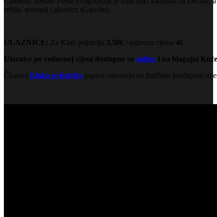
Cannesu.
Emilia Pérez
ovogodišnji je francuski kandidat za Oscara,
režiju, scenarij i glumicu (Gascón).
ULAZNICE:
Za Klub prijatelja
3,50€
/ redovna cijena
4€
Ulaznice po redovnoj cijeni dostupne su
online
i na blagajni Kuće
Članovi
Kluba prijatelja
popust ostvaruju na fizičkim prodajnim mje