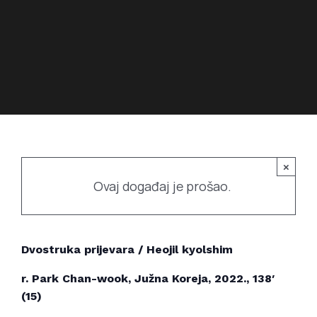
Povijest prostora
Bubamarac
Prostorom upravlja
Filmski kukuriku
×
Ovaj događaj je prošao.
Dvostruka prijevara / Heojil kyolshim
r. Park Chan-wook, Južna Koreja, 2022., 138′
(15)