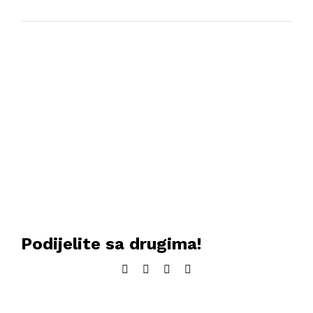
Podijelite sa drugima!
Facebook
Twitter
LinkedIn
Email: