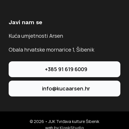
Javi nam se
Kuća umjetnosti Arsen
Obala hrvatske mornarice 1, Šibenik
+385 91 619 6009
info@kucaarsen.hr
© 2026 • JUK Tvrđava kulture Šibenik
web by
KioskStudio