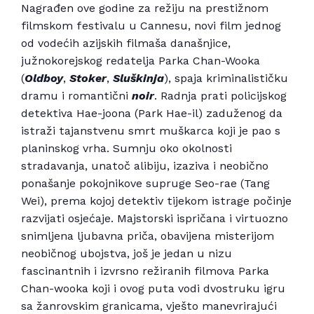
Nagrađen ove godine za režiju na prestižnom
filmskom festivalu u Cannesu, novi film jednog
od vodećih azijskih filmaša današnjice,
južnokorejskog redatelja Parka Chan-Wooka
(
Oldboy
,
Stoker
,
Sluškinja
), spaja kriminalističku
dramu i romantični
noir
. Radnja prati policijskog
detektiva Hae-joona (Park Hae-il) zaduženog da
istraži tajanstvenu smrt muškarca koji je pao s
planinskog vrha. Sumnju oko okolnosti
stradavanja, unatoč alibiju, izaziva i neobično
ponašanje pokojnikove supruge Seo-rae (Tang
Wei), prema kojoj detektiv tijekom istrage počinje
razvijati osjećaje. Majstorski ispričana i virtuozno
snimljena ljubavna priča, obavijena misterijom
neobičnog ubojstva, još je jedan u nizu
fascinantnih i izvrsno režiranih filmova Parka
Chan-wooka koji i ovog puta vodi dvostruku igru
sa žanrovskim granicama, vješto manevrirajući