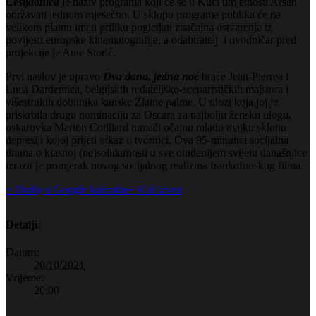
Češljaonica
je naziv programa koji će se u Kući umjetnosti Arsen
održavati jednom mjesečno. U sklopu programa publika će na
velikom platnu imati priliku pogledati značajna ostvarenja iz
povijesti europske kinematografije, a odabiratelj i uvodničar pred
projekcije je Ante Storić.
Prvi naslov je upravo
Dva dana, jedna noć
braće Jean-Pierrea i
Luca Dardennea, belgijskih redateljsko-scenarističkih majstora i
višestrukih dobitnika kanske Zlatne palme. U ulozi koja joj je
priskrbila drugu nominaciju za Oscara za najbolju žensku ulogu,
oskarovka Marion Cotillard tumači očajnu mladu majku sklonu
depresiji kojoj prijeti otkaz u tvornici. Ova 95-minutna socijalna
drama o klasnoj (ne)solidarnosti u sve otuđenijem svijetu današnjice
izrazit je primjerak novog socijalnog realizma frankofonskog filma.
+ Dodaj u Google kalendar
+ iCal izvoz
Detalji:
Datum:
20/10/2021
Vrijeme:
20:00