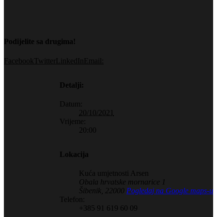
Podijelite sa drugima!
Facebook
Twitter
LinkedIn
Email:
Detalji:
Datum:
20/10/2021
Vrijeme:
20:00
Lokacija
Kuća umjetnosti Arsen
Obala hrvatske mornarice 1
Šibenik
,
22000
Pogledaj na Google maps-u
Telefon:
+385 91 619 60 09