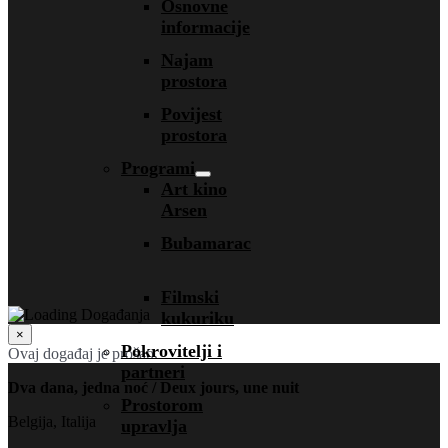
Osnovne
informacije
Najam
prostora
Povijest
prostora
Programi
Art kino
Arsen
Bubamarac
Filmski
kukuriku
×
Pokrovitelji i
Ovaj događaj je prošao.
partneri
Dva dana, jedna noć / Deux jours, une nuit
Prostorom
Belgija, Italija
upravlja