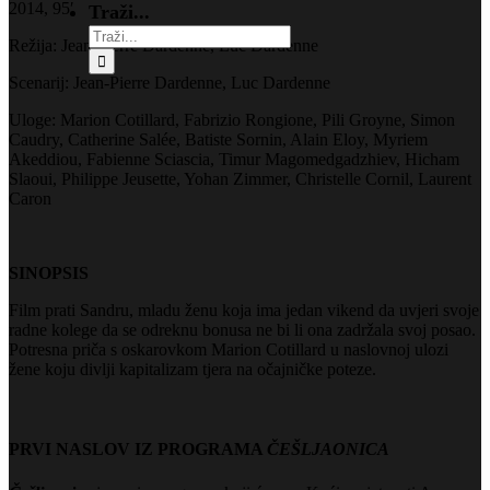
2014, 95′
Traži...
Režija: Jean-Pierre Dardenne, Luc Dardenne
Scenarij: Jean-Pierre Dardenne, Luc Dardenne
Uloge: Marion Cotillard, Fabrizio Rongione, Pili Groyne, Simon
Caudry, Catherine Salée, Batiste Sornin, Alain Eloy, Myriem
Akeddiou, Fabienne Sciascia, Timur Magomedgadzhiev, Hicham
Slaoui, Philippe Jeusette, Yohan Zimmer, Christelle Cornil, Laurent
Caron
SINOPSIS
Film prati Sandru, mladu ženu koja ima jedan vikend da uvjeri svoje
radne kolege da se odreknu bonusa ne bi li ona zadržala svoj posao.
Potresna priča s oskarovkom Marion Cotillard u naslovnoj ulozi
žene koju divlji kapitalizam tjera na očajničke poteze.
PRVI NASLOV IZ PROGRAMA
ČEŠLJAONICA