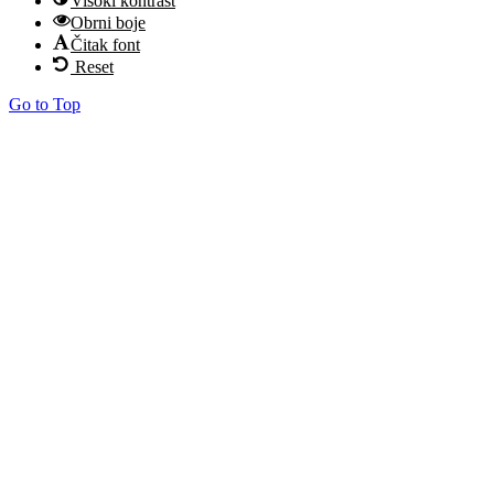
Visoki kontrast
Obrni boje
Čitak font
Reset
Go to Top