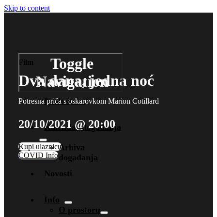
Skip to content
Toggle
Film
Dva dana, jedna noć
Navigation
Naslovnica
Potresna priča s oskarovkom Marion Cotillard
20/10/2021 @ 20:00
Kalendar događanja
Kupi ulaznicu
Arhiva
COVID Info
događanja
Novosti
Info
O prostoru