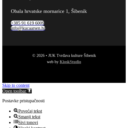
Obala hrvatske mornarice 1, Šibenik
+385 91 619 6009
info@kucaarsen.hr
© 2026 • JUK Tvrđava kulture Šibenik
web by
KioskStudio
Skip to content
Open toolbar
Postavke pristupačnosti
Povećaj tekst
Smanji tekst
Sivi tonovi