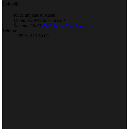
Lokacija
Kuća umjetnosti Arsen
Obala hrvatske mornarice 1
Šibenik
,
22000
Pogledaj na Google maps-u
Telefon:
+385 91 619 60 09