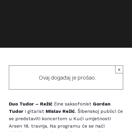
Povijest prostora
Bubamarac
Prostorom upravlja
Filmski kukuriku
×
Ovaj događaj je prošao.
Duo Tudor – Režić
čine saksofonist
Gordan
Tudor
i gitarist
Mislav Režić
. Šibenskoj publici će
se predstaviti koncertom u Kući umjetnosti
Arsen 18. travnja. Na programu će se naći