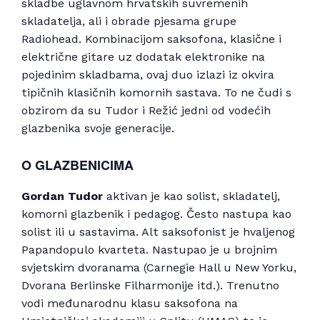
skladbe uglavnom hrvatskih suvremenih
skladatelja, ali i obrade pjesama grupe
Radiohead. Kombinacijom saksofona, klasične i
električne gitare uz dodatak elektronike na
pojedinim skladbama, ovaj duo izlazi iz okvira
tipičnih klasičnih komornih sastava. To ne čudi s
obzirom da su Tudor i Režić jedni od vodećih
glazbenika svoje generacije.
O GLAZBENICIMA
Gordan Tudor
aktivan je kao solist, skladatelj,
komorni glazbenik i pedagog. Često nastupa kao
solist ili u sastavima. Alt saksofonist je hvaljenog
Papandopulo kvarteta. Nastupao je u brojnim
svjetskim dvoranama (Carnegie Hall u New Yorku,
Dvorana Berlinske Filharmonije itd.). Trenutno
vodi međunarodnu klasu saksofona na