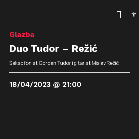
Skip
Open t
to
Togg
content
Navig
Glazba
Naslovnica
Duo Tudor – Režić
Kalendar događanja
Saksofonist Gordan Tudor i gitarist Mislav Režić
Arhiva događanja
Novosti
18/04/2023 @ 21:00
Info
Traži...
O prostoru
Osnovne informac
Programi
Najam prostora
Art kino Arsen
Pokrovitelji i partne