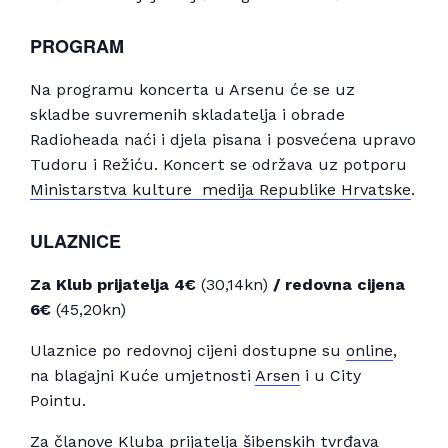
PROGRAM
Na programu koncerta u Arsenu će se uz
skladbe suvremenih skladatelja i obrade
Radioheada naći i djela pisana i posvećena upravo
Tudoru i Režiću. Koncert se održava uz potporu
Ministarstva kulture medija Republike Hrvatske
.
ULAZNICE
Za Klub prijatelja 4€
(30,14kn)
/
redovna cijena
6€
(45,20kn)
Ulaznice po redovnoj cijeni dostupne su
online
,
na blagajni Kuće umjetnosti
Arsen
i u City
Pointu.
Za članove Kluba prijatelja šibenskih tvrđava