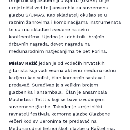
Umjetničkoj akademiji u Splitu (UMAS) te je
umjetnički voditelj ansambla za suvremenu
glazbu S/UMAS. Kao skladatelj okušao se u
raznim žanrovima i kombinacijama instrumenata
te su mu skladbe izvedene na svim
kontinentima. Ujedno je i dobitnik brojnih
državnih nagrada, devet nagrada na
međunarodnim natjecanjima te pet Porina.
Mislav Režić
jedan je od vodećih hrvatskih
gitarista koji vodi veoma aktivnu međunarodnu
karijeru kao solist, član komornih sastava i
predavač. Surađivao je s velikim brojem
glazbenika i ansambala. Član je ansambala
Machetes i Tetttix koji se bave izvođenjem
suvremene glazbe. Također je umjetnički
ravnatelj festivala komorne glazbe Glazbene
večeri kod sv. Jeronima te predavač na
Međunarodnoj ljetnoj školi glazbe u Kaštelima.