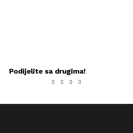
Podijelite sa drugima!
Facebook
Twitter
LinkedIn
Email: