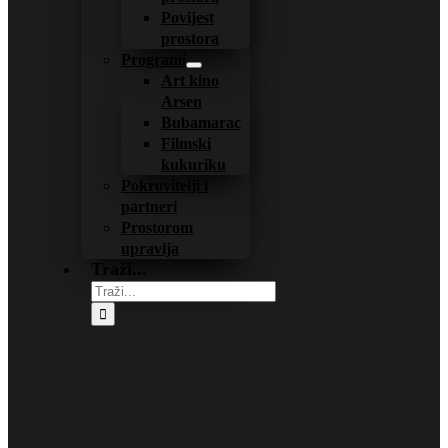
Povijest
prostora
Programi
Art kino
Arsen
Bubamarac
Filmski
kukuriku
Pokrovitelji i
partneri
Prostorom
upravlja
Traži...