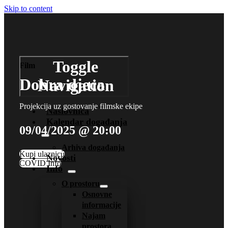
Skip to content
Toggle
Film
Dobra djeca
Navigation
Projekcija uz gostovanje filmske ekipe
Naslovnica
Kalendar događanja
09/04/2025 @ 20:00
Arhiva događanja
Kupi ulaznicu
Novosti
COVID Info
Info
O prostoru
Osnovne
informacije
Najam
prostora