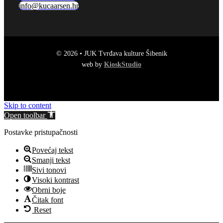
info@kucaarsen.hr
© 2026 • JUK Tvrđava kulture Šibenik
web by
KioskStudio
Skip to content
Open toolbar
Postavke pristupačnosti
Povećaj tekst
Smanji tekst
Sivi tonovi
Visoki kontrast
Obrni boje
Čitak font
Reset