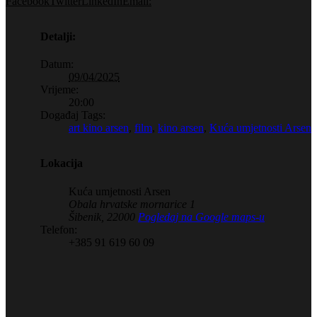
Facebook
Twitter
LinkedIn
Email:
Detalji:
Datum:
09/04/2025
Vrijeme:
20:00
Događaj Tags:
art kino arsen
,
film
,
kino arsen
,
Kuća umjetnosti Arsen
Lokacija
Kuća umjetnosti Arsen
Obala hrvatske mornarice 1
Šibenik
,
22000
Pogledaj na Google maps-u
Telefon:
+385 91 619 60 09