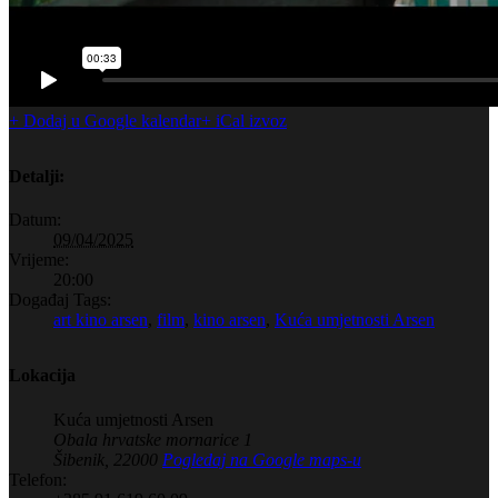
+ Dodaj u Google kalendar
+ iCal izvoz
Detalji:
Datum:
09/04/2025
Vrijeme:
20:00
Događaj Tags:
art kino arsen
,
film
,
kino arsen
,
Kuća umjetnosti Arsen
Lokacija
Kuća umjetnosti Arsen
Obala hrvatske mornarice 1
Šibenik
,
22000
Pogledaj na Google maps-u
Telefon: