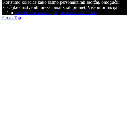
Koristimo kolačiće kako bismo personalizirali sadržaj, omogućili
značajke društvenih mreža i analizirali promet. Više informacija u
našim
Pravilima privatnosti
.
Ok, prihvaćam kolačiće.
Go to Top