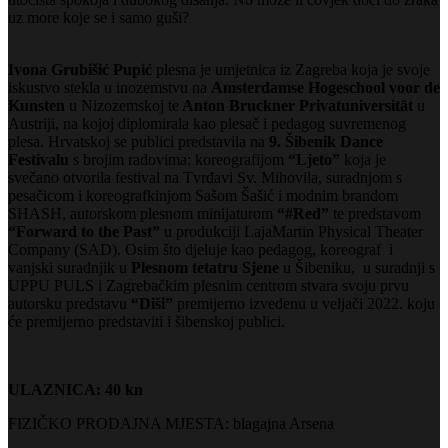
uz more koje se i samo guši?
Ivona Grubišić Pupić
plesna je umjetnica iz Zagreba koja je svoje
iskustvo stekla u inozemstvu na
Amsterdamse Hogeschool voor de
Kunsten
u Nizozemskoj te
Anton Bruckner Privatuniversität
u
Austriji, na kojoj diplomirala kao plesač i pedagog suvremenog
plesa. Hrvatskoj se publici predstavila na
9. Šibenik Dance
Festivalu
s brojim radovima: koreografijom
“Ljeto”
koja je
svečano otvorila festival na Tvrđavi Sv. Mihovila, suradnjom s
pesačicom i koreografkinjom Sašom Šašić i modnim brandom
SHASH, autorskom plesnom minijaturom
“#Red”
te predstavom
“Forward to the Past”
u produkciji LajaMartin Physical Theater
Company (SAD). Osim što djeluje kao pedagog, koreograf i
vanjski suradnjik u
Plesnom tetatru Sjene
u Šibeniku, u suradnji s
UPPU PULS i Zagrebačkim plesnim centrom stvara svoju prvu
autorsku predstavu
“Diši”
premijerno izvedenu u veljači 2022. koju
će premijerno predstaviti i šibenskoj publici.
ULAZNICA: 40 kn
FIZIČKO PRODAJNA MJESTA: blagajna Arsena