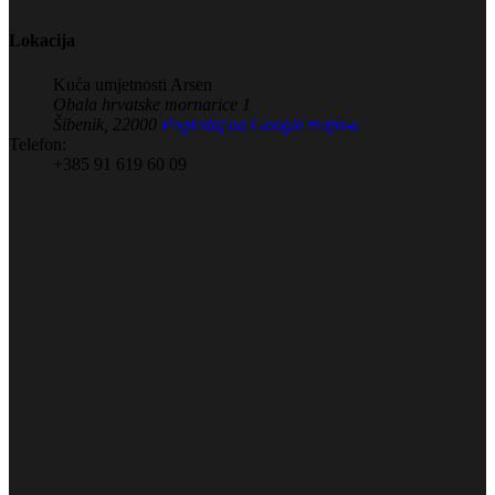
Lokacija
Kuća umjetnosti Arsen
Obala hrvatske mornarice 1
Šibenik
,
22000
Pogledaj na Google maps-u
Telefon:
+385 91 619 60 09