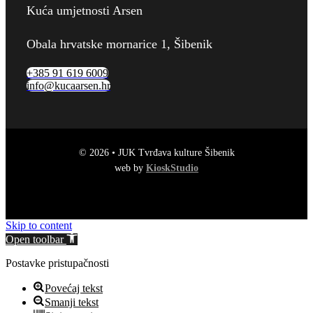
Kuća umjetnosti Arsen
Obala hrvatske mornarice 1, Šibenik
+385 91 619 6009
info@kucaarsen.hr
© 2026 • JUK Tvrđava kulture Šibenik
web by
KioskStudio
Skip to content
Open toolbar
Postavke pristupačnosti
Povećaj tekst
Smanji tekst