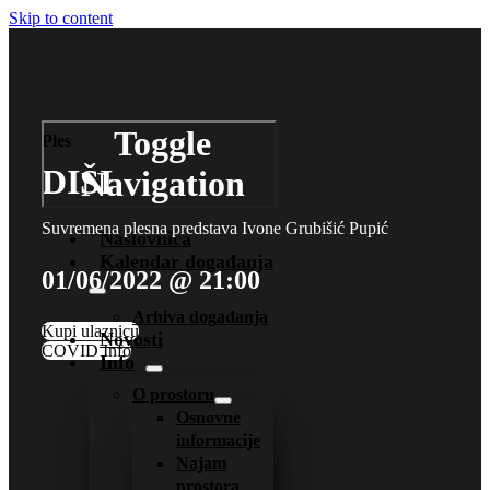
Skip to content
Toggle
Ples
DIŠI
Navigation
Suvremena plesna predstava Ivone Grubišić Pupić
Naslovnica
Kalendar događanja
01/06/2022 @ 21:00
Arhiva događanja
Kupi ulaznicu
Novosti
COVID Info
Info
O prostoru
Osnovne
informacije
Najam
prostora