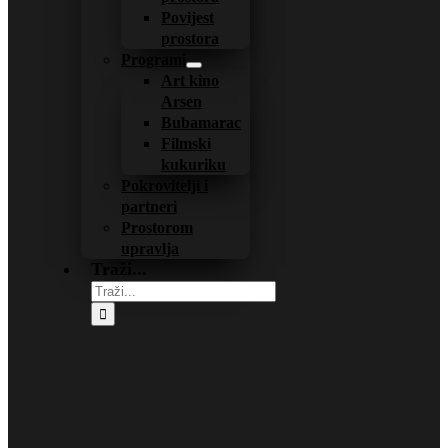
Povijest
prostora
Programi
Art kino
Arsen
Bubamarac
Filmski
kukuriku
Pokrovitelji i
partneri
Prostorom
upravlja
Traži...