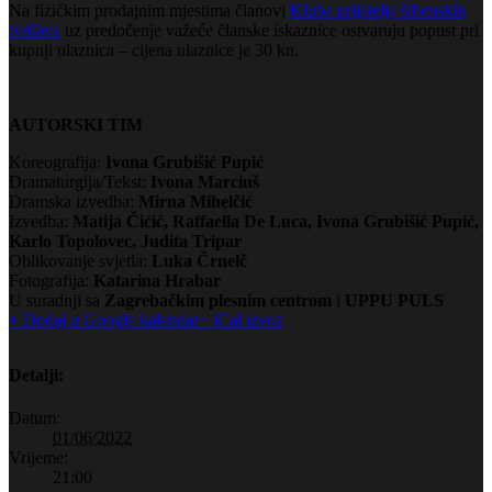
Na fizičkim prodajnim mjestima članovi
Kluba prijatelja šibenskih
tvrđava
uz predočenje važeće članske iskaznice ostvaruju popust pri
kupnji ulaznica – cijena ulaznice je 30 kn.
AUTORSKI TIM
Koreografija:
Ivona Grubišić Pupić
Dramaturgija/Tekst:
Ivona Marciuš
Dramska izvedba:
Mirna Mihelčić
Izvedba:
Matija Čićić, Raffaella De Luca, Ivona Grubišić Pupić,
Karlo Topolovec, Judita Tripar
Oblikovanje svjetla:
Luka Črnelč
Fotografija:
Katarina Hrabar
U suradnji sa
Zagrebačkim plesnim centrom
i
UPPU PULS
+ Dodaj u Google kalendar
+ iCal izvoz
Detalji:
Datum:
01/06/2022
Vrijeme:
21:00