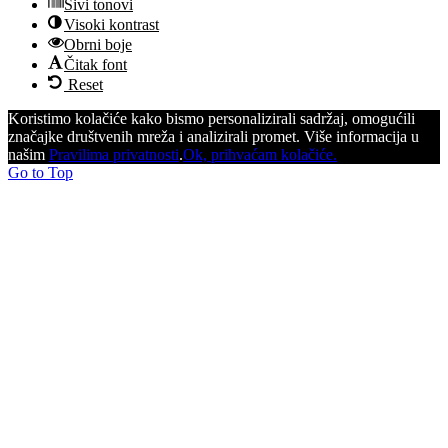
Sivi tonovi
Visoki kontrast
Obrni boje
Čitak font
Reset
Koristimo kolačiće kako bismo personalizirali sadržaj, omogućili
značajke društvenih mreža i analizirali promet. Više informacija u
našim
Pravilima privatnosti
.
Ok, prihvaćam kolačiće.
Go to Top