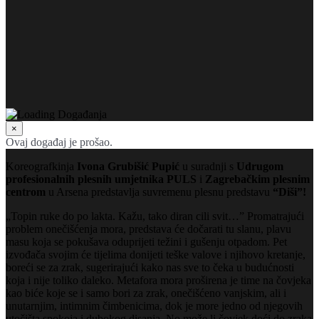
×
Ovaj događaj je prošao.
Koreografkinja
Ivona Grubišić Pupić
u suradnji s
Udrugom
profesionalnih plesnih umjetnika PULS
i
Zagrebačkim plesnim
centrom
u Arsena predstavlja suvremenu plesnu predstavu
“Diši”!
„Topin ruke do po lakta. Kažu, tako diran cili svit…ˮ Promatrajući
problem onečišćenja mora, predstava će dočarati tu slanu, plavu
masu koja se pokušava oduprijeti težini i gušenju otpadom. Pet
izvođača svojim će tijelima donijeti teške valove i njihovo kretanje,
boreći se za zrak, sugerirajući kako nas sve to čeka u budućnosti
koja i nije toliko daleko. Metafora mora proširena je time na čovjeka
kao biće koje se i samo bori za zrak, onečišćeno vanjskim, ali i
unutarnjim, intimnim čimbenicima, dok je more jedno od njegovih
utočišta spokoja i dubokog disanja. No može li čovjek doći do zraka