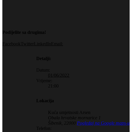
Podijelite sa drugima!
Facebook
Twitter
LinkedIn
Email:
Detalji:
Datum:
01/06/2022
Vrijeme:
21:00
Lokacija
Kuća umjetnosti Arsen
Obala hrvatske mornarice 1
Šibenik
,
22000
Pogledaj na Google maps-u
Telefon: