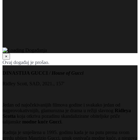
×
Ovaj događaj je prošao.
DINASTIJA GUCCI
/ House of Gucci
Ridley Scott, SAD, 2021., 157′
Jedan od najočekivanijih filmova godine i svakako jedan od
najprovokativnijih, glamurozna je drama u režiji slavnog
Ridleya
Scotta
koja otkriva pozadinu skandalizirane obiteljske priče
talijanske
modne kuće Gucci
.
Radnja je smještena u 1995. godinu kada je na putu prema svom
uredu ubijen Maurizio Gucci, unuk osnivača modne kuće, a njegova