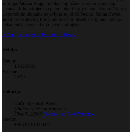
supruga Patrizia Reggiani bila je optužena za naručivanje tog
atentata. Film u kojem su glavni akteri Lady Gaga i Adam Driver, a
u sporednim ulogama pojavljuju se još Al Pacino, Salma Hayek,
Jared Leto i Jeremy Irons, obuhvaća tri desetljeća ljubavi, izdaje,
dekadencije, osvete i u konačnici ubojstva.
+ Dodaj u Google kalendar
+ iCal izvoz
Detalji:
Datum:
15/12/2021
Vrijeme:
20:30
Lokacija
Kuća umjetnosti Arsen
Obala hrvatske mornarice 1
Šibenik
,
22000
Pogledaj na Google maps-u
Telefon:
+385 91 619 60 09