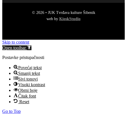
© 2026 • JUK Tvrđava kulture Šibenik
web by
KioskStudio
Skip to content
Open toolbar
Postavke pristupačnosti
Povećaj tekst
Smanji tekst
Sivi tonovi
Visoki kontrast
Obrni boje
Čitak font
Reset
Go to Top