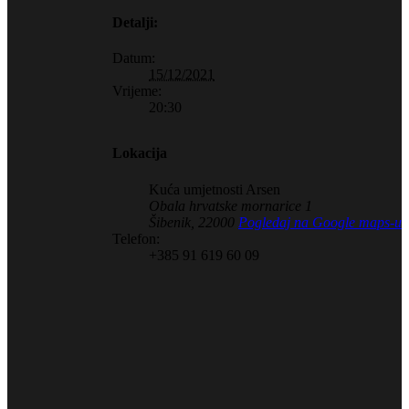
Detalji:
Datum:
15/12/2021
Vrijeme:
20:30
Lokacija
Kuća umjetnosti Arsen
Obala hrvatske mornarice 1
Šibenik
,
22000
Pogledaj na Google maps-u
Telefon:
+385 91 619 60 09