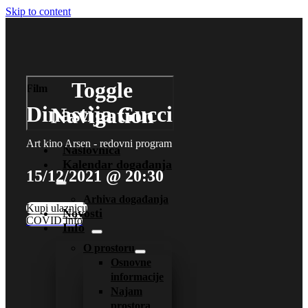
Skip to content
Toggle
Film
Dinastija Gucci
Navigation
Art kino Arsen - redovni program
Naslovnica
Kalendar događanja
15/12/2021 @ 20:30
Arhiva događanja
Kupi ulaznicu
Novosti
COVID Info
Info
O prostoru
Osnovne
informacije
Najam
prostora