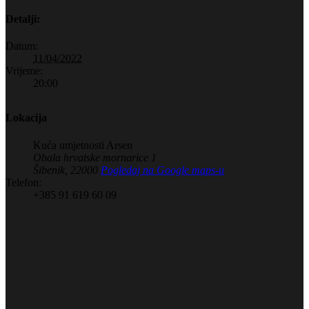
Detalji:
Datum:
11/04/2022
Vrijeme:
20:00
Lokacija
Kuća umjetnosti Arsen
Obala hrvatske mornarice 1
Šibenik
,
22000
Pogledaj na Google maps-u
Telefon:
+385 91 619 60 09