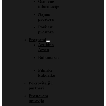
Osnovne
informacije
Najam
prostora
Povijest
prostora
Programi
Art kino
Arsen
Bubamarac
Filmski
kukuriku
Pokrovitelji i
partneri
Prostorom
upravlja