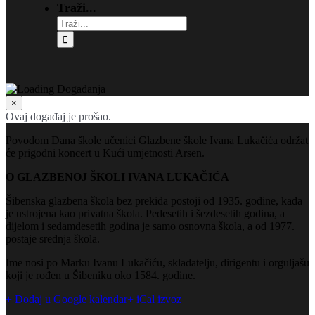
Traži...
×
Ovaj događaj je prošao.
Povodom Dana škole učenici Glazbene škole Ivana Lukačića održat
će prigodni koncert u Kući umjetnosti Arsen.
O GLAZBENOJ ŠKOLI IVANA LUKAČIĆA
Šibenska glazbena škola bez prekida postoji od 1935. godine, kada
je ustrojena kao privatna škola. Pedesetih i šezdesetih godina, a
dijelom i sedamdesetih godina je samo osnovna škola, a od 1977.
postaje srednja škola.
Ime nosi po Marku Ivanu Lukačiću, skladatelju, dirigentu i orguljašu
koji je rođen u Šibeniku oko 1584. godine.
+ Dodaj u Google kalendar
+ iCal izvoz