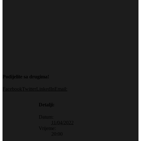
Podijelite sa drugima!
Facebook
Twitter
LinkedIn
Email:
Detalji:
Datum:
11/04/2022
Vrijeme:
20:00