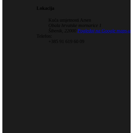
Lokacija
Kuća umjetnosti Arsen
Obala hrvatske mornarice 1
Šibenik
,
22000
Pogledaj na Google maps-u
Telefon:
+385 91 619 60 09