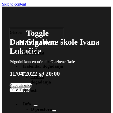
Skip to content
Toggle
Glazba
Dan Glazbene škole Ivana
Navigation
Lukačića
Naslovnica
Prigodni koncert učenika Glazbene škole
Kalendar događanja
11/04/2022 @ 20:00
Arhiva
događanja
Kupi ulaznicu
COVID Info
Novosti
Info
O prostoru