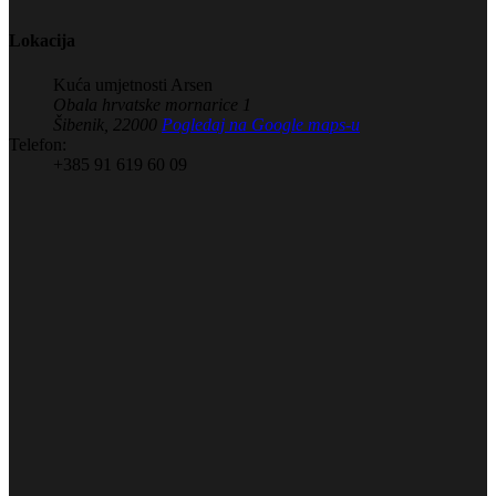
Lokacija
Kuća umjetnosti Arsen
Obala hrvatske mornarice 1
Šibenik
,
22000
Pogledaj na Google maps-u
Telefon:
+385 91 619 60 09