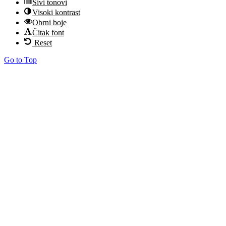
Sivi tonovi
Visoki kontrast
Obrni boje
Čitak font
Reset
Go to Top