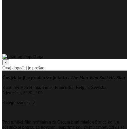
×
Ovaj događaj je prošao.
Čovjek koji je prodao svoju kožu /
The Man Who Sold His Skin
Kaouther Ben Hania, Tunis, Francuska, Belgija, Švedska,
Njemačka, 2020., 100′
Kategorizacija: 12
Prvi tuniski film nominiran za Oscara prati mladog Sirijca koji, u
očajničkoj potrazi za novcem i papirima koji će mu omogućiti da se