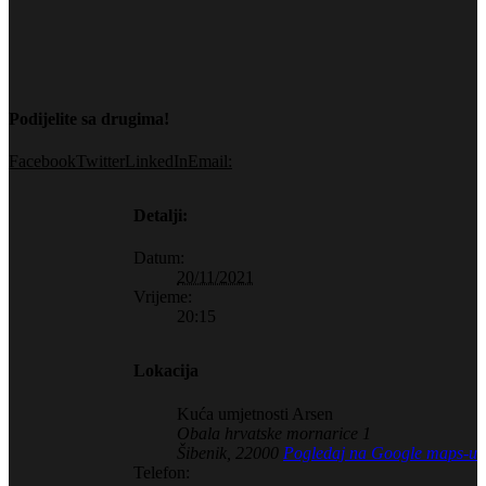
Podijelite sa drugima!
Facebook
Twitter
LinkedIn
Email:
Detalji:
Datum:
20/11/2021
Vrijeme:
20:15
Lokacija
Kuća umjetnosti Arsen
Obala hrvatske mornarice 1
Šibenik
,
22000
Pogledaj na Google maps-u
Telefon: