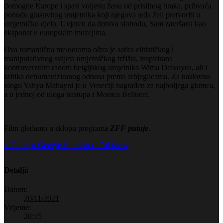
domogne Europe i spasi voljenu ženu od prisilnog braka, prihvaća
ponudu glasovitog umjetnika koji njegova leđa želi pretvoriti u
umjetničko djelo. Uvjeren da dobiva slobodu, Sam završava kao
eksponat u europskim muzejima.
Ova romantična melodrama oštra je satira elitističkog i
manipulativnog svijeta umjetničkog tržišta, inspirirana
kontroverznim radom belgijskog umjetnika Wima Delvoyea, ali i
kritika dehumaniziranog odnosa prema izbjeglicama. Za naslovnu
ulogu Yahya Mahayni je u Veneciji nagrađen za najboljega glumca,
a u jednoj od uloga nastupa i Monica Bellucci.
Film gledamo u sklopu programa
ZFF putuje
.
+ Dodaj u Google kalendar
+ iCal izvoz
Detalji:
Datum:
20/11/2021
Vrijeme:
20:15