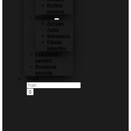
Povijest
prostora
Programi
Art kino
Arsen
Bubamarac
Filmski
kukuriku
Pokrovitelji i
partneri
Prostorom
upravlja
Traži...