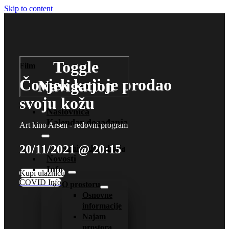
Skip to content
Toggle
Film
Čovjek koji je prodao
Navigation
svoju kožu
Naslovnica
Kalendar događanja
Art kino Arsen - redovni program
20/11/2021 @ 20:15
Arhiva događanja
Novosti
Info
Kupi ulaznicu
COVID Info
O prostoru
Osnovne
informacije
Najam
prostora