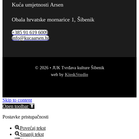
Kuća umjetnosti Arsen
Obala hrvatske mornarice 1, Šibenik
+385 91 619 6009
info@kucaarsen.hr
© 2026 • JUK Tvrđava kulture Šibenik
web by
KioskStudio
Skip to content
Open toolbar
Postavke pristupačnosti
Povećaj tekst
Smanji tekst