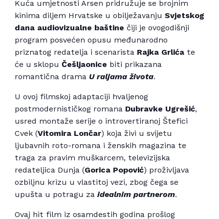
Kuća umjetnosti Arsen pridružuje se brojnim
kinima diljem Hrvatske u obilježavanju
Svjetskog
dana audiovizualne baštine
čiji je ovogodišnji
program posvećen opusu međunarodno
priznatog redatelja i scenarista
Rajka Grlića
te
će u sklopu
Češljaonice
biti prikazana
romantična drama
U raljama života
.
U ovoj filmskoj adaptaciji hvaljenog
postmodernističkog romana
Dubravke Ugrešić
,
usred montaže serije o introvertiranoj Štefici
Cvek (
Vitomira Lončar
) koja živi u svijetu
ljubavnih roto-romana i ženskih magazina te
traga za pravim muškarcem, televizijska
redateljica Dunja (
Gorica Popović
) proživljava
ozbiljnu krizu u vlastitoj vezi, zbog čega se
upušta u potragu za
idealnim partnerom
.
Ovaj hit film iz osamdestih godina prošlog