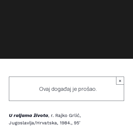
Povijest prostora
Bubamarac
Prostorom upravlja
Filmski kukuriku
×
Ovaj događaj je prošao.
U raljama života
, r. Rajko Grlić,
Jugoslavija/Hrvatska, 1984., 95′