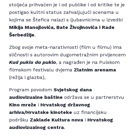
stoljeća prihvaćen je i od publike i od kritike te je
postigao kultni status zahvaljujući scenama u
kojima se Štefica nalazi s ljubavnicima u izvedbi
Mikija Manojlovića, Bate Živojinovića i Rade
Šerbedžije
.
Zbog svoje meta-narativnosti (film u filmu) ima
sličnosti s autorovim dugometražnim prvijencem
Kud puklo da puklo
, a nagrađen je na Pulskom
filmskom festivalu dvjema
Zlatnim arenama
(režija i glazba),
Program povodom
Svjetskog dana
audiovizualne baštine
održava se u partnerstvu
Kino mreže
i
Hrvatskog državnog
arhiva/Hrvatske kinoteke
uz financijsku
podršku
Zaklade Kultura nova
i
Hrvatskog
audiovizualnog centra
.