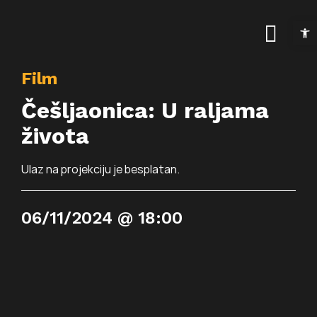
Skip
Open t
to
Togg
content
Navig
Film
Naslovnica
Češljaonica: U raljama
Kalendar događanja
života
Arhiva događanja
Novosti
Ulaz na projekciju je besplatan.
Info
06/11/2024 @ 18:00
Traži...
O prostoru
Osnovne informac
Programi
Najam prostora
Art kino Arsen
Pokrovitelji i partne